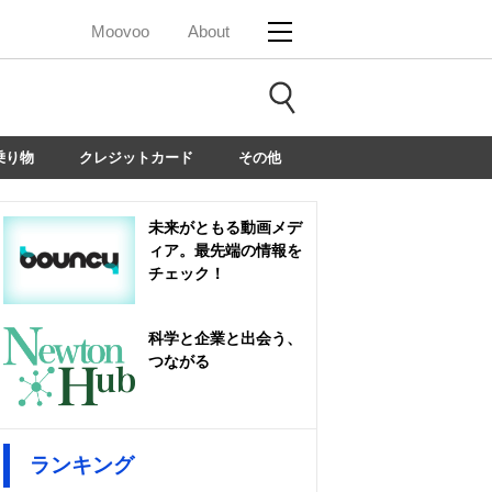
Moovoo
About
乗り物
クレジットカード
その他
未来がともる動画メデ
ィア。最先端の情報を
チェック！
科学と企業と出会う、
つながる
ランキング