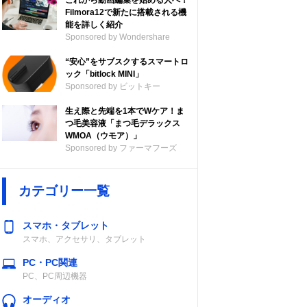
これから動画編集を始める人へ！
Filmora12で新たに搭載される機
能を詳しく紹介
Sponsored by Wondershare
“安心”をサブスクするスマートロ
ック「bitlock MINI」
Sponsored by ビットキー
生え際と先端を1本でWケア！ま
つ毛美容液「まつ毛デラックス
WMOA（ウモア）」
Sponsored by ファーマフーズ
カテゴリー一覧
スマホ・タブレット
スマホ、アクセサリ、タブレット
PC・PC関連
PC、PC周辺機器
オーディオ