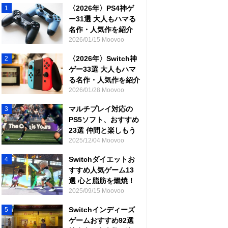
〈2026年〉PS4神ゲ
1
ー31選 大人もハマる
名作・人気作を紹介
2026/01/15 Moovoo
〈2026年〉Switch神
2
ゲー33選 大人もハマ
る名作・人気作を紹介
2026/01/28 Moovoo
マルチプレイ対応の
3
PS5ソフト、おすすめ
23選 仲間と楽しもう
2025/12/04 Moovoo
Switchダイエットお
4
すすめ人気ゲーム13
選 心と脂肪を燃焼！
2025/09/15 Moovoo
Switchインディーズ
5
ゲームおすすめ92選