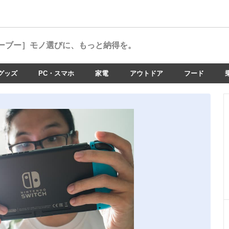
ーブー］
モノ選びに、もっと納得を。
グッズ
PC・スマホ
家電
アウトドア
フード