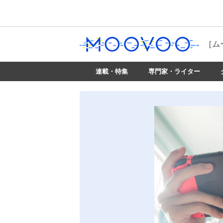
［ム
連載・特集
専門家・ライター