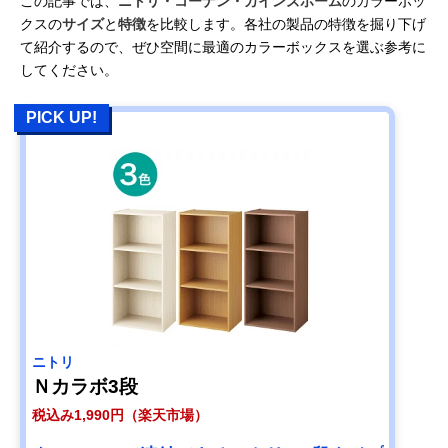
この記事では、
ニトリ・コーナン・カインズホーム
のカラーボッ
クスの
サイズ
と
特徴
を比較します。各社の製品の特徴を掘り下げ
て紹介するので、ぜひ空間に最適のカラーボックスを選ぶ参考に
してください。
PICK UP!
ニトリ
Ｎカラボ3段
税込み1,990円（楽天市場）