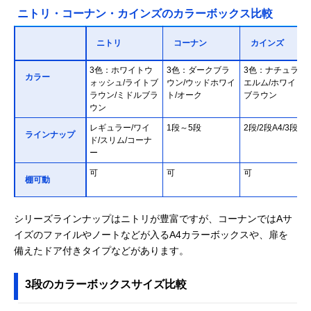
ニトリ・コーナン・カインズのカラーボックス比較
ニトリ
コーナン
カインズ
3色：ホワイトウ
3色：ダークブラ
3色：ナチュラル
カラー
ォッシュ/ライトブ
ウン/ウッドホワイ
エルム/ホワイト/
ラウン/ミドルブラ
ト/オーク
ブラウン
ウン
レギュラー/ワイ
1段～5段
2段/2段A4/3段
ラインナップ
ド/スリム/コーナ
ー
可
可
可
棚可動
シリーズラインナップはニトリが豊富ですが、コーナンではAサ
イズのファイルやノートなどが入るA4カラーボックスや、扉を
備えたドア付きタイプなどがあります。
3段のカラーボックスサイズ比較