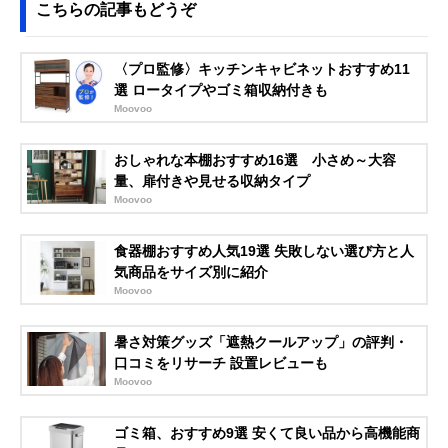
こちらの記事もどうぞ
〈プロ監修〉キッチンキャビネットおすすめ11
選 ロータイプやゴミ箱収納付きも
Moovoo
おしゃれな本棚おすすめ16選 小さめ～大容
量、扉付きや見せる収納タイプ
Moovoo
食器棚おすすめ人気19選 失敗しない選び方と人
気商品をサイズ別に紹介
Moovoo
暑さ対策グッズ「遮熱クールアップ」の評判・
口コミをリサーチ 設置レビューも
Moovoo
ゴミ箱、おすすめ9選 安くて良い品から高機能商