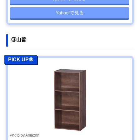
Yahoo!で見る
③山善
PICK UP⑨
Photo by Amazon