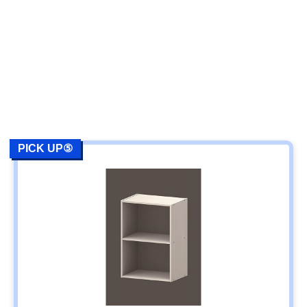
PICK UP⑤