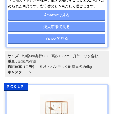
きで猫のストレスを軽減。猫が快適にすごせる工夫が散りば
められた商品です。留守番のときも楽しく過ごせます。
Amazonで見る
楽天市場で見る
Yahoo!で見る
サイズ
：約幅58×奥行55.5×高さ153cm（扉外ロック含む）
重量
：記載未確認
適応体重（目安）
：棚板・ハンモック耐荷重各約6kg
キャスター
：×
PICK UP!