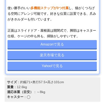
使い勝手のいい
多機能ステップが3つ付属
し、猫がくつろげ
る空間にアレンジ可能です。好きな位置に設置できる、爪み
がきホルダーも付いています。
正面はスライドドア・屋根面は開閉式で、脚部はキャスター
仕様。ケージの中も外も、掃除がしやすいです。
Amazonで見る
楽天市場で見る
Yahoo!で見る
サイズ
：約幅71×奥行57.5×高さ101cm
重量
：12.6kg
適応体重（目安）
：～8kg
キャスター
：◯