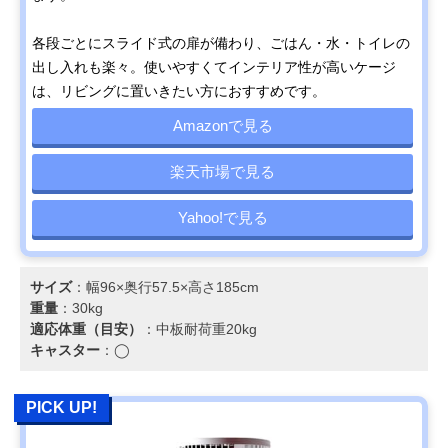
各段ごとにスライド式の扉が備わり、ごはん・水・トイレの
出し入れも楽々。使いやすくてインテリア性が高いケージ
は、リビングに置いきたい方におすすめです。
Amazonで見る
楽天市場で見る
Yahoo!で見る
サイズ
：幅96×奥行57.5×高さ185cm
重量
：30kg
適応体重（目安）
：中板耐荷重20kg
キャスター
：◯
PICK UP!