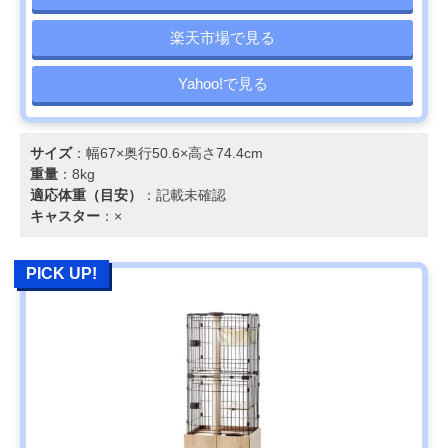
楽天市場で見る
Yahoo!で見る
サイズ
：幅67×奥行50.6×高さ74.4cm
重量
：8kg
適応体重（目安）
：記載未確認
キャスター
：×
PICK UP!