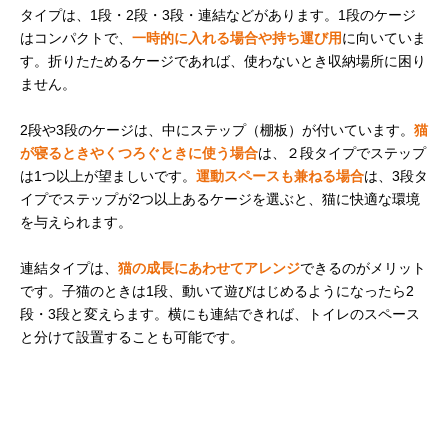
タイプは、1段・2段・3段・連結などがあります。1段のケージ
アイリスオーヤマ
猫の好奇心をくす
約幅58×奥行55.
Amazonで見る
(IRIS OHYAMA) 隠
ぐる隠れ家付き
高さ153cm（扉
はコンパクトで、
一時的に入れる場合や持ち運び用
に向いていま
れ家キャットラン
ロック含む）
す。折りたためるケージであれば、使わないとき収納場所に困り
ドケージ スリム
ません。
PKC-600
ieneko 天然木製
インテリアになじ
幅96×奥行57.5
Amazonで見る
2段や3段のケージは、中にステップ（棚板）が付いています。
猫
デザイナーズ猫ケ
みやすいおしゃれ
さ185cm
ージ 3段
なデザイン
が寝るときやくつろぐときに使う場合
は、２段タイプでステップ
は1つ以上が望ましいです。
運動スペースも兼ねる場合
は、3段タ
タンスのゲン 丸型
手入れが簡単でサ
幅77×奥行77×
Amazonで見る
イプでステップが2つ以上あるケージを選ぶと、猫に快適な環境
キャットケージ 2
ビないプラスチッ
さ140cm
段 52800002
ク製
を与えられます。
連結タイプは、
猫の成長にあわせてアレンジ
できるのがメリット
です。子猫のときは1段、動いて遊びはじめるようになったら2
段・3段と変えらます。横にも連結できれば、トイレのスペース
と分けて設置することも可能です。