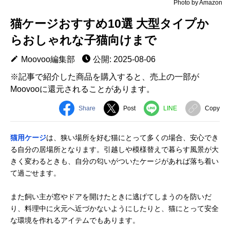
Photo by Amazon
猫ケージおすすめ10選 大型タイプか
らおしゃれな子猫向けまで
Moovoo編集部
公開: 2025-08-06
※記事で紹介した商品を購入すると、売上の一部が
Moovooに還元されることがあります。
Share
Post
LINE
Copy
猫用ケージ
は、狭い場所を好む猫にとって多くの場合、安心でき
る自分の居場所となります。引越しや模様替えで暮らす風景が大
きく変わるときも、自分の匂いがついたケージがあれば落ち着い
て過ごせます。
また飼い主が窓やドアを開けたときに逃げてしまうのを防いだ
り、料理中に火元へ近づかないようにしたりと、猫にとって安全
な環境を作れるアイテムでもあります。