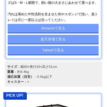
ズはS・M・L展開で、飼い猫の大きさにあわせて選べます。
汚れは薄めた中性洗剤を含ませた布やスポンジで洗い、底ト
レイは月に一度以上は洗ってください。
Amazonで見る
楽天市場で見る
Yahoo!で見る
サイズ
：幅60×奥行43×高さ51cm
重量
：約4.4kg
適応体重（目安）
：5.5kg以下
キャスター
：×
PICK UP!