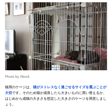
ペティオ(Petio)
出入りが自由な、
約幅71×奥行57.
necoco 仔猫から
ねこドア付き
高さ101cm
のしつけにもぴっ
たりな キャットル
ームサークル
Amazonで見る
マルカン キティケ
部屋が汚れにくい
幅69×奥行56×
ージ 1400 CT-325
深型トレイ
さ142.5cm（キ
スター取付け時
Amazonで見る
アイリスオーヤマ
丸洗いできていつ
約幅82.5×奥行
Amazonで見る
Photo by iStock
(IRIS OHYAMA) プ
も清潔
56.5×高さ
ラケージ 812 2段
118.9cm（キャ
猫用のケージは、
猫がストレスなく過ごせるサイズを選ぶことが
ター取付け時）
大切
です。そのため猫が成長したら大きいものに買い替えるか、
ボンビアルコン
子猫にぴったりの
幅67×奥行50.6
Amazonで見る
はじめから成猫の大きさを想定した大きさのケージを用意しまし
(Bonbi) サークル
コンパクトサイズ
さ74.4cm
ーム コンフォート
ょう。
ミニHi