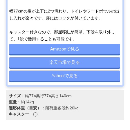
幅77cmの扉が上下に2つ備わり、トイレやフードボウルの出
し入れが楽々です。扉にはロックが付いています。
キャスター付きなので、部屋移動が簡単。下段を取り外し
て、1段で活用することも可能です。
Amazonで見る
楽天市場で見る
Yahoo!で見る
サイズ
：幅77×奥行77×高さ140cm
重量
：約14kg
適応体重（目安）
：耐荷重各段約20kg
キャスター
：◯