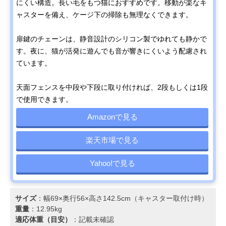
にくい構造。長い毛をもつ猫におすすめです。移動が楽なキ
ャスターを備え、ケージ下の掃除も無理なくできます。
扉鍵のチェーンは、静音設計のシリコン製でゆれても静かで
す。夜に、猫が活発に遊んでも音が響きにくいよう配慮され
ています。
天面フェンスを中段や下段に取り付ければ、2段もしくは1段
で使用できます。
Amazonで見る
楽天市場で見る
Yahoo!で見る
サイズ
：幅69×奥行56×高さ142.5cm（キャスター取付け時）
重量
：12.95kg
適応体重（目安）
：記載未確認