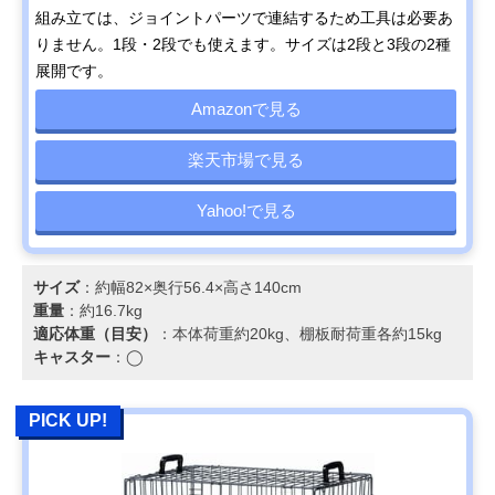
組み立ては、ジョイントパーツで連結するため工具は必要あ
りません。1段・2段でも使えます。サイズは2段と3段の2種
展開です。
Amazonで見る
楽天市場で見る
Yahoo!で見る
サイズ
：約幅82×奥行56.4×高さ140cm
重量
：約16.7kg
適応体重（目安）
：本体荷重約20kg、棚板耐荷重各約15kg
キャスター
：◯
PICK UP!