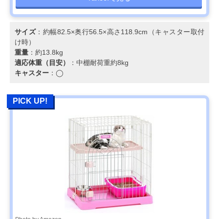
サイズ
：約幅82.5×奥行56.5×高さ118.9cm（キャスター取付
け時）
重量
：約13.8kg
適応体重（目安）
：中棚耐荷重約8kg
キャスター
：◯
PICK UP!