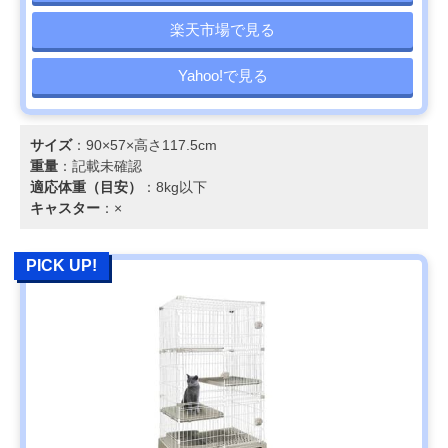
楽天市場で見る
Yahoo!で見る
サイズ
：90×57×高さ117.5cm
重量
：記載未確認
適応体重（目安）
：8kg以下
キャスター
：×
PICK UP!