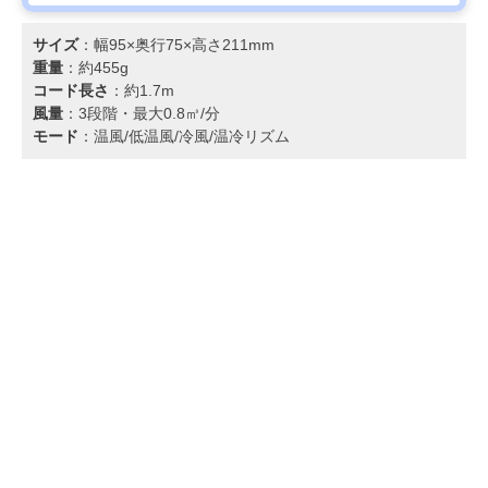
サイズ
：幅95×奥行75×高さ211mm
重量
：約455g
コード長さ
：約1.7m
風量
：3段階・最大0.8㎥/分
モード
：温風/低温風/冷風/温冷リズム