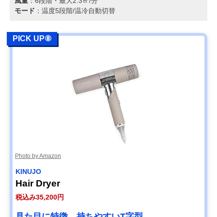
風量
：6段階・最大2.3㎥/分
モード
：温度5段階/温冷自動切替
PICK UP⑧
Photo by Amazon
KINUJO
Hair Dryer
税込み35,200円
見た目に特徴。持ちやすいT字型