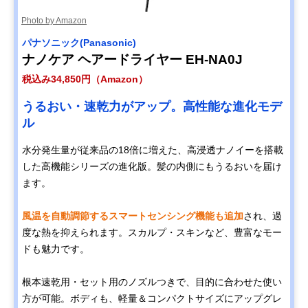
Photo by Amazon
パナソニック(Panasonic)
ナノケア ヘアードライヤー EH-NA0J
税込み34,850円（Amazon）
うるおい・速乾力がアップ。高性能な進化モデ
ル
水分発生量が従来品の18倍に増えた、高浸透ナノイーを搭載
した高機能シリーズの進化版。髪の内側にもうるおいを届け
ます。
風温を自動調節するスマートセンシング機能も追加
され、過
度な熱を抑えられます。スカルプ・スキンなど、豊富なモー
ドも魅力です。
根本速乾用・セット用のノズルつきで、目的に合わせた使い
方が可能。ボディも、軽量＆コンパクトサイズにアップグレ