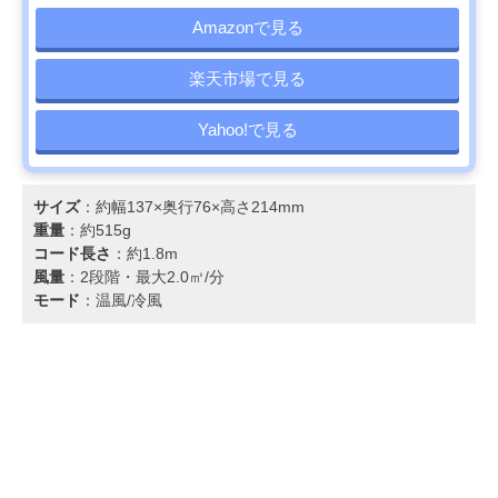
Amazonで見る
楽天市場で見る
Yahoo!で見る
サイズ
：約幅137×奥行76×高さ214mm
重量
：約515g
コード長さ
：約1.8m
風量
：2段階・最大2.0㎥/分
モード
：温風/冷風