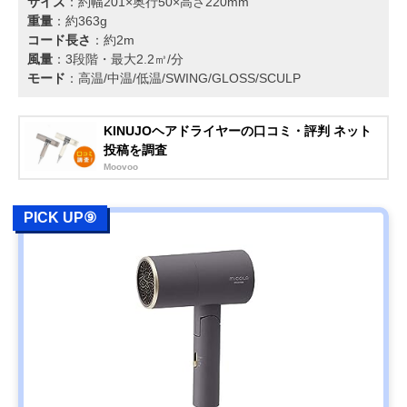
サイズ
：約幅201×奥行50×高さ220mm
重量
：約363g
コード長さ
：約2m
風量
：3段階・最大2.2㎥/分
モード
：高温/中温/低温/SWING/GLOSS/SCULP
KINUJOヘアドライヤーの口コミ・評判 ネット
投稿を調査
Moovoo
PICK UP⑨