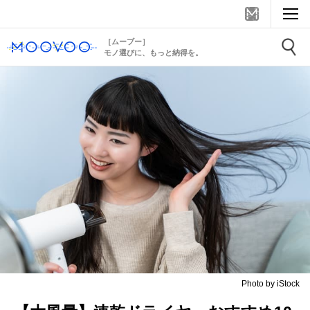
［ムーブー］
モノ選びに、もっと納得を。
Photo by iStock