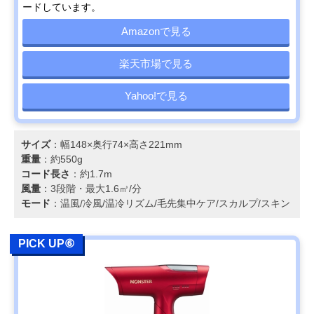
ードしています。
Amazonで見る
楽天市場で見る
Yahoo!で見る
サイズ
：幅148×奥行74×高さ221mm
重量
：約550g
コード長さ
：約1.7m
風量
：3段階・最大1.6㎥/分
モード
：温風/冷風/温冷リズム/毛先集中ケア/スカルプ/スキン
PICK UP⑥