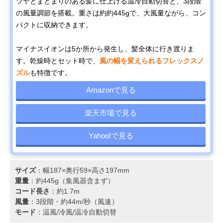
ツヤとまとまりのある髪に仕上げる温冷自動切替と、3段階
の風量調節を搭載。重さは約約445gで、大風量ながら、コン
パクトに収納できます。
マイナスイオンは5か所から発生し、髪全体に行き渡りま
す。乾燥時とセット時で、
風の幅を変えられるフレックスノ
ズル
も特徴です。
Amazonで見る
楽天市場で見る
Yahoo!で見る
サイズ
：幅187×奥行59×高さ197mm
重量
：約445g（集風器含まず）
コード長さ
：約1.7m
風量
：3段階・約44m/秒（風速）
モード
：温風/冷風/温冷自動切替