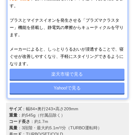
す。
プラスとマイナスイオンを発生させる「プラズマクラスタ
ー」機能を搭載し、静電気の摩擦からキューティクルを守り
ます。
メーカーによると、しっとりうるおいが浸透することで、寝
ぐせが改善しやすくなり、手軽にスタイリングできるように
なります。
楽天市場で見る
Yahoo!で見る
サイズ
：幅84×奥行243×高さ209mm
重量
：約545g（付属品除く）
コード長さ
：約1.7m
風量
：3段階・最大約5.1m³/分（TURBO運転時）
モード
：TURBO/SET/COLD