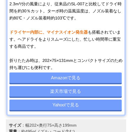
2.3m³/分の風量により、従来品のSL-007と比較してドライ時
間を約30％カット。ターボ時の温風温度は、ノズル装着なし
約80℃・ノズル装着時約103℃です。
ドライヤー内部に、マイナスイオン発生器
も搭載されていま
す。ヘアドライをよりスムーズにした、忙しい時間帯に重宝
する商品です。
折りたたみ時は、202×75×131mmとコンパクトサイズのため
持ち運びにも便利です。
Amazonで見る
楽天市場で見る
Yahoo!で見る
サイズ
：幅202×奥行75×高さ199mm
重量
：約495g(ノズル・コード含む)