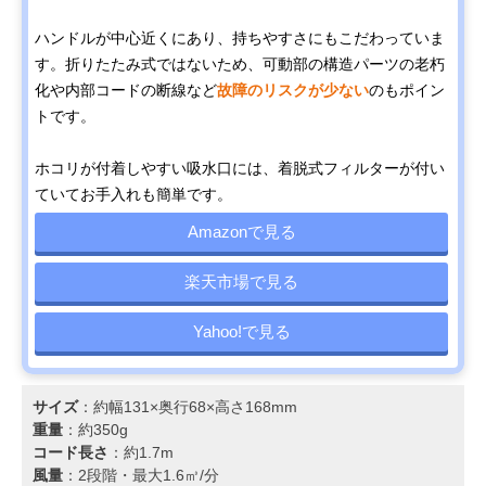
ハンドルが中心近くにあり、持ちやすさにもこだわっていま
す。折りたたみ式ではないため、可動部の構造パーツの老朽
化や内部コードの断線など
故障のリスクが少ない
のもポイン
トです。
ホコリが付着しやすい吸水口には、着脱式フィルターが付い
ていてお手入れも簡単です。
Amazonで見る
楽天市場で見る
Yahoo!で見る
サイズ
：約幅131×奥行68×高さ168mm
重量
：約350g
コード長さ
：約1.7m
風量
：2段階・最大1.6㎥/分