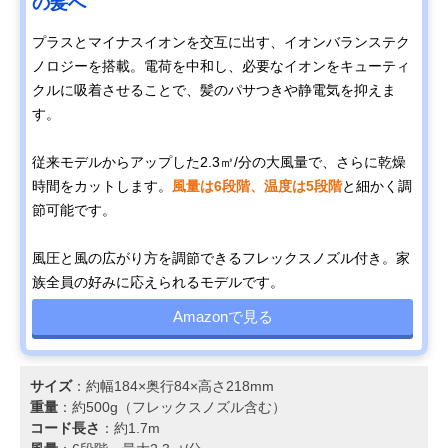
の髪へ
プラスとマイナスイオンを交互に出す、イオンバランステク
ノロジーを搭載。電荷を中和し、必要なイオンをキューティ
クルに吸着させることで、髪のパサつきや静電気を抑えま
す。
従来モデルからアップした2.3㎥/分の大風量で、さらに乾燥
時間をカットします。
風量は6段階、温度は5段階
と細かく調
節可能です。
風圧と風の広がり方を調節できるフレックスノズル付き。家
族全員の好みに応えられるモデルです。
Amazonで見る
サイズ
：約幅184×奥行84×高さ218mm
重量
：約500g（フレックスノズル含む）
コード長さ
：約1.7m