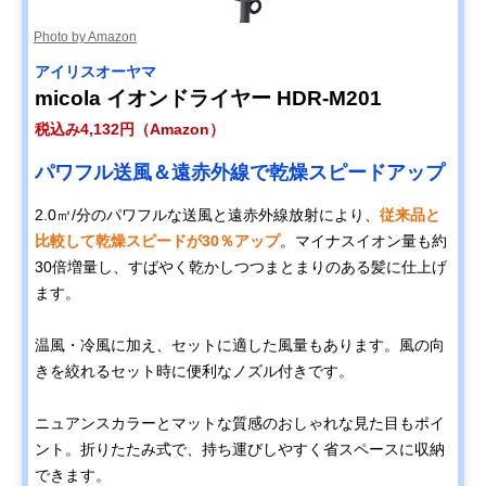
Photo by Amazon
アイリスオーヤマ
micola イオンドライヤー HDR-M201
税込み4,132円（Amazon）
パワフル送風＆遠赤外線で乾燥スピードアップ
2.0㎥/分のパワフルな送風と遠赤外線放射により、
従来品と
比較して乾燥スピードが30％アップ
。マイナスイオン量も約
30倍増量し、すばやく乾かしつつまとまりのある髪に仕上げ
ます。
温風・冷風に加え、セットに適した風量もあります。風の向
きを絞れるセット時に便利なノズル付きです。
ニュアンスカラーとマットな質感のおしゃれな見た目もポイ
ント。折りたたみ式で、持ち運びしやすく省スペースに収納
できます。