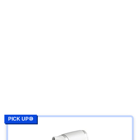
PICK UP⑩