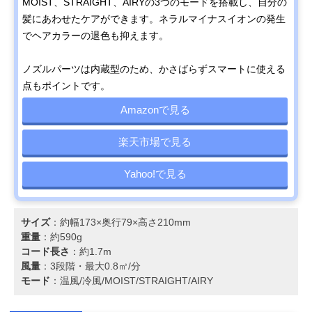
MOIST、STRAIGHT、AIRYの3つのモードを搭載し、自分の
髪にあわせたケアができます。ネラルマイナスイオンの発生
でヘアカラーの退色も抑えます。
ノズルパーツは内蔵型のため、かさばらずスマートに使える
点もポイントです。
Amazonで見る
楽天市場で見る
Yahoo!で見る
サイズ
：約幅173×奥行79×高さ210mm
重量
：約590g
コード長さ
：約1.7m
風量
：3段階・最大0.8㎥/分
モード
：温風/冷風/MOIST/STRAIGHT/AIRY