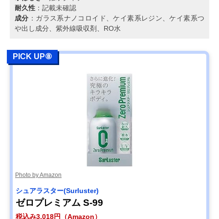
耐久性
：記載未確認
成分
：ガラス系ナノコロイド、ケイ素系レジン、ケイ素系つ
や出し成分、紫外線吸収剤、RO水
PICK UP⑧
Photo by Amazon
シュアラスター(Surluster)
ゼロプレミアム S-99
税込み3,018円（Amazon）