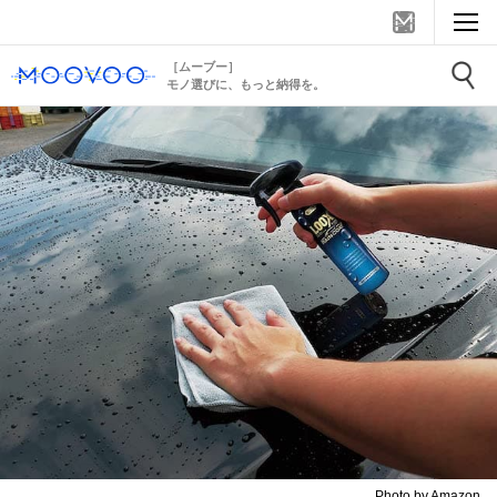
［ムーブー］
モノ選びに、もっと納得を。
Photo by Amazon