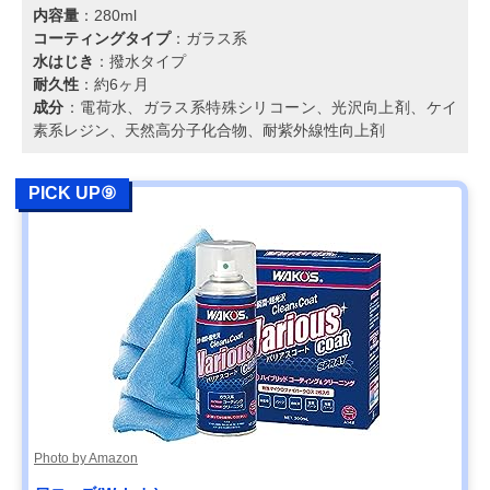
内容量
：280ml
コーティングタイプ
：ガラス系
水はじき
：撥水タイプ
耐久性
：約6ヶ月
成分
：電荷水、ガラス系特殊シリコーン、光沢向上剤、ケイ
素系レジン、天然高分子化合物、耐紫外線性向上剤
PICK UP⑨
Photo by Amazon