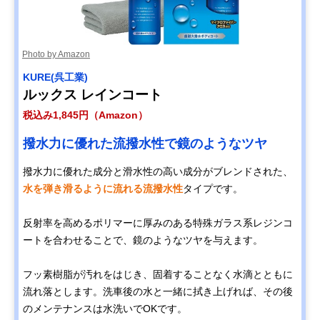
Photo by Amazon
KURE(呉工業)
ルックス レインコート
税込み1,845円（Amazon）
撥水力に優れた流撥水性で鏡のようなツヤ
撥水力に優れた成分と滑水性の高い成分がブレンドされた、
水を弾き滑るように流れる流撥水性
タイプです。
反射率を高めるポリマーに厚みのある特殊ガラス系レジンコ
ートを合わせることで、鏡のようなツヤを与えます。
フッ素樹脂が汚れをはじき、固着することなく水滴とともに
流れ落とします。洗車後の水と一緒に拭き上げれば、その後
のメンテナンスは水洗いでOKです。