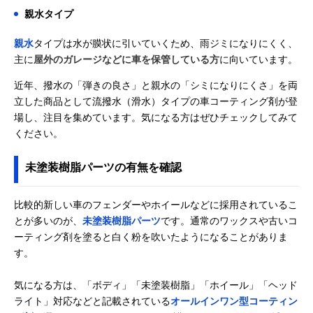
親水タイプ
親水
タイプは水が膜状に引いていくため、雨ジミになりにくく、
主に
屋外のガレージなどに車を保管している方
に向いています。
近年、撥水の「弾きの良さ」と親水の「シミになりにくさ」を両
立した商品として流撥水（滑水）タイプの車コーティング剤が登
場し、注目を集めています。気になる方はぜひチェックしてみて
ください。
未塗装樹脂パーツの有無を確認
比較的新しい車のフェンダーやホイールなどに採用されているこ
とが多いのが、
未塗装樹脂パーツ
です。通常のワックスや古いコ
ーティング剤を塗ると白く粉を吹いたようになることがありま
す。
気になる方は、「ボディ」「未塗装樹脂」「ホイール」「ヘッド
ライト」対応などと記載されている
オールインワン型コーティン