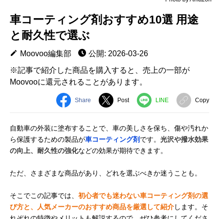
車コーティング剤おすすめ10選 用途
と耐久性で選ぶ
Moovoo編集部
公開: 2026-03-26
※記事で紹介した商品を購入すると、売上の一部が
Moovooに還元されることがあります。
Share
Post
LINE
Copy
自動車の外装に塗布することで、車の美しさを保ち、傷や汚れか
ら保護するための製品が
車コーティング剤
です。
光沢や撥水効果
の向上、耐久性の強化
などの効果が期待できます。
ただ、さまざまな商品があり、どれを選ぶべきか迷うことも。
そこでこの記事では、
初心者でも迷わない車コーティング剤の選
び方と、人気メーカーのおすすめ商品を厳選して紹介
します。そ
れぞれの特徴やメリットも解説するので、ぜひ参考にしてくださ