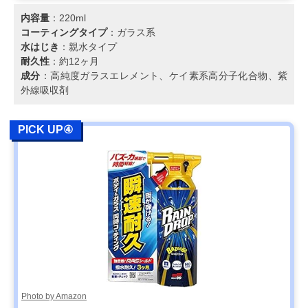
内容量
：220ml
コーティングタイプ
：ガラス系
水はじき
：親水タイプ
耐久性
：約12ヶ月
成分
：高純度ガラスエレメント、ケイ素系高分子化合物、紫
外線吸収剤
PICK UP④
Photo by Amazon