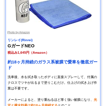
Photo by Amazon
リンレイ(Rinrei)
GガードNEO
税込み1,645円（Amazon）
約18ヶ月持続のガラス系被膜で愛車を徹底ガー
ド
洗車後、水を拭き取ったボディに直接スプレーして、付属の
クロスでツヤが出るまで塗りこむだけ。仕上げの拭き上げ作
業は不要です。
メーカーによると、塗り重ねるほど厚く強い被膜になり、
光
沢と撥水効果は約18ヶ月持続する
とのこと。