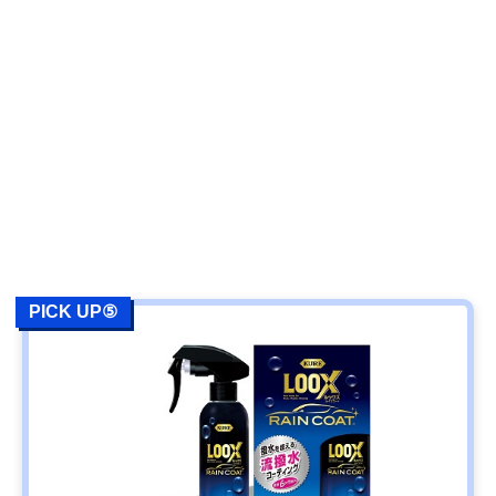
PICK UP⑤