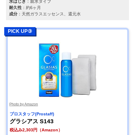
水はじき
：親水タイプ
耐久性
：約6ヶ月
成分
：天然ガラスエッセンス、還元水
PICK UP③
Photo by Amazon
‎プロスタッフ(Prostaff)
‎グラシアス S143
税込み2,303円（Amazon）