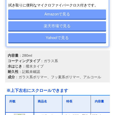
拭き取りに便利なマイクロファイバークロス付きです。
Amazonで見る
楽天市場で見る
Yahoo!で見る
内容量
：280ml
コーティングタイプ
：ガラス系
水はじき
：撥水タイプ
耐久性
：記載未確認
成分
：ガラス系ポリマー、フッ素系ポリマー、アルコール
※上下左右にスクロールできます
外観
商品名
特長
内容量