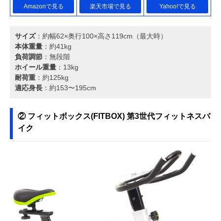
Amazonで見る
楽天市場で見る
Yahoo!で見る
サイズ
：約幅62×奥行100×高さ119cm（最大時）
本体重量
：約41kg
負荷調節
：無段階
ホイール重量
：13kg
耐荷重
：約125kg
適応身長
：約153〜195cm
② フィットボックス(FITBOX) 第3世代フィットネスバ
イク