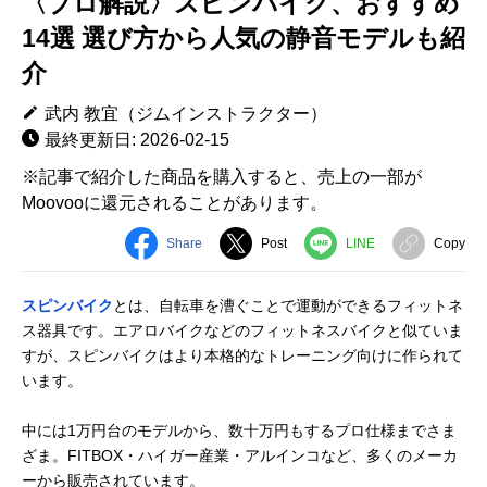
〈プロ解説〉スピンバイク、おすすめ
14選 選び方から人気の静音モデルも紹
介
武内 教宜（ジムインストラクター）
最終更新日: 2026-02-15
※記事で紹介した商品を購入すると、売上の一部が
Moovooに還元されることがあります。
Share
Post
LINE
Copy
スピンバイク
とは、自転車を漕ぐことで運動ができるフィットネ
ス器具です。エアロバイクなどのフィットネスバイクと似ていま
すが、スピンバイクはより本格的なトレーニング向けに作られて
います。
中には1万円台のモデルから、数十万円もするプロ仕様までさま
ざま。FITBOX・ハイガー産業・アルインコなど、多くのメーカ
ーから販売されています。