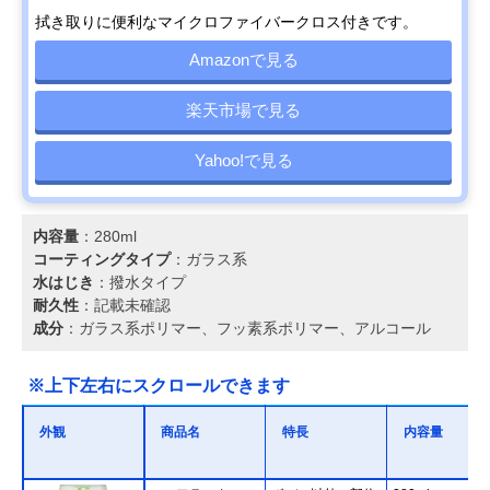
拭き取りに便利なマイクロファイバークロス付きです。
Amazonで見る
楽天市場で見る
Yahoo!で見る
内容量
：280ml
コーティングタイプ
：ガラス系
水はじき
：撥水タイプ
耐久性
：記載未確認
成分
：ガラス系ポリマー、フッ素系ポリマー、アルコール
※上下左右にスクロールできます
外観
商品名
特長
内容量