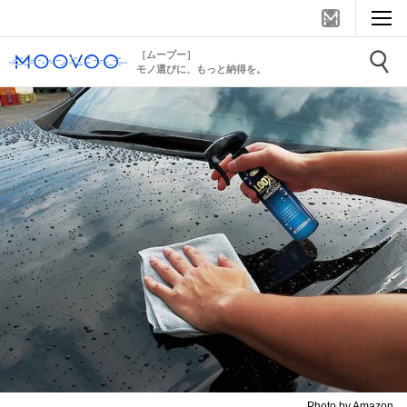
［ムーブー］
モノ選びに、もっと納得を。
Photo by Amazon