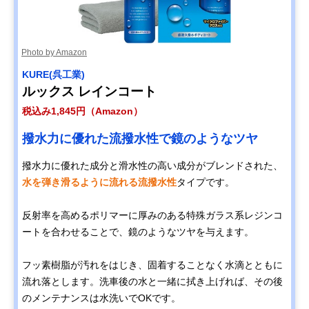
Photo by Amazon
KURE(呉工業)
ルックス レインコート
税込み1,845円（Amazon）
撥水力に優れた流撥水性で鏡のようなツヤ
撥水力に優れた成分と滑水性の高い成分がブレンドされた、
水を弾き滑るように流れる流撥水性
タイプです。
反射率を高めるポリマーに厚みのある特殊ガラス系レジンコ
ートを合わせることで、鏡のようなツヤを与えます。
フッ素樹脂が汚れをはじき、固着することなく水滴とともに
流れ落とします。洗車後の水と一緒に拭き上げれば、その後
のメンテナンスは水洗いでOKです。