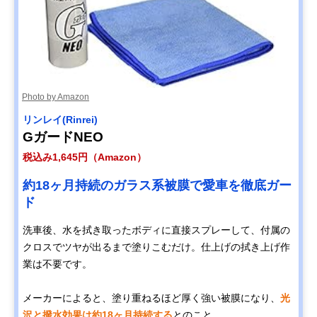
Photo by Amazon
リンレイ(Rinrei)
GガードNEO
税込み1,645円（Amazon）
約18ヶ月持続のガラス系被膜で愛車を徹底ガー
ド
洗車後、水を拭き取ったボディに直接スプレーして、付属の
クロスでツヤが出るまで塗りこむだけ。仕上げの拭き上げ作
業は不要です。
メーカーによると、塗り重ねるほど厚く強い被膜になり、
光
沢と撥水効果は約18ヶ月持続する
とのこと。