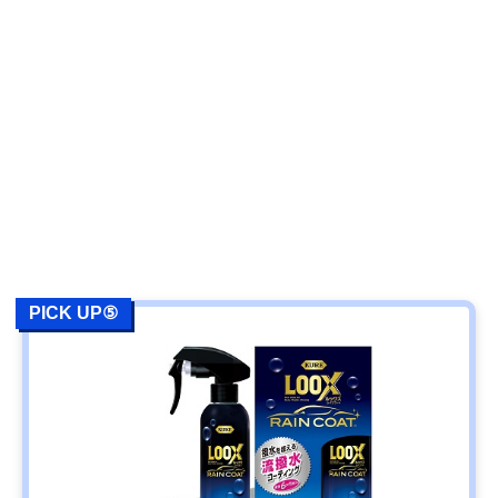
PICK UP⑤