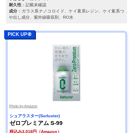
耐久性
：記載未確認
成分
：ガラス系ナノコロイド、ケイ素系レジン、ケイ素系つ
や出し成分、紫外線吸収剤、RO水
PICK UP⑧
Photo by Amazon
シュアラスター(Surluster)
ゼロプレミアム S-99
税込み3,018円（Amazon）