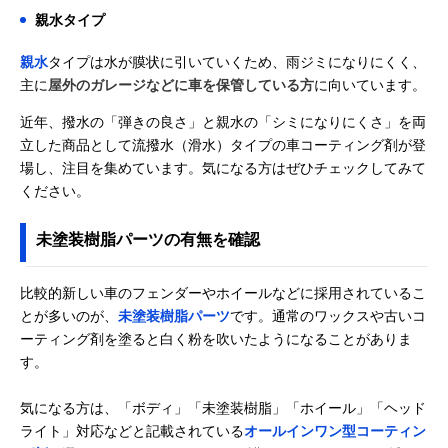
親水タイプ
親水
タイプは水が膜状に引いていくため、雨ジミになりにくく、
主に
屋外のガレージなどに車を保管している方
に向いています。
近年、撥水の「弾きの良さ」と親水の「シミになりにくさ」を両
立した商品として流撥水（滑水）タイプの車コーティング剤が登
場し、注目を集めています。気になる方はぜひチェックしてみて
ください。
未塗装樹脂パーツの有無を確認
比較的新しい車のフェンダーやホイールなどに採用されているこ
とが多いのが、
未塗装樹脂パーツ
です。通常のワックスや古いコ
ーティング剤を塗ると白く粉を吹いたようになることがありま
す。
気になる方は、「ボディ」「未塗装樹脂」「ホイール」「ヘッド
ライト」対応などと記載されている
オールインワン型コーティン