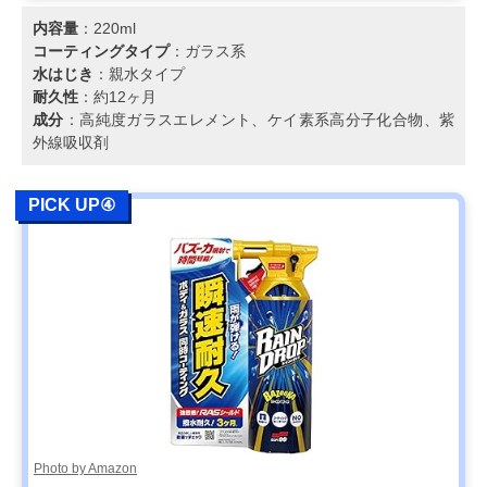
内容量
：220ml
コーティングタイプ
：ガラス系
水はじき
：親水タイプ
耐久性
：約12ヶ月
成分
：高純度ガラスエレメント、ケイ素系高分子化合物、紫
外線吸収剤
PICK UP④
Photo by Amazon