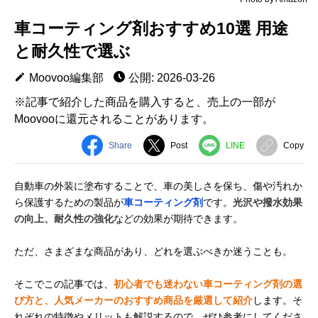
車コーティング剤おすすめ10選 用途
と耐久性で選ぶ
Moovoo編集部
公開: 2026-03-26
※記事で紹介した商品を購入すると、売上の一部が
Moovooに還元されることがあります。
Share
Post
LINE
Copy
自動車の外装に塗布することで、車の美しさを保ち、傷や汚れか
ら保護するための製品が
車コーティング剤
です。
光沢や撥水効果
の向上、耐久性の強化
などの効果が期待できます。
ただ、さまざまな商品があり、どれを選ぶべきか迷うことも。
そこでこの記事では、
初心者でも迷わない車コーティング剤の選
び方と、人気メーカーのおすすめ商品を厳選して紹介
します。そ
れぞれの特徴やメリットも解説するので、ぜひ参考にしてくださ