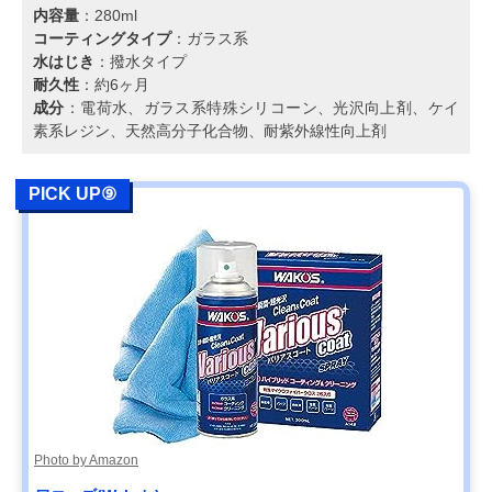
内容量
：280ml
コーティングタイプ
：ガラス系
水はじき
：撥水タイプ
耐久性
：約6ヶ月
成分
：電荷水、ガラス系特殊シリコーン、光沢向上剤、ケイ
素系レジン、天然高分子化合物、耐紫外線性向上剤
PICK UP⑨
Photo by Amazon