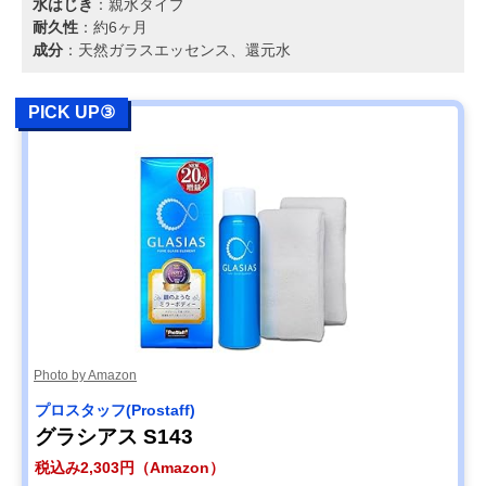
水はじき
：親水タイプ
耐久性
：約6ヶ月
成分
：天然ガラスエッセンス、還元水
PICK UP③
Photo by Amazon
‎プロスタッフ(Prostaff)
‎グラシアス S143
税込み2,303円（Amazon）