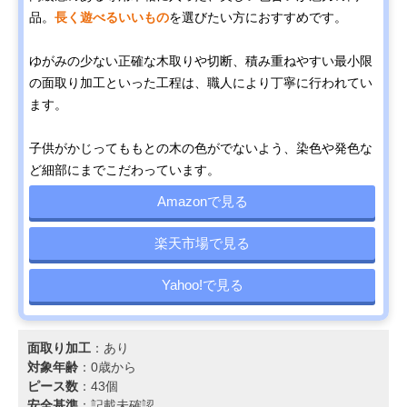
品。
長く遊べるいいもの
を選びたい方におすすめです。
ゆがみの少ない正確な木取りや切断、積み重ねやすい最小限
の面取り加工といった工程は、職人により丁寧に行われてい
ます。
子供がかじってももとの木の色がでないよう、染色や発色な
ど細部にまでこだわっています。
Amazonで見る
楽天市場で見る
Yahoo!で見る
面取り加工
：あり
対象年齢
：0歳から
ピース数
：43個
安全基準
：記載未確認