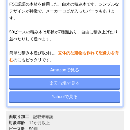
FSC認証の木材を使用した、白木の積み木です。シンプルな
デザインが特徴で、メーカーロゴが入ったパーツもありま
す。
50ピースの積み木は形状が7種類あり、自由に積み上げたり
並べたりして遊べます。
簡単な積み木遊び以外に、
立体的な建物も作れて想像力を育
む
のにもピッタリです。
Amazonで見る
楽天市場で見る
Yahoo!で見る
面取り加工
：記載未確認
対象年齢
：12か月以上
ピース数
：50個