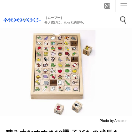
［ムーブー］
モノ選びに、もっと納得を。
Photo by Amazon