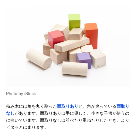
Amazonで見る
アガツマ ピノチオ
男の子にも女の子
記載未確認
アンパンマン 天才
にも人気のキャラ
脳筒入りつみ木
クター商品
Amazonで見る
エド・インター 音
遊び方いろいろの
あり
いっぱいつみき
音が鳴る積み木
‎806371
Photo by iStock
Amazonで見る
積み木には角を丸く削った
面取りあり
と、角が尖っている
面取り
くもん出版
立体感覚を育てる
記載未確認
Amazonで見る
(KUMON
キューブタイプ
なし
があります。面取りありは手に優しく、小さな子供が使うの
PUBLISHING) 図
に向いています。面取りなしは並べたり重ねたりしたとき、より
形キューブつみき
ピタッとはまります。
WK-33