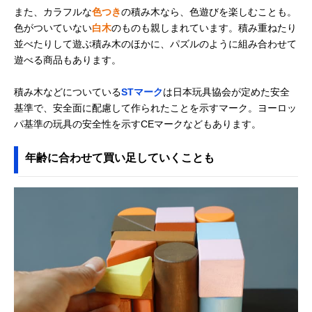
Cuboro(キュボロ)
積み木とビー玉遊
記載未確認
Amazonで見る
また、カラフルな
色つき
の積み木なら、色遊びを楽しむことも。
STANDARD 32
びを楽しめるセッ
色がついていない
白木
のものも親しまれています。積み重ねたり
the medium
ト
Starter Set
並べたりして遊ぶ積み木のほかに、パズルのように組み合わせて
遊べる商品もあります。
ボーネルンド
高級感がある贈り
あり
Amazonで見る
(BorneLund) オリ
物におすすめの積
ジナル積み木 カラ
み木
積み木などについている
STマーク
は日本玩具協会が定めた安全
ー（積み木のほん
基準で、安全面に配慮して作られたことを示すマーク。ヨーロッ
付）BZID001
パ基準の玩具の安全性を示すCEマークなどもあります。
ブリオ(BRIO) つみ
天然木を使ったナ
記載未確認
Amazonで見る
き50ピース 30113
チュラルなデザイ
年齢に合わせて買い足していくことも
ン