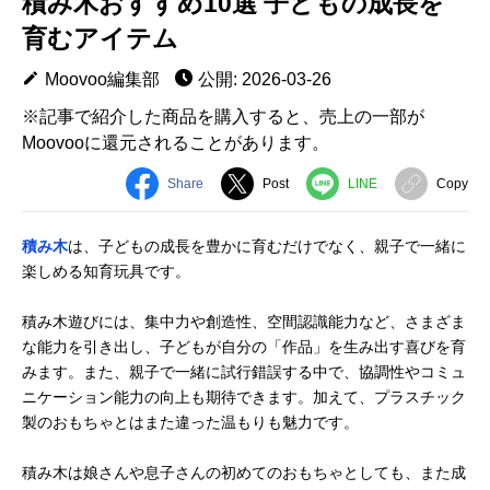
積み木おすすめ10選 子どもの成長を
育むアイテム
Moovoo編集部
公開: 2026-03-26
※記事で紹介した商品を購入すると、売上の一部が
Moovooに還元されることがあります。
Share
Post
LINE
Copy
積み木
は、子どもの成長を豊かに育むだけでなく、親子で一緒に
楽しめる知育玩具です。
積み木遊びには、集中力や創造性、空間認識能力など、さまざま
な能力を引き出し、子どもが自分の「作品」を生み出す喜びを育
みます。また、親子で一緒に試行錯誤する中で、協調性やコミュ
ニケーション能力の向上も期待できます。加えて、プラスチック
製のおもちゃとはまた違った温もりも魅力です。
積み木は娘さんや息子さんの初めてのおもちゃとしても、また成