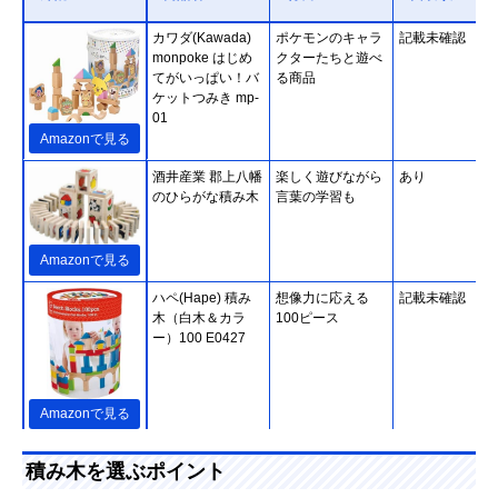
カワダ(Kawada)
ポケモンのキャラ
記載未確認
monpoke はじめ
クターたちと遊べ
てがいっぱい！バ
る商品
ケットつみき mp-
01
Amazonで見る
酒井産業 郡上八幡
楽しく遊びながら
あり
のひらがな積み木
言葉の学習も
Amazonで見る
ハペ(Hape) 積み
想像力に応える
記載未確認
木（白木＆カラ
100ピース
ー）100 E0427
Amazonで見る
ピープル お米のど
素材にお米を使っ
あり
積み木を選ぶポイント
うぶつつみき いろ
た積み木。出産祝
どり
いにピッタリ