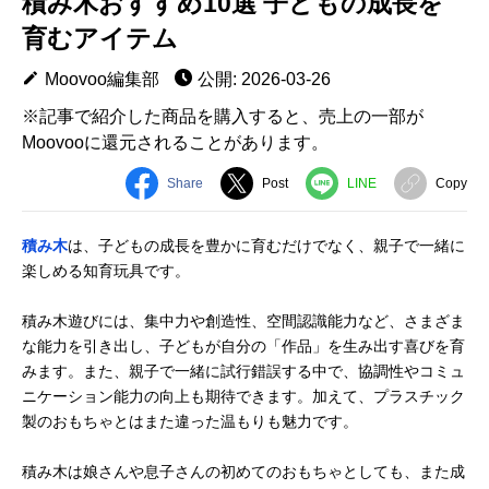
積み木おすすめ10選 子どもの成長を
育むアイテム
Moovoo編集部
公開: 2026-03-26
※記事で紹介した商品を購入すると、売上の一部が
Moovooに還元されることがあります。
Share
Post
LINE
Copy
積み木
は、子どもの成長を豊かに育むだけでなく、親子で一緒に
楽しめる知育玩具です。
積み木遊びには、集中力や創造性、空間認識能力など、さまざま
な能力を引き出し、子どもが自分の「作品」を生み出す喜びを育
みます。また、親子で一緒に試行錯誤する中で、協調性やコミュ
ニケーション能力の向上も期待できます。加えて、プラスチック
製のおもちゃとはまた違った温もりも魅力です。
積み木は娘さんや息子さんの初めてのおもちゃとしても、また成