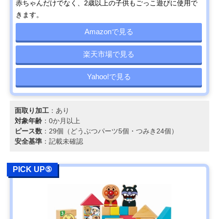
赤ちゃんだけでなく、2歳以上の子供もごっこ遊びに使用で
きます。
Amazonで見る
楽天市場で見る
Yahoo!で見る
面取り加工
：あり
対象年齢
：0か月以上
ピース数
：29個（どうぶつパーツ5個・つみき24個）
安全基準
：記載未確認
PICK UP⑤