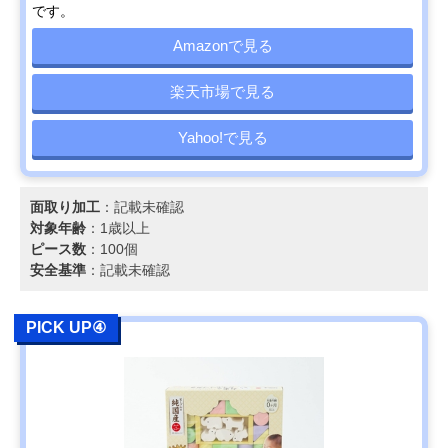
です。
Amazonで見る
楽天市場で見る
Yahoo!で見る
面取り加工
：記載未確認
対象年齢
：1歳以上
ピース数
：100個
安全基準
：記載未確認
PICK UP④