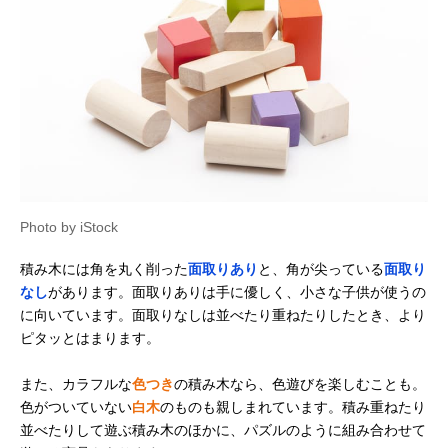
アガツマ ピノチオ
男の子にも女の子
記載未確認
アンパンマン 天才
にも人気のキャラ
脳筒入りつみ木
クター商品
Amazonで見る
エド・インター 音
遊び方いろいろの
あり
Amazonで見る
いっぱいつみき
音が鳴る積み木
‎806371
くもん出版
立体感覚を育てる
記載未確認
Amazonで見る
(KUMON
キューブタイプ
Photo by iStock
PUBLISHING) 図
形キューブつみき
積み木には角を丸く削った
面取りあり
と、角が尖っている
面取り
WK-33
なし
があります。面取りありは手に優しく、小さな子供が使うの
Cuboro(キュボロ)
積み木とビー玉遊
記載未確認
Amazonで見る
に向いています。面取りなしは並べたり重ねたりしたとき、より
STANDARD 32
びを楽しめるセッ
the medium
ト
ピタッとはまります。
Starter Set
ボーネルンド
高級感がある贈り
あり
また、カラフルな
色つき
の積み木なら、色遊びを楽しむことも。
Amazonで見る
(BorneLund) オリ
物におすすめの積
色がついていない
白木
のものも親しまれています。積み重ねたり
ジナル積み木 カラ
み木
並べたりして遊ぶ積み木のほかに、パズルのように組み合わせて
ー（積み木のほん