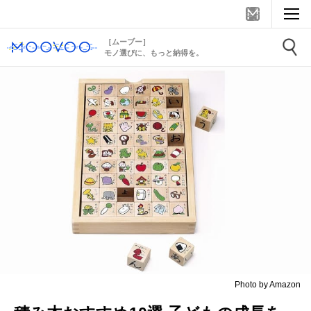
［ムーブー］
モノ選びに、もっと納得を。
Photo by Amazon