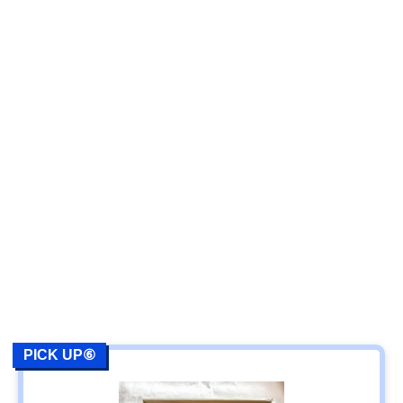
PICK UP⑥