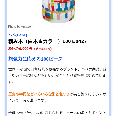
Photo by Amazon
ハペ(Hape)
積み木（白木＆カラー）100 E0427
税込み6,000円（Amazon）
想像力に応える100ピース
世界60か国で知育玩具を販売するブランド、ハペの商品。落
下やカラー試験などを行い、安全性と品質管理に努めていま
す。
三角や半円などいろいろな形と色つき
がある飽きにくいデザ
インで、長く遊べます。
子供の作りたいものに応えられる、ピースの多さもポイント