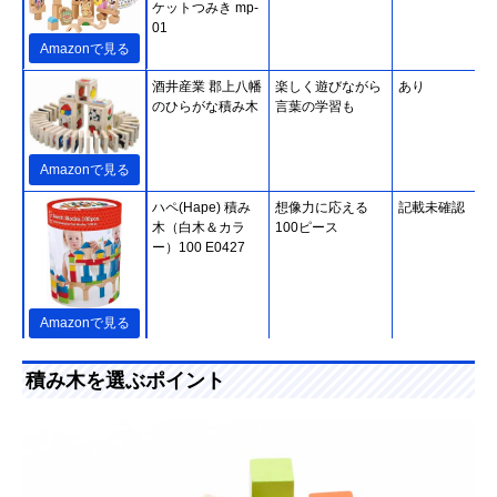
ケットつみき mp-
01
Amazonで見る
酒井産業 郡上八幡
楽しく遊びながら
あり
のひらがな積み木
言葉の学習も
Amazonで見る
ハペ(Hape) 積み
想像力に応える
記載未確認
木（白木＆カラ
100ピース
ー）100 E0427
Amazonで見る
ピープル お米のど
素材にお米を使っ
あり
積み木を選ぶポイント
うぶつつみき いろ
た積み木。出産祝
どり
いにピッタリ
Amazonで見る