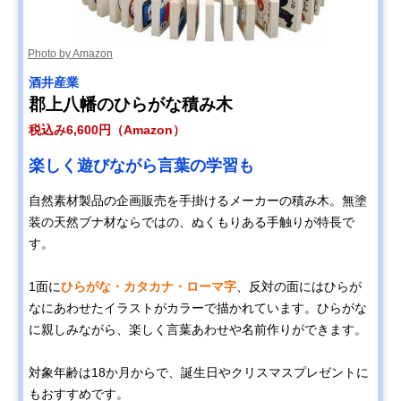
Photo by Amazon
酒井産業
郡上八幡のひらがな積み木
税込み6,600円（Amazon）
楽しく遊びながら言葉の学習も
自然素材製品の企画販売を手掛けるメーカーの積み木。無塗
装の天然ブナ材ならではの、ぬくもりある手触りが特長で
す。
1面に
ひらがな・カタカナ・ローマ字
、反対の面にはひらが
なにあわせたイラストがカラーで描かれています。ひらがな
に親しみながら、楽しく言葉あわせや名前作りができます。
対象年齢は18か月からで、誕生日やクリスマスプレゼントに
もおすすめです。