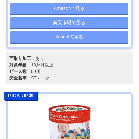
Amazonで見る
楽天市場で見る
Yahoo!で見る
面取り加工
：あり
対象年齢
：18か月以上
ピース数
：50個
安全基準
：STマーク
PICK UP③