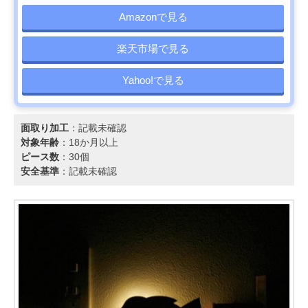
Amazonで見る
楽天市場で見る
Yahoo!で見る
面取り加工
：記載未確認
対象年齢
：18か月以上
ピース数
：30個
安全基準
：記載未確認