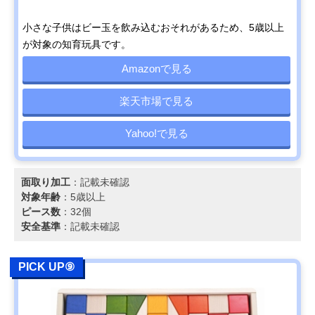
小さな子供はビー玉を飲み込むおそれがあるため、5歳以上
が対象の知育玩具です。
Amazonで見る
楽天市場で見る
Yahoo!で見る
面取り加工
：記載未確認
対象年齢
：5歳以上
ピース数
：32個
安全基準
：記載未確認
PICK UP⑨