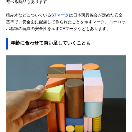
遊べる商品もあります。
付）BZID001
ブリオ(BRIO) つみ
天然木を使ったナ
記載未確認
Amazonで見る
積み木などについている
STマーク
は日本玩具協会が定めた安全
き50ピース 30113
チュラルなデザイ
ン
基準で、安全面に配慮して作られたことを示すマーク。ヨーロッ
パ基準の玩具の安全性を示すCEマークなどもあります。
年齢に合わせて買い足していくことも