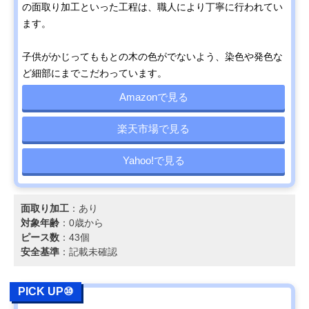
の面取り加工といった工程は、職人により丁寧に行われてい
ます。
子供がかじってももとの木の色がでないよう、染色や発色な
ど細部にまでこだわっています。
Amazonで見る
楽天市場で見る
Yahoo!で見る
面取り加工
：あり
対象年齢
：0歳から
ピース数
：43個
安全基準
：記載未確認
PICK UP⑩