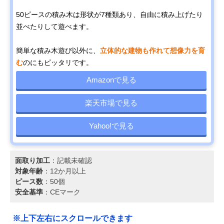
50ピースの積み木は形状が7種類あり、自由に積み上げたり
並べたりして遊べます。
簡単な積み木遊び以外に、
立体的な建物も作れて想像力を育
む
のにもピッタリです。
Amazonで見る
楽天市場で見る
Yahoo!で見る
面取り加工
：記載未確認
対象年齢
：12か月以上
ピース数
：50個
安全基準
：CEマーク
※上下左右にスクロールできます