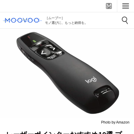
［ムーブー］
モノ選びに、もっと納得を。
Photo by Amazon