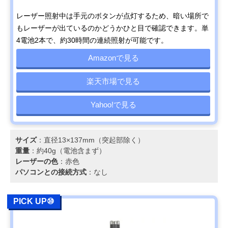
レーザー照射中は手元のボタンが点灯するため、暗い場所で
もレーザーが出ているのかどうかひと目で確認できます。単
4電池2本で、約30時間の連続照射が可能です。
Amazonで見る
楽天市場で見る
Yahoo!で見る
サイズ
：直径13×137mm（突起部除く）
重量
：約40g（電池含まず）
レーザーの色
：赤色
パソコンとの接続方式
：なし
PICK UP⑩