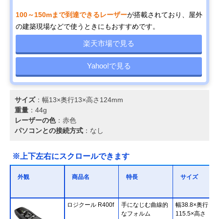
100～150mまで到達できるレーザー
が搭載されており、屋外
の建築現場などで使うときにもおすすめです。
楽天市場で見る
Yahoo!で見る
サイズ
：幅13×奥行13×高さ124mm
重量
：44g
レーザーの色
：赤色
パソコンとの接続方式
：なし
※上下左右にスクロールできます
外観
商品名
特長
サイズ
ロジクール R400f
手になじむ曲線的
幅38.8×奥行
なフォルム
115.5×高さ