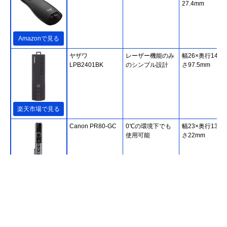
27.4mm
Amazonで見る
ヤザワ
レーザー機能のみ
幅26×奥行14×
LPB2401BK
のシンプル設計
さ97.5mm
楽天市場で見る
Canon PR80-GC
0℃の環境下でも
幅23×奥行135×
使用可能
さ22mm
Amazonで見る
Canon PR500-RC
波長635nmの赤色
幅29×奥行115×
レーザーを採用
さ24mm