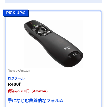
ロジクール
専用アプリでボタ
幅36.6×奥行24.
Amazonで見る
R500sGR
ン設定をカスタマ
高さ123.6mm
イズ可能
PICK UP①
サンワサプライ
夜間は約200m先
直径13×156.4m
Amazonで見る
LP-GL1017G
までレーザーが到
達
ロジクール
スポットライトや
幅28.1×奥行12.
Amazonで見る
R1000SL
拡大表示も可能
高さ131.3mm
Canon PR1-HY
カーソルをカスタ
幅32×奥行125×
Amazonで見る
マイズできる
さ25mm
サンワサプライ
真鍮製で適度な重
直径
Amazonで見る
LP-RD315BK
量感
13×137mm（
部除く）
Photo by Amazon
ヤザワ
レーザー到達距離
幅13×奥行13×
楽天市場で見る
LPB2402GM
が長く屋外でも使
さ124mm
ロジクール
いやすい
R400f
税込み5,700円（Amazon）
手になじむ曲線的なフォルム