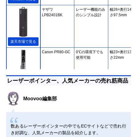
ヤザワ
レーザー機能のみ
幅26×奥行14×
LPB2401BK
のシンプル設計
さ97.5mm
楽天市場で見る
Canon PR80-GC
0℃の環境下でも
幅23×奥行135×
使用可能
さ22mm
レーザーポインター、人気メーカーの売れ筋商品
Amazonで見る
Canon PR500-RC
波長635nmの赤色
幅29×奥行115×
Moovoo編集部
レーザーを採用
さ24mm
数あるレーザーポインターの中でもECサイトなどで売れ行
Amazonで見る
き好調な、人気メーカーの製品を紹介します。