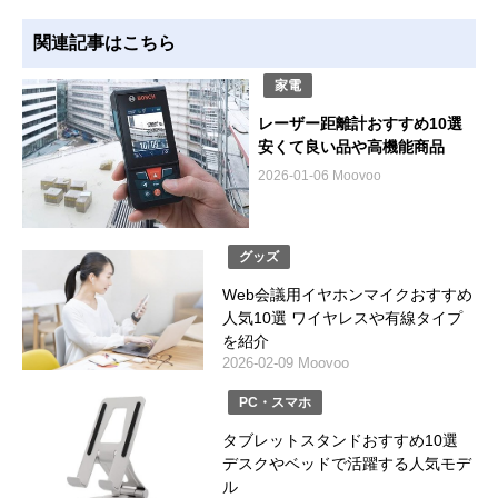
関連記事はこちら
家電
レーザー距離計おすすめ10選
安くて良い品や高機能商品
2026-01-06 Moovoo
グッズ
Web会議用イヤホンマイクおすすめ
人気10選 ワイヤレスや有線タイプ
を紹介
2026-02-09 Moovoo
PC・スマホ
タブレットスタンドおすすめ10選
デスクやベッドで活躍する人気モデ
ル