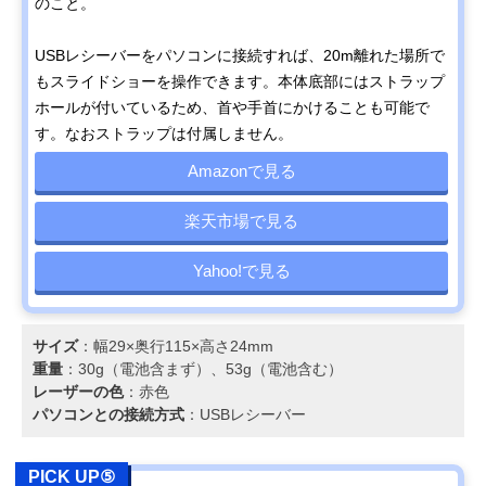
のこと。
USBレシーバーをパソコンに接続すれば、20m離れた場所で
もスライドショーを操作できます。本体底部にはストラップ
ホールが付いているため、首や手首にかけることも可能で
す。なおストラップは付属しません。
Amazonで見る
楽天市場で見る
Yahoo!で見る
サイズ
：幅29×奥行115×高さ24mm
重量
：30g（電池含まず）、53g（電池含む）
レーザーの色
：赤色
パソコンとの接続方式
：USBレシーバー
PICK UP⑤