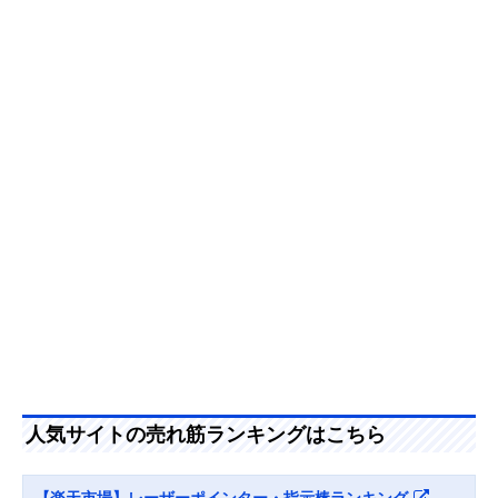
Amazonで見る
ロジクール
専用アプリでボタ
幅36.6×奥行24.
Amazonで見る
R500sGR
ン設定をカスタマ
高さ123.6mm
イズ可能
サンワサプライ
夜間は約200m先
直径13×156.4m
Amazonで見る
LP-GL1017G
までレーザーが到
達
ロジクール
スポットライトや
幅28.1×奥行12.
Amazonで見る
R1000SL
拡大表示も可能
高さ131.3mm
Canon PR1-HY
カーソルをカスタ
幅32×奥行125×
Amazonで見る
マイズできる
さ25mm
サンワサプライ
真鍮製で適度な重
直径
Amazonで見る
LP-RD315BK
量感
13×137mm（
部除く）
ヤザワ
レーザー到達距離
幅13×奥行13×
人気サイトの売れ筋ランキングはこちら
楽天市場で見る
LPB2402GM
が長く屋外でも使
さ124mm
いやすい