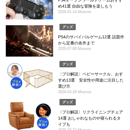
め41選 自由な冒険を楽しもう
2026-01-14 Moovoo
グッズ
PS4のサバイバルゲーム12選 話題作
から定番の名作まで
2025-07-08 Moovoo
グッズ
〈プロ解説〉ベビーサークル、おす
すめ13選 安全性や用途に注目した
選び方
2026-03-28 Moovoo
グッズ
〈プロ解説〉リクライニングチェア
14選 おしゃれなものや寝られるタ
イプも
2026-03-27 Moovoo