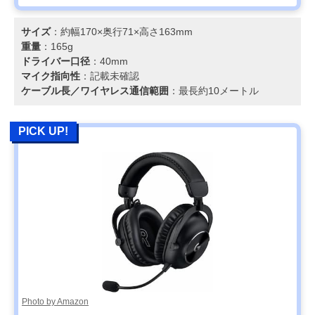
サイズ
：約幅170×奥行71×高さ163mm
重量
：165g
ドライバー口径
：40mm
マイク指向性
：記載未確認
ケーブル長／ワイヤレス通信範囲
：最長約10メートル
PICK UP!
Photo by Amazon