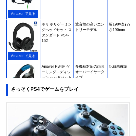
Amazonで見る
ホリ ホリゲーミン
遮音性の高いエン
幅190×奥行90×
グヘッドセット ス
トリーモデル
さ190mm
タンダード PS4-
152
Amazonで見る
Answer PS4用 ゲ
多機種対応の両耳
記載未確認
ーミングエディシ
オーバーイヤータ
ョン ヘッドセット
イプ
ANS-PF066
さっそくPS4でゲームをプレイ
楽天市場で見る
パナソニック
4chサラウンド対
約幅256×奥行
SOUNDSLAYER
応の首掛けタイプ
221×高さ56mm
SC-GNW10