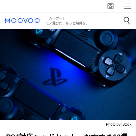
［ムーブー］
モノ選びに、もっと納得を。
Photo by iStock