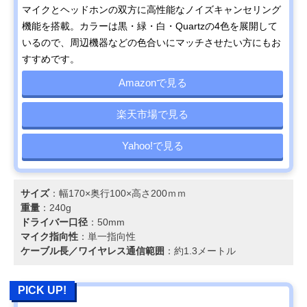
マイクとヘッドホンの双方に高性能なノイズキャンセリング
機能を搭載。カラーは黒・緑・白・Quartzの4色を展開して
いるので、周辺機器などの色合いにマッチさせたい方にもお
すすめです。
Amazonで見る
楽天市場で見る
Yahoo!で見る
サイズ
：幅170×奥行100×高さ200ｍｍ
重量
：240g
ドライバー口径
：50mm
マイク指向性
：単一指向性
ケーブル長／ワイヤレス通信範囲
：約1.3メートル
PICK UP!