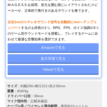
M.A.G.E.S.S.を採用。首元を囲む様にレイアウトされたスピ
ーカーが、立体的で奥行きのあるサウンドを奏でます。
左右2chのステレオサウンド信号を自動的に4chへアップコ
ンバート
するのも特長の1つ。RPG、FPS、ボイス強調の3つ
のゲーム別サウンドモードを搭載し、プレイするゲームに合
わせて最適な音響効果を選択できます。
Amazonで見る
楽天市場で見る
Yahoo!で見る
サイズ
：約幅256×奥行221×高さ56mm
重量
：約403g
ドライバー口径
：38mm
マイク指向性
：記載未確認
ケーブル長／ワイヤレス通信範囲
：最長約10メートル