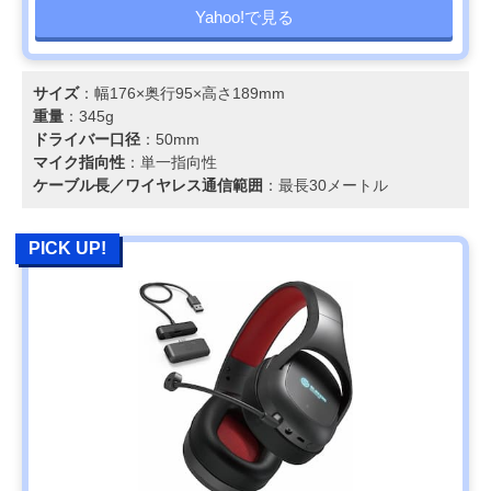
Yahoo!で見る
サイズ
：幅176×奥行95×高さ189mm
重量
：345g
ドライバー口径
：50mm
マイク指向性
：単一指向性
ケーブル長／ワイヤレス通信範囲
：最長30メートル
PICK UP!