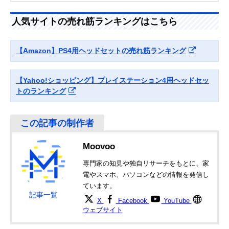
Amazonで見る
Nova Pro
るX線ヒアリング
Wireless
機能を内蔵
人気サイトの売れ筋ランキングはこちら
サイバーガジェッ
PS5やPCへの接続
約幅200×奥行90
Amazonで見る
ト CY-P5GMHS
も可能なエントリ
高さ230mm
【Amazon】PS4用ヘッドセットの売れ筋ランキング
ーモデル
【Yahoo!ショッピング】プレイステーション4用ヘッドセッ
トのランキング
Moovoo
専門家の知見や独自リサーチをもとに、家
電やスマホ、パソコンなどの情報を発信し
ています。
記事一覧
X
Facebook
YouTube
ウェブサイト