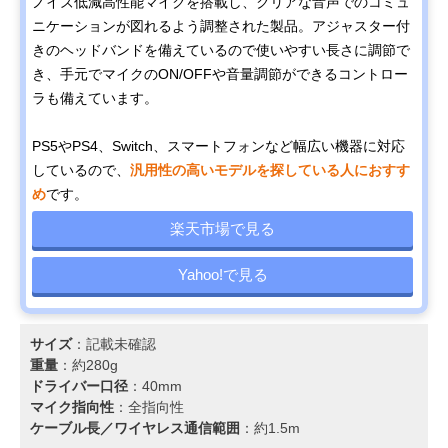
ノイズ低減高性能マイクを搭載し、クリアな音声でのコミュ
ニケーションが図れるよう調整された製品。アジャスター付
きのヘッドバンドを備えているので使いやすい長さに調節で
き、手元でマイクのON/OFFや音量調節ができるコントロー
ラも備えています。
PS5やPS4、Switch、スマートフォンなど幅広い機器に対応
しているので、
汎用性の高いモデルを探している人におすす
め
です。
楽天市場で見る
Yahoo!で見る
サイズ
：記載未確認
重量
：約280g
ドライバー口径
：40mm
マイク指向性
：全指向性
ケーブル長／ワイヤレス通信範囲
：約1.5m