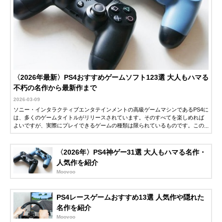
Amazonで見る
SIE PULSE Elite
上下左右360度の
約幅213×奥行91
ワイヤレスヘッド
立体的なサウンド
高さ190mm
セット
を実現
Amazonで見る
〈2026年最新〉PS4おすすめゲームソフト123選 大人もハマる
不朽の名作から最新作まで
ロジクール
わずか165gの超軽
約幅170×奥行71
Amazonで見る
LIGHTSPEED
量設計
高さ163mm
2026-03-09
Wireless Gaming
ソニー・インタラクティブエンタテインメントの高級ゲームマシンであるPS4に
Headset G435
は、多くのゲームタイトルがリリースされています。そのすべてを楽しめれば
よいですが、実際にプレイできるゲームの種類は限られているものです。この
ロジクール
プロゲーマー仕様
幅176×奥行95×
Amazonで見る
記事では、自分が楽しめるPS4ゲームを選ぶポイントと、おすすめのPS4ゲーム
Logicool G PRO
の高性能モデル
さ189mm
を紹介します。
X2 LIGHTSPEED
〈2026年〉PS4神ゲー31選 大人もハマる名作・
G-PHS-005WL
人気作を紹介
エレコム 2.4GHz
3Dサラウンドモー
約幅180×奥行95
Moovoo
Amazonで見る
ワイヤレスステレ
ドに対応
高さ200mm
オゲーミングヘッ
PS4レースゲームおすすめ13選 人気作や隠れた
ドセット HS-
GMW100
名作を紹介
Moovoo
steelseries Arctis
重要な音を増幅す
記載未確認