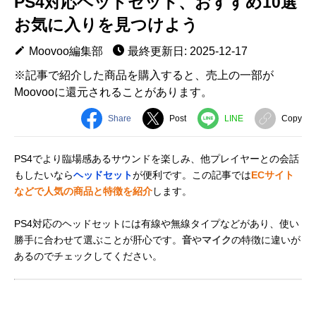
PS4対応ヘッドセット、おすすめ10選
お気に入りを見つけよう
Moovoo編集部
最終更新日: 2025-12-17
※記事で紹介した商品を購入すると、売上の一部が
Moovooに還元されることがあります。
Share
Post
LINE
Copy
PS4でより臨場感あるサウンドを楽しみ、他プレイヤーとの会話
もしたいなら
ヘッドセット
が便利です。この記事では
ECサイト
などで人気の商品と特徴を紹介
します。
PS4対応のヘッドセットには有線や無線タイプなどがあり、使い
勝手に合わせて選ぶことが肝心です。
音
や
マイク
の特徴に違いが
あるのでチェックしてください。