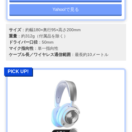
Yahoo!で見る
サイズ
：約幅180×奥行95×高さ200mm
重量
：約312g（付属品を除く）
ドライバー口径
：50mm
マイク指向性
：単一指向性
ケーブル長／ワイヤレス通信範囲
：最長約10メートル
PICK UP!