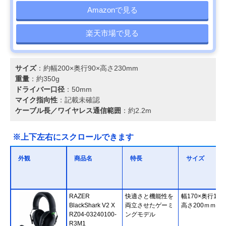
Amazonで見る
楽天市場で見る
サイズ
：約幅200×奥行90×高さ230mm
重量
：約350g
ドライバー口径
：50mm
マイク指向性
：記載未確認
ケーブル長／ワイヤレス通信範囲
：約2.2m
※上下左右にスクロールできます
外観
商品名
特長
サイズ
RAZER
快適さと機能性を
幅170×奥行100
BlackShark V2 X
両立させたゲーミ
高さ200ｍｍ
RZ04-03240100-
ングモデル
R3M1