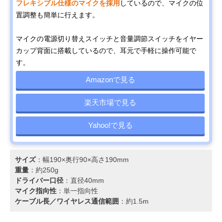
フレキシブル仕様のマイクを採用
しているので、マイクの位
置調整も簡単に行えます。
マイクの電源切り替えスイッチと音量調節スイッチをイヤー
カップ背面に搭載しているので、耳元で手軽に操作可能で
す。
Amazonで見る
楽天市場で見る
Yahoo!で見る
サイズ
：幅190×奥行90×高さ190mm
重量
：約250g
ドライバー口径
：直径40mm
マイク指向性
：単一指向性
ケーブル長／ワイヤレス通信範囲
：約1.5m