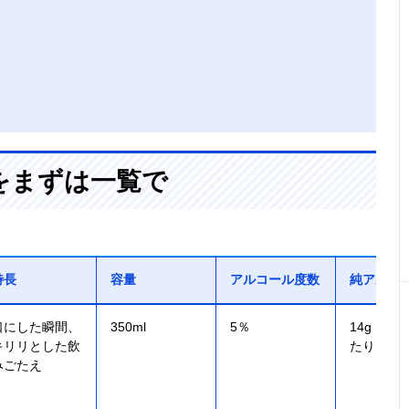
をまずは一覧で
特長
容量
アルコール度数
純アルコ
口にした瞬間、
350ml
5％
14g（350
キリリとした飲
たり）
みごたえ