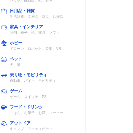
バッグ、腕時計、靴、財布
日用品・雑貨
生活雑貨、文房具、防災、お掃除
認
家具・インテリア
照明、椅子、机、寝具、ソファ
ホビー
認
ドローン、ロボット、音楽、VR
ペット
犬、猫
乗り物・モビリティ
認
自動車、バイク、モビリティ
ゲーム
ゲーム、スイッチ、PS
フード・ドリンク
ごはん、お菓子、お酒、コーヒー
認
アウトドア
キャンプ、アクティビティ