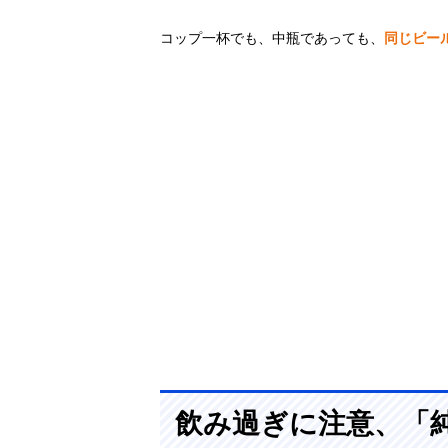
‎Hoegaarden(ヒ
コップ一杯でも、中瓶であっても、
同じビー
Amazonで見る
ューガルデン)
ヒューガルデン
ホワイト 330ml
Duvel(デュベ
Amazonで見る
ル) トリプルホ
ップ
Lindeman ラン
Amazonで見る
ビックビール
ペシュレッセ
飲み過ぎに注意、「