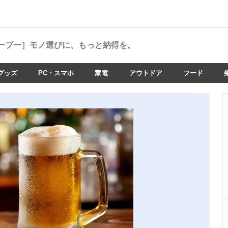
ーブー］
モノ選びに、もっと納得を。
グッズ
PC・スマホ
家電
アウトドア
フード