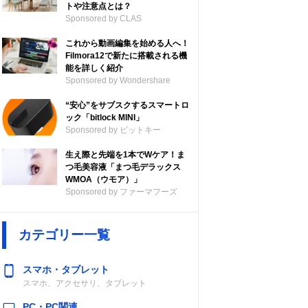
トや注意点とは？
Sponsored by CLAS
これから動画編集を始める人へ！
Filmora12で新たに搭載される機
能を詳しく紹介
Sponsored by Wondershare
“安心”をサブスクするスマートロ
ック「bitlock MINI」
Sponsored by ビットキー
生え際と先端を1本でWケア！ま
つ毛美容液「まつ毛デラックス
WMOA（ウモア）」
Sponsored by ファーマフーズ
ール量
カテゴリー一覧
mlあ
スマホ・タブレット
スマホ、アクセサリ、タブレット
PC・PC関連