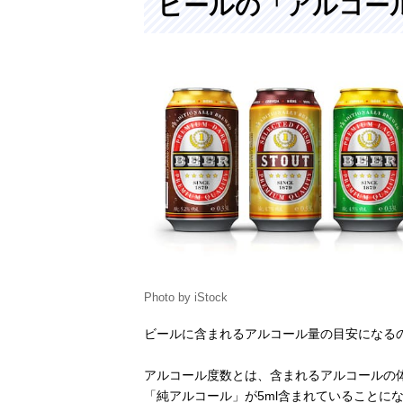
ビールの「アルコー
Amazonで見る
コロナ コロ
Amazonで見る
ナ・エキストラ
ボトル 355ml
青島(Tsingtao
Amazonで見る
Beer) 青島ビー
ル 缶 330ml
Kostritzer
Amazonで見る
Schwarzbierbra
uerei ケストリ
ッツァー黒ビー
Photo by iStock
ル
ビールに含まれるアルコール量の目安になる
GUINNESS(ギ
Amazonで見る
ネス) ドラフト
アルコール度数とは、含まれるアルコールの体
ギネス
「純アルコール」が5ml含まれていることに