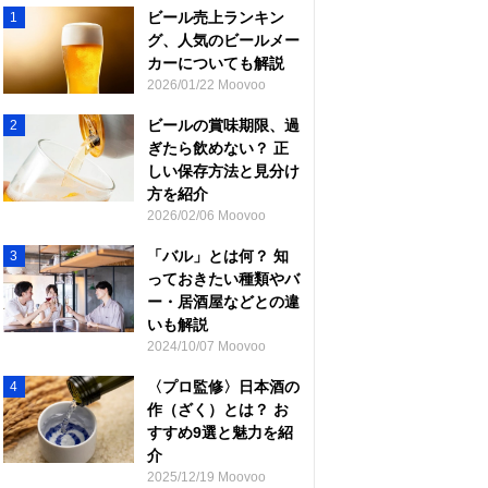
ビール売上ランキン
1
グ、人気のビールメー
カーについても解説
2026/01/22 Moovoo
ビールの賞味期限、過
2
ぎたら飲めない？ 正
しい保存方法と見分け
方を紹介
2026/02/06 Moovoo
「バル」とは何？ 知
3
っておきたい種類やバ
ー・居酒屋などとの違
いも解説
2024/10/07 Moovoo
〈プロ監修〉日本酒の
4
作（ざく）とは？ お
すすめ9選と魅力を紹
介
2025/12/19 Moovoo