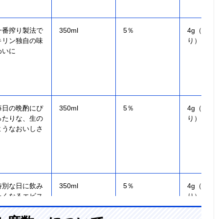
一番搾り製法で
350ml
5％
4g（100
キリン独自の味
り）
わいに
毎日の晩酌にぴ
350ml
5％
4g（100
ったりな、生の
り）
ようなおいしさ
特別な日に飲み
350ml
5％
4g（100
たくなるエビス
り）
ビール