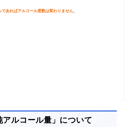
ビールの価値観
330ml
5％
記載未確
ルであればアルコール度数は変わりません
。
が変わるフルー
ツのような香り
スタッフもファ
330ml
9.5％
記載未確
ンも納得。独特
の苦味がアクセ
ント
シャンパンのよ
250ml
2.5％
記載未確
うなオシャレな
見た目
純アルコール量」について