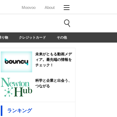
Moovoo
About
乗り物
クレジットカード
その他
未来がともる動画メデ
ィア。最先端の情報を
チェック！
科学と企業と出会う、
つながる
ランキング