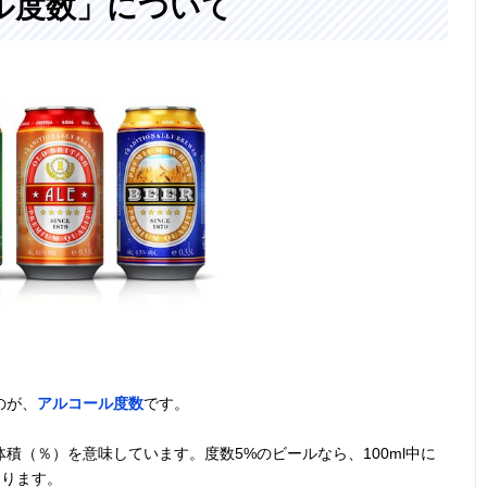
ル度数」について
さっぱりした味
355ml
4.5％
記載未確
わいのメキシコ
発祥のビール
中華料理と相性
330ml
4.7％
記載未確
のよい定番品
ドイツビールの
330ml
4.8％
記載未確
代表格、黒ビー
ル
のが、
アルコール度数
です。
独特なダークカ
330ml
4.5％
記載未確
ラーにリッチな
積（％）を意味しています。度数5%のビールなら、100ml中に
泡
なります。