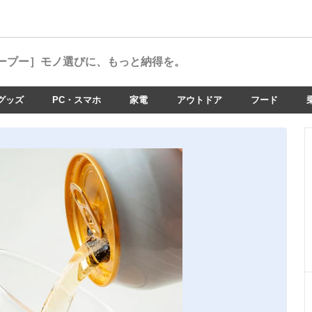
ーブー］
モノ選びに、もっと納得を。
グッズ
PC・スマホ
家電
アウトドア
フード