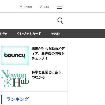
Moovoo
About
乗り物
クレジットカード
その他
未来がともる動画メデ
ィア。最先端の情報を
チェック！
科学と企業と出会う、
つながる
ランキング