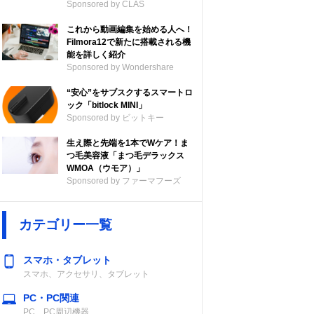
Sponsored by CLAS
これから動画編集を始める人へ！
Filmora12で新たに搭載される機
能を詳しく紹介
Sponsored by Wondershare
“安心”をサブスクするスマートロ
ック「bitlock MINI」
Sponsored by ビットキー
生え際と先端を1本でWケア！ま
つ毛美容液「まつ毛デラックス
WMOA（ウモア）」
Sponsored by ファーマフーズ
カテゴリー一覧
スマホ・タブレット
スマホ、アクセサリ、タブレット
PC・PC関連
PC、PC周辺機器