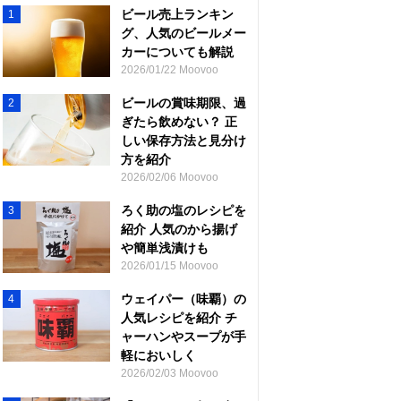
ビール売上ランキン
1
グ、人気のビールメー
カーについても解説
2026/01/22 Moovoo
ビールの賞味期限、過
2
ぎたら飲めない？ 正
しい保存方法と見分け
方を紹介
2026/02/06 Moovoo
ろく助の塩のレシピを
3
紹介 人気のから揚げ
や簡単浅漬けも
2026/01/15 Moovoo
ウェイパー（味覇）の
4
人気レシピを紹介 チ
ャーハンやスープが手
軽においしく
2026/02/03 Moovoo