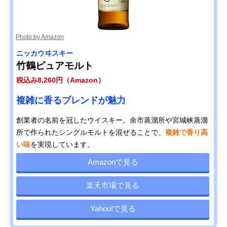
Photo by Amazon
ニッカウヰスキー
竹鶴ピュアモルト
税込み8,260円（Amazon）
複雑に香るブレンドが魅力
創業者の名前を冠したウイスキー。余市蒸溜所や宮城峡蒸溜
所で作られたシングルモルトを混ぜることで、
複雑で香り高
い味
を実現しています。
Amazonで見る
楽天市場で見る
Yahoo!で見る