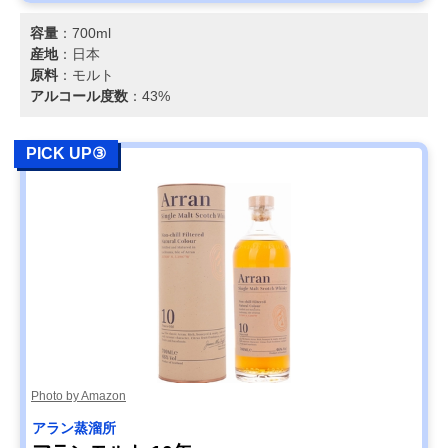
容量
：700ml
産地
：日本
原料
：モルト
アルコール度数
：43%
PICK UP③
Photo by Amazon
アラン蒸溜所