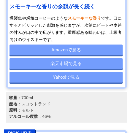
スモーキーな香りの余韻が長く続く
燻製魚や炭焼コーヒーのような
スモーキーな香り
です。口に
するとピリッとした刺激を感じますが、次第にピートや麦芽
の甘みが口の中で広がります。重厚感ある味わいは、上級者
向けのウイスキーです。
Amazonで見る
楽天市場で見る
Yahoo!で見る
容量
：700ml
産地
：スコットランド
原料
：モルト
アルコール度数
：46%