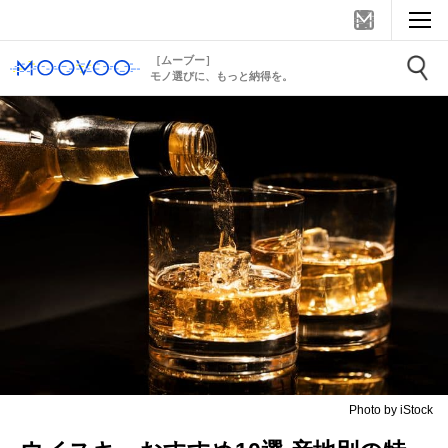
［ムーブー］
モノ選びに、もっと納得を。
Photo by iStock