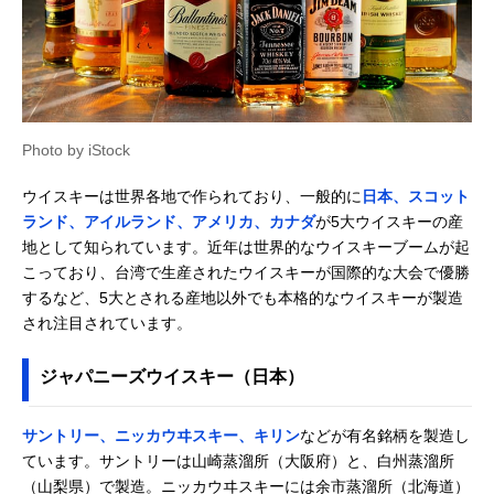
イスキー
ペルノ・リカー
3回蒸溜＆3年以上
700ml
Amazonで見る
ル・ジャパン ジェ
熟成でやさしい味
ムソン スタンダー
わい
ド
サントリー メーカ
甘味があって飲み
700ml
Amazonで見る
Photo by iStock
ーズマーク
やすい
サントリー ベイゼ
長期熟成タイプで
750ml
Amazonで見る
ウイスキーは世界各地で作られており、一般的に
日本、スコット
ル ヘイデン
もライトな飲み口
ランド、アイルランド、アメリカ、カナダ
が5大ウイスキーの産
サントリー カナデ
12年熟成のカナデ
700ml
Amazonで見る
地として知られています。近年は世界的なウイスキーブームが起
ィアンクラブ クラ
ィアンウイスキー
こっており、台湾で生産されたウイスキーが国際的な大会で優勝
シック12年
するなど、5大とされる産地以外でも本格的なウイスキーが製造
され注目されています。
ジャパニーズウイスキー（日本）
サントリー、ニッカウヰスキー、キリン
などが有名銘柄を製造し
ています。サントリーは山崎蒸溜所（大阪府）と、白州蒸溜所
（山梨県）で製造。ニッカウヰスキーには余市蒸溜所（北海道）