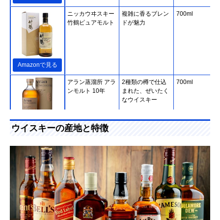
ニッカウヰスキー
複雑に香るブレン
700ml
竹鶴ピュアモルト
ドが魅力
Amazonで見る
アラン蒸溜所 アラ
2種類の樽で仕込
700ml
ンモルト 10年
まれた、ぜいたく
なウイスキー
ウイスキーの産地と特徴
Amazonで見る
アードベッグ アー
スモーキーな香り
700ml
Amazonで見る
ドベッグ 10年
の余韻が長く続く
バカルディ ジャパ
ダブルエイジ製法
700ml
Amazonで見る
ン デュワーズ ホ
で初心者にピッタ
ワイト・ラベル
リ
アサヒビール ブッ
3回蒸溜で手間を
700ml
Amazonで見る
シュミルズ
かけて作られたウ