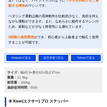
造）ではなく、バイクマシンのように
ペダルを回転させて運
動する構造
のマシンです。
ペダリング運動は膝の屈伸動作が比較的少なく、負担を抑え
ながら運動ができます。また、なめらかに動作するマシンの
ため、振動などが少なく静音性にも優れています。
8段階の負荷調節
ができ、初心者から上級者まで幅広く使用
することが可能です。
Amazonで見る
楽天市場で見る
Yahoo!で見る
サイズ
：幅42.5×奥行62×高さ27cm
重量
：11.9kg
耐荷重
：100kg
連続使用時間
：60分
④ Xiser(エクサー) プロ ステッパー