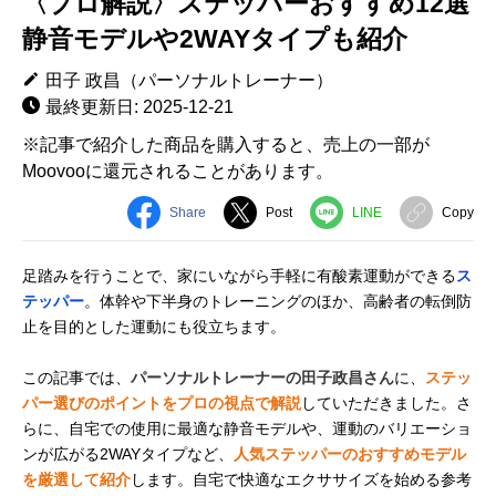
〈プロ解説〉ステッパーおすすめ12選
静音モデルや2WAYタイプも紹介
田子 政昌（パーソナルトレーナー）
最終更新日: 2025-12-21
※記事で紹介した商品を購入すると、売上の一部が
Moovooに還元されることがあります。
Share
Post
LINE
Copy
足踏みを行うことで、家にいながら手軽に有酸素運動ができる
ス
テッパー
。体幹や下半身のトレーニングのほか、高齢者の転倒防
止を目的とした運動にも役立ちます。
この記事では、
パーソナルトレーナーの田子政昌さん
に、
ステッ
パー選びのポイントをプロの視点で解説
していただきました。さ
らに、自宅での使用に最適な静音モデルや、運動のバリエーショ
ンが広がる2WAYタイプなど、
人気ステッパーのおすすめモデル
を厳選して紹介
します。自宅で快適なエクササイズを始める参考