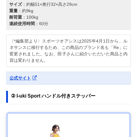
サイズ
：約幅51×奥行32×高さ29cm
重量
：約9kg
耐荷重
：100kg
連続使用時間
：60分
〈*編集部より〉スポーツオアシスは2025年4月1日から、ル
ネサンスに移行するため、この商品のブランド名も「Re」に
変更されました。なお、田子さんに紹介いただいた商品と内
容は変わりません。
公式サイト
② I-uki Sport ハンドル付きステッパー