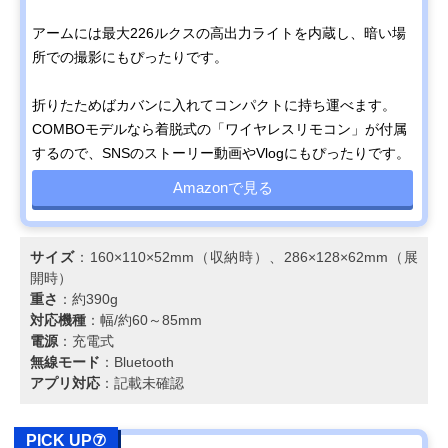
アームには最大226ルクスの高出力ライトを内蔵し、暗い場
所での撮影にもぴったりです。
折りたためばカバンに入れてコンパクトに持ち運べます。
COMBOモデルなら着脱式の「ワイヤレスリモコン」が付属
するので、SNSのストーリー動画やVlogにもぴったりです。
Amazonで見る
サイズ
：160×110×52mm（収納時）、286×128×62mm（展
開時）
重さ
：約390g
対応機種
：幅/約60～85mm
電源
：充電式
無線モード
：Bluetooth
アプリ対応
：記載未確認
PICK UP⑦