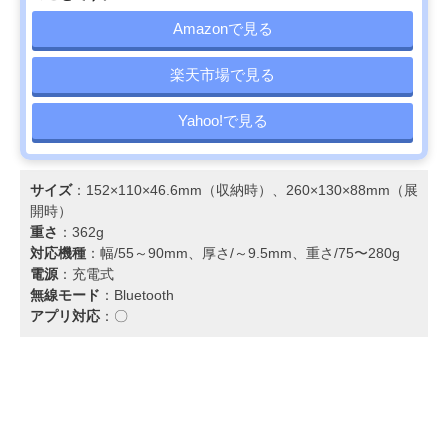
Amazonで見る
楽天市場で見る
Yahoo!で見る
サイズ
：152×110×46.6mm（収納時）、260×130×88mm（展
開時）
重さ
：362g
対応機種
：幅/55～90mm、厚さ/～9.5mm、重さ/75〜280g
電源
：充電式
無線モード
：Bluetooth
アプリ対応
：〇