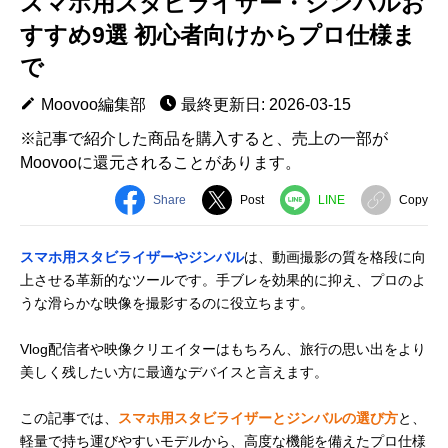
スマホ用スタビライザー・ジンバルお
すすめ9選 初心者向けからプロ仕様ま
で
Moovoo編集部
最終更新日: 2026-03-15
※記事で紹介した商品を購入すると、売上の一部が
Moovooに還元されることがあります。
Share
Post
LINE
Copy
スマホ用スタビライザーやジンバル
は、動画撮影の質を格段に向
上させる革新的なツールです。手ブレを効果的に抑え、プロのよ
うな滑らかな映像を撮影するのに役立ちます。
Vlog配信者や映像クリエイターはもちろん、旅行の思い出をより
美しく残したい方に最適なデバイスと言えます。
この記事では、
スマホ用スタビライザーとジンバルの選び方
と、
軽量で持ち運びやすいモデルから、高度な機能を備えたプロ仕様