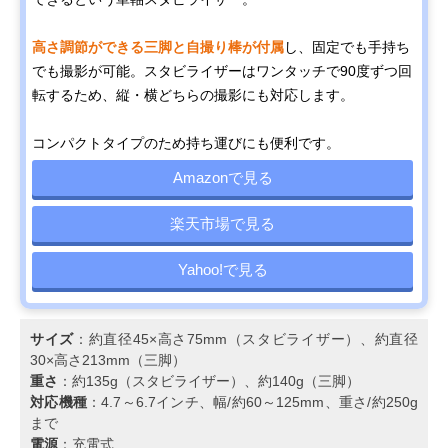
高さ調節ができる三脚と自撮り棒が付属
し、固定でも手持ち
でも撮影が可能。スタビライザーはワンタッチで90度ずつ回
転するため、縦・横どちらの撮影にも対応します。
コンパクトタイプのため持ち運びにも便利です。
Amazonで見る
楽天市場で見る
Yahoo!で見る
サイズ
：約直径45×高さ75mm（スタビライザー）、約直径
30×高さ213mm（三脚）
重さ
：約135g（スタビライザー）、約140g（三脚）
対応機種
：4.7～6.7インチ、幅/約60～125mm、重さ/約250g
まで
電源
：充電式