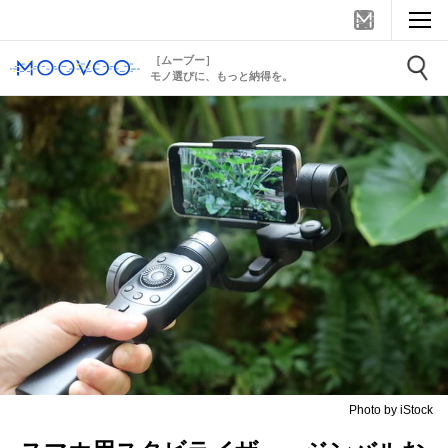
［ムーブー］
モノ選びに、もっと納得を。
Photo by iStock