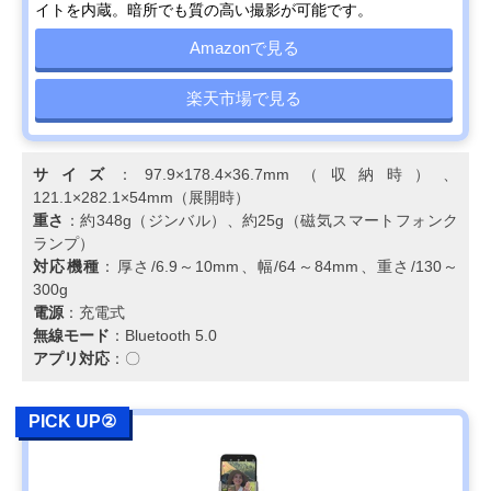
イトを内蔵。暗所でも質の高い撮影が可能です。
Amazonで見る
楽天市場で見る
サイズ
：97.9×178.4×36.7mm（収納時）、
121.1×282.1×54mm（展開時）
重さ
：約348g（ジンバル）、約25g（磁気スマートフォンク
ランプ）
対応機種
：厚さ/6.9～10mm、幅/64～84mm、重さ/130～
300g
電源
：充電式
無線モード
：Bluetooth 5.0
アプリ対応
：〇
PICK UP②