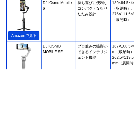
DJI Osmo Mobile
持ち運びに便利な
189×84.5×44m
6
コンパクトな折り
（収納時）、
たたみ設計
276×111.5×99
（展開時）
Amazonで見る
DJI OSMO
プロ並みの撮影が
167×108.5×46.
MOBILE SE
できるインテリジ
m（収納時）、
ェント機能
262.5×119.5×1
mm（展開時）
Amazonで見る
パワービジョン
ワイヤレス充電器
141.5×58.4×27.
(Powervision)
としても使える3
mm（収納時）
PowerVision S1
軸ジンバル
258.5×58.4×59.
エクスプローラ版
mm（展開時）
Amazonで見る
INBES BULENU
不意のバッテリー
152×110×46.6
スマートグリップ
切れでもすばやく
（収納時）、