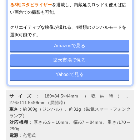
る3軸スタビライザー
を搭載し、内蔵延長ロッドを使えば広
い画角での撮影も可能。
クリエイティブな映像が撮れる、4種類のジンバルモードを
選択可能です。
Amazonで見る
楽天市場で見る
Yahoo!で見る
サイズ
：189×84.5×44mm（収納時）、
276×111.5×99mm（展開時）
重さ
：約309g（ジンバル）、約31g（磁気スマートフォンク
ランプ）
対応機種
：厚さ/6.9～10mm、幅/67～84mm、重さ/170～
290g
電源
：充電式