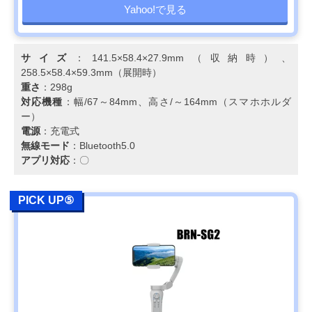
Yahoo!で見る
サイズ
：141.5×58.4×27.9mm（収納時）、
258.5×58.4×59.3mm（展開時）
重さ
：298g
対応機種
：幅/67～84mm、高さ/～164mm（スマホホルダ
ー）
電源
：充電式
無線モード
：Bluetooth5.0
アプリ対応
：〇
PICK UP⑤