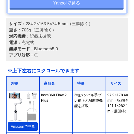
Yahoo!で見る
サイズ
：284.2×163.5×74.5mm（三脚除く）
重さ
：705g（三脚除く）
対応機種
：記載未確認
電源
：充電式
無線モード
：Bluetooth5.0
アプリ対応
：〇
※上下左右にスクロールできます
外観
商品名
特長
サイズ
Insta360 Flow 2
3軸ジンバル手ブ
97.9×178.4×36.
Plus
レ補正とAI追跡機
mm（収納時）
能を搭載
121.1×282.1×5
m（展開時）
Amazonで見る