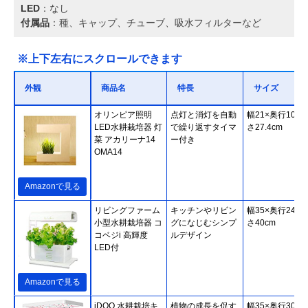
LED
：なし
付属品
：種、キャップ、チューブ、吸水フィルターなど
※上下左右にスクロールできます
外観
商品名
特長
サイズ
オリンピア照明
点灯と消灯を自動
幅21×奥行10×
LED水耕栽培器 灯
で繰り返すタイマ
さ27.4cm
菜 アカリーナ14
ー付き
OMA14
Amazonで見る
リビングファーム
キッチンやリビン
幅35×奥行24×
小型水耕栽培器 コ
グになじむシンプ
さ40cm
コベジi 高輝度
ルデザイン
LED付
Amazonで見る
iDOO 水耕栽培キ
植物の成長を促す
幅35×奥行30.7