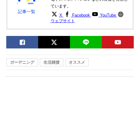
ています。
記事一覧
協和ハイポニカ ホ
コスパに優れた液
直径37×高さ20
楽天市場で見る
X
Facebook
YouTube
ームハイポニカぷ
体肥料循環システ
ウェブサイト
くぷくⅡ 040614
ムを採用
協和ハイポニカ ホ
トマトのフォルム
直径46.7×高さ
Amazonで見る
ームハイポニカ
がかわいい野菜専
30cm
601 果菜ちゃん
用キット
040601
聖新陶芸 育てるグ
オシャレで育てや
直径6.9×高さ
Amazonで見る
ガーデニング
生活雑貨
オススメ
リーンペット
すいペットボトル
14.5cm
型容器
ソロモン商事
おなじみのキャラ
幅3.1×長さ3.1×
Amazonで見る
BT21 グリーント
クターがかわいい
さ7.5cm
イ 栽培キット
栽培セット