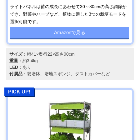
ライトパネルは苗の成長にあわせて30～80cmの高さ調節が
でき、野菜やハーブなど、植物に適した3つの栽培モードを
選択可能です。
Amazonで見る
サイズ
：幅41×奥行22×高さ90cm
重量
：約3.4kg
LED
：あり
付属品
：栽培鉢、培地スポンジ、ダストカバーなど
PICK UP!