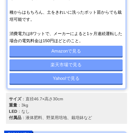
種からはもちろん、土をきれいに洗ったポット苗からでも栽
培可能です。
消費電力は8ワットで、メーカーによると1ヶ月連続運転した
場合の電気料金は150円ほどとのこと。
Amazonで見る
楽天市場で見る
Yahoo!で見る
サイズ
：直径46.7×高さ30cm
重量
：3kg
LED
：なし
付属品
：液体肥料、野菜用培地、栽培鉢など