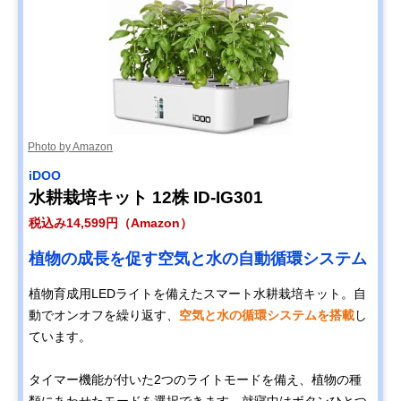
Photo by Amazon
iDOO
水耕栽培キット 12株 ID-IG301
税込み14,599円（Amazon）
植物の成長を促す空気と水の自動循環システム
植物育成用LEDライトを備えたスマート水耕栽培キット。自
動でオンオフを繰り返す、
空気と水の循環システムを搭載
し
ています。
タイマー機能が付いた2つのライトモードを備え、植物の種
類にあわせたモードを選択できます。就寝中はボタンひとつ