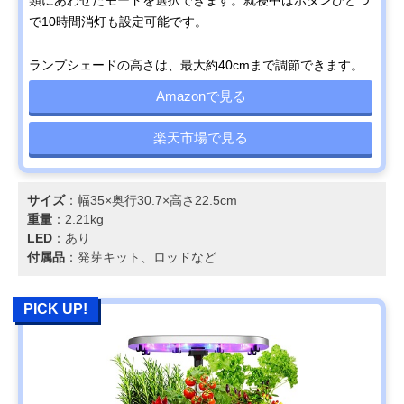
で10時間消灯も設定可能です。
ランプシェードの高さは、最大約40cmまで調節できます。
Amazonで見る
楽天市場で見る
サイズ
：幅35×奥行30.7×高さ22.5cm
重量
：2.21kg
LED
：あり
付属品
：発芽キット、ロッドなど
PICK UP!