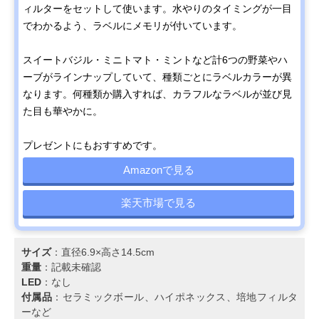
ィルターをセットして使います。水やりのタイミングが一目
でわかるよう、ラベルにメモリが付いています。
スイートバジル・ミニトマト・ミントなど計6つの野菜やハ
ーブがラインナップしていて、種類ごとにラベルカラーが異
なります。何種類か購入すれば、カラフルなラベルが並び見
た目も華やかに。
プレゼントにもおすすめです。
Amazonで見る
楽天市場で見る
サイズ
：直径6.9×高さ14.5cm
重量
：記載未確認
LED
：なし
付属品
：セラミックボール、ハイポネックス、培地フィルタ
ーなど