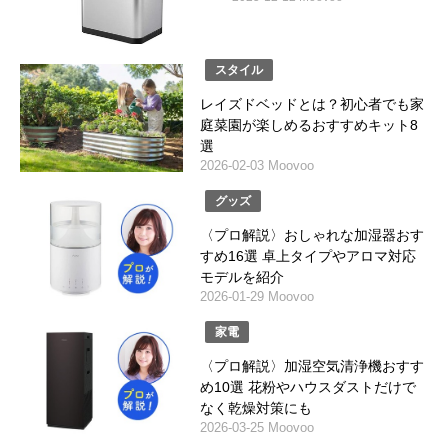
スタイル
レイズドベッドとは？初心者でも家
庭菜園が楽しめるおすすめキット8
選
2026-02-03 Moovoo
グッズ
〈プロ解説〉おしゃれな加湿器おす
すめ16選 卓上タイプやアロマ対応
モデルを紹介
2026-01-29 Moovoo
家電
〈プロ解説〉加湿空気清浄機おすす
め10選 花粉やハウスダストだけで
なく乾燥対策にも
2026-03-25 Moovoo