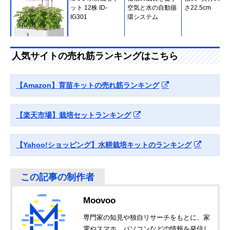
ット 12株 ID-
空気と水の自動循
さ22.5cm
IG301
環システム
Amazonで見る
人気サイトの売れ筋ランキングはこちら
JustSmart 水耕栽
3.5インチ液晶デ
幅41×奥行22×
培キット GS1 Lite
ィスプレイでわか
さ90cm
【Amazon】育苗キットの売れ筋ランキング
りやすい
【楽天市場】栽培セットランキング
Amazonで見る
リビングファーム
3～4人家族向きの
幅79.5×奥行34.
【Yahoo!ショッピング】水耕栽培キットのランキング
大型水耕栽培器
大型サイズ
高さ122cm
RHW600-4
Amazonで見る
Moovoo
BOTANIUM ボタ
インテリアに映え
直径13.6×高さ
Amazonで見る
ニアム スマート水
るスタイリッシュ
25cm
専門家の知見や独自リサーチをもとに、家
耕栽培プランター
なデザイン
電やスマホ、パソコンなどの情報を発信し