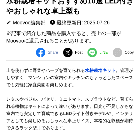
水耕栽培キットおすすめ10選 LED付き
やおしゃれな卓上型も
Moovoo編集部
最終更新日: 2025-07-26
※記事で紹介した商品を購入すると、売上の一部が
Moovooに還元されることがあります。
Share
Post
LINE
Copy
土を使わずに野菜やハーブを育てられる
水耕栽培キット
。管理が
しやすく、マンションの室内やキッチンのちょっとしたスペース
でも気軽に家庭菜園を楽しめます。
レタスやバジル、パセリ、ミニトマト、スプラウトなど、
育てら
れる植物
はキットによって違いがあります。日光が不足しがちな
室内でも安定して育成できる
LEDライト付きモデル
や、インテリ
アとしても楽しめるおしゃれな卓上サイズ、本格的な収穫が期待
できるラック型まであります。