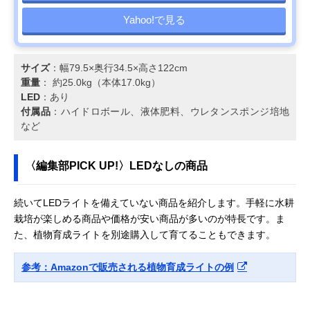
Yahoo!で見る
サイズ
：幅79.5×奥行34.5×高さ122cm
重量
： 約25.0kg（本体17.0kg）
LED
：あり
付属品
：ハイドロボール、液体肥料、ウレタンスポンジ培地
など
〈編集部PICK UP!〉LEDなしの商品
続いてLEDライトを備えていない商品を紹介します。手軽に水耕
栽培が楽しめる商品や価格が安い商品が多いのが特長です。ま
た、植物育成ライトを別途購入して育てることもできます。
参考：Amazonで販売される植物育成ライトの例