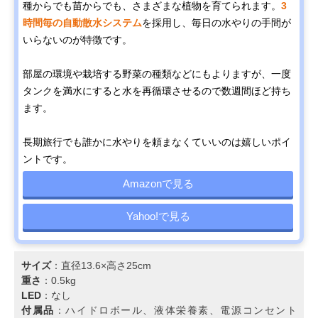
種からでも苗からでも、さまざまな植物を育てられます。
3
時間毎の自動散水システム
を採用し、毎日の水やりの手間が
いらないのが特徴です。
部屋の環境や栽培する野菜の種類などにもよりますが、一度
タンクを満水にすると水を再循環させるので数週間ほど持ち
ます。
長期旅行でも誰かに水やりを頼まなくていいのは嬉しいポイ
ントです。
Amazonで見る
Yahoo!で見る
サイズ
：直径13.6×高さ25cm
重さ
：0.5kg
LED
：なし
付属品
：ハイドロボール、液体栄養素、電源コンセント