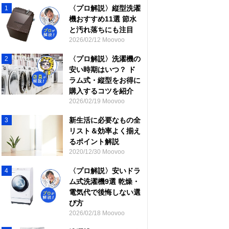
〈プロ解説〉縦型洗濯
1
機おすすめ11選 節水
と汚れ落ちにも注目
2026/02/12 Moovoo
〈プロ解説〉洗濯機の
2
安い時期はいつ？ ド
ラム式・縦型をお得に
購入するコツを紹介
2026/02/19 Moovoo
新生活に必要なもの全
3
リスト＆効率よく揃え
るポイント解説
2020/12/30 Moovoo
〈プロ解説〉安いドラ
4
ム式洗濯機9選 乾燥・
電気代で後悔しない選
び方
2026/02/18 Moovoo