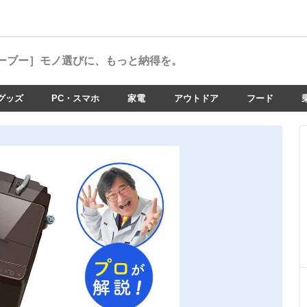
ーブー］
モノ選びに、もっと納得を。
グッズ
PC・スマホ
家電
アウトドア
フード