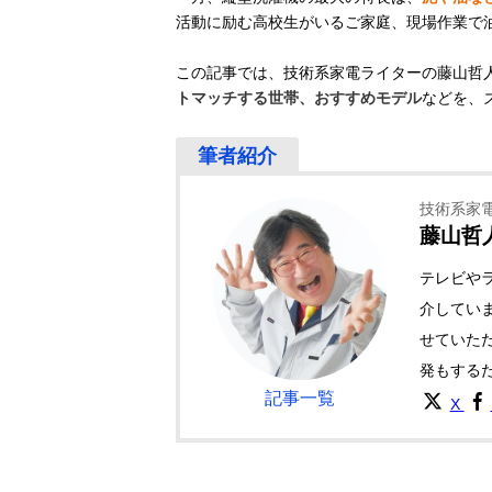
活動に励む高校生がいるご家庭、現場作業で
この記事では、技術系家電ライターの藤山哲
トマッチする世帯、おすすめモデル
などを、
技術系家
藤山哲
テレビや
介してい
せていた
発もする
記事一覧
X