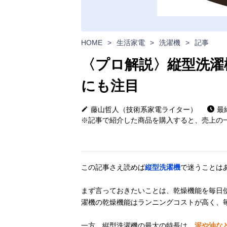
HOME
>
生活家電
>
洗濯機
>
記事
〈プロ解説〉縦型洗濯
にも注目
藤山哲人（技術系家電ライター）
最終
※記事で紹介した商品を購入すると、売上の一
この記事さえ読めば
縦型洗濯機
で迷うことは
まず言っておきたいことは、乾燥機能を毎日
濯機の乾燥機能はランニングコストが高く、
一方、縦型洗濯機の最大の特長は、
泥や油な