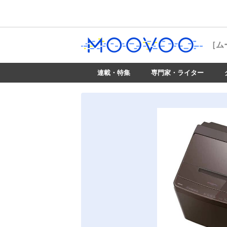
［ム
連載・特集
専門家・ライター