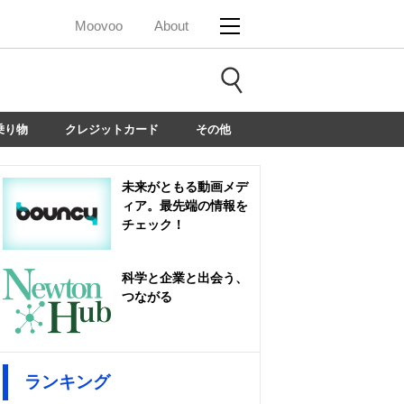
Moovoo
About
乗り物
クレジットカード
その他
未来がともる動画メデ
ィア。最先端の情報を
チェック！
科学と企業と出会う、
つながる
ランキング