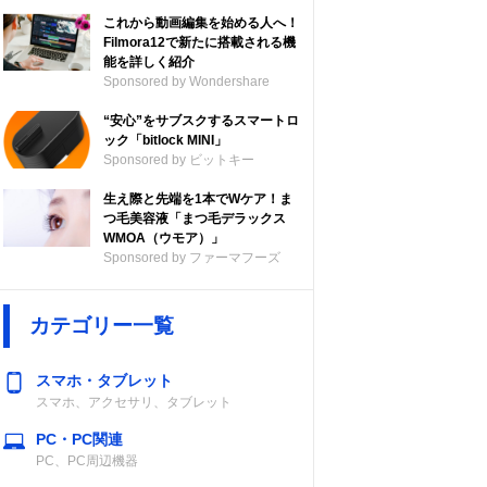
これから動画編集を始める人へ！
Filmora12で新たに搭載される機
能を詳しく紹介
Sponsored by Wondershare
“安心”をサブスクするスマートロ
ック「bitlock MINI」
Sponsored by ビットキー
生え際と先端を1本でWケア！ま
つ毛美容液「まつ毛デラックス
WMOA（ウモア）」
Sponsored by ファーマフーズ
カテゴリー一覧
スマホ・タブレット
スマホ、アクセサリ、タブレット
PC・PC関連
PC、PC周辺機器