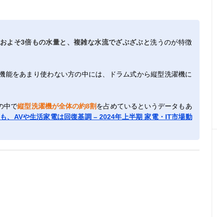
およそ3倍もの水量と、複雑な水流でざぶざぶと
洗うのが特徴
機能をあまり使わない方の中には、ドラム式から縦型洗濯機に
の中で
縦型洗濯機が全体の約8割
を占めているというデータもあ
も、AVや生活家電は回復基調 – 2024年上半期 家電・IT市場動