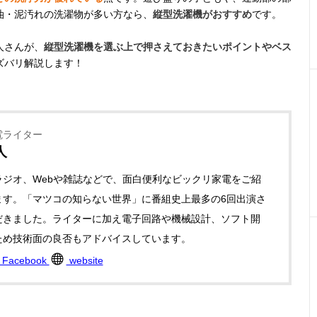
油・泥汚れの洗濯物が多い方なら、
縦型洗濯機がおすすめ
です。
人さんが、
縦型洗濯機を選ぶ上で押さえておきたいポイントやベス
ズバリ解説します！
電ライター
人
ラジオ、Webや雑誌などで、面白便利なビックリ家電をご紹
ます。「マツコの知らない世界」に番組史上最多の6回出演さ
だきました。ライターに加え電子回路や機械設計、ソフト開
ため技術面の良否もアドバイスしています。
Facebook
website