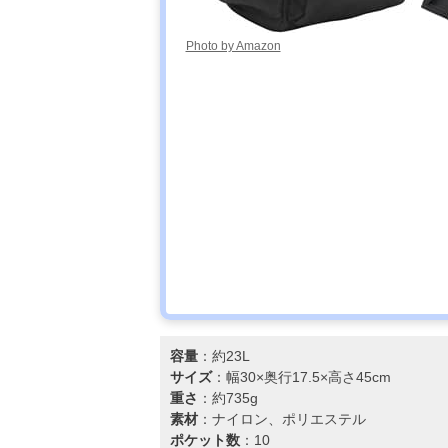
Photo by Amazon
容量
：約23L
サイズ
：幅30×奥行17.5×高さ45cm
重さ
：約735g
素材
：ナイロン、ポリエステル
ポケット数
：10