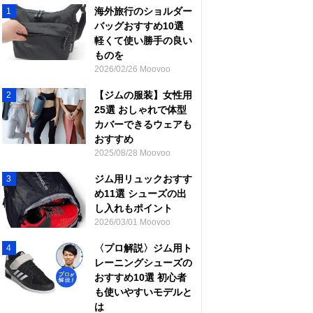
海外旅行のショルダー
1
バッグおすすめ10選
軽くて使い勝手の良い
ものを
2026/02/26 Moovoo
【ジムの服装】女性用
2
25選 おしゃれで体型
カバーできるウェアも
おすすめ
2025/08/28 Moovoo
ジム用リュックおすす
3
め11選 シューズの出
し入れもポイント
2026/03/01 Moovoo
〈プロ解説〉ジム用ト
4
レーニングシューズの
おすすめ10選 初心者
も使いやすいモデルと
は