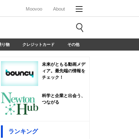
Moovoo
About
乗り物
クレジットカード
その他
未来がともる動画メデ
ィア。最先端の情報を
チェック！
科学と企業と出会う、
つながる
ランキング