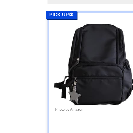
PICK UP②
Photo by Amazon