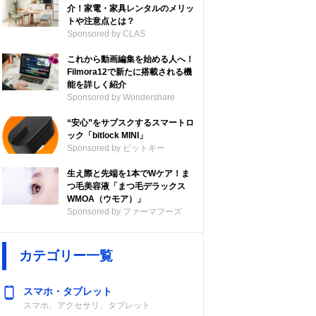
介！家電・家具レンタルのメリッ
トや注意点とは？
Sponsored by CLAS
これから動画編集を始める人へ！
Filmora12で新たに搭載される機
能を詳しく紹介
Sponsored by Wondershare
“安心”をサブスクするスマートロ
ック「bitlock MINI」
Sponsored by ビットキー
生え際と先端を1本でWケア！ま
つ毛美容液「まつ毛デラックス
WMOA（ウモア）」
Sponsored by ファーマフーズ
カテゴリー一覧
スマホ・タブレット
スマホ、アクセサリ、タブレット