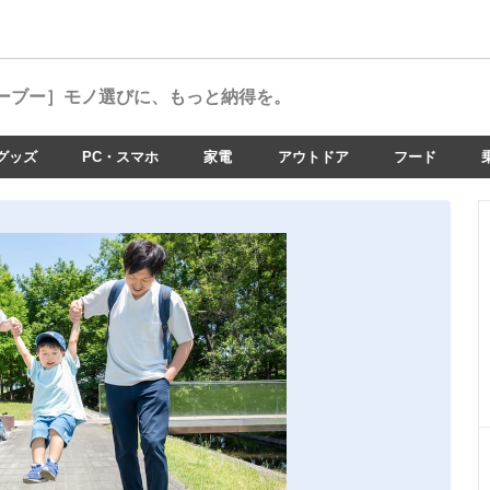
ーブー］
モノ選びに、もっと納得を。
グッズ
PC・スマホ
家電
アウトドア
フード