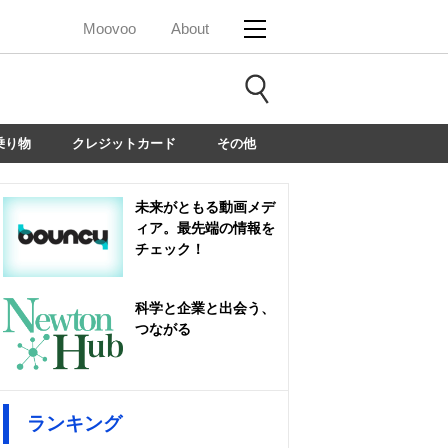
Moovoo
About
乗り物
クレジットカード
その他
未来がともる動画メデ
ィア。最先端の情報を
チェック！
科学と企業と出会う、
つながる
ランキング