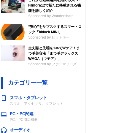
これから動画編集を始める人へ！
Filmora12で新たに搭載される機
能を詳しく紹介
Sponsored by Wondershare
“安心”をサブスクするスマートロ
ック「bitlock MINI」
Sponsored by ビットキー
生え際と先端を1本でWケア！ま
つ毛美容液「まつ毛デラックス
WMOA（ウモア）」
Sponsored by ファーマフーズ
カテゴリー一覧
スマホ・タブレット
スマホ、アクセサリ、タブレット
PC・PC関連
PC、PC周辺機器
オーディオ