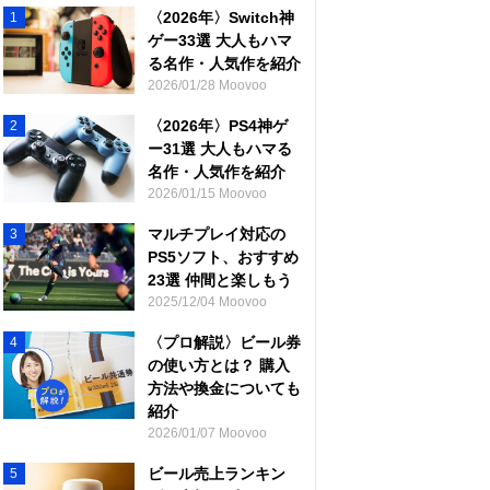
〈2026年〉Switch神
1
ゲー33選 大人もハマ
る名作・人気作を紹介
2026/01/28 Moovoo
〈2026年〉PS4神ゲ
2
ー31選 大人もハマる
名作・人気作を紹介
2026/01/15 Moovoo
マルチプレイ対応の
3
PS5ソフト、おすすめ
23選 仲間と楽しもう
2025/12/04 Moovoo
〈プロ解説〉ビール券
4
の使い方とは？ 購入
方法や換金についても
紹介
2026/01/07 Moovoo
ビール売上ランキン
5