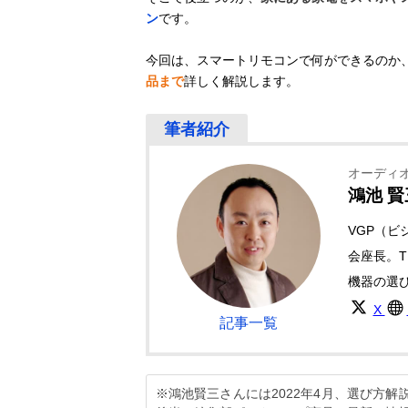
ン
です。
今回は、スマートリモコンで何ができるのか
品まで
詳しく解説します。
オーディ
鴻池 賢
VGP（
会座長。T
機器の選
X
記事一覧
※鴻池賢三さんには2022年4月、選び方