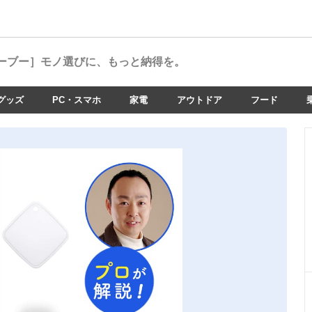
ーブー］
モノ選びに、もっと納得を。
グッズ
PC・スマホ
家電
アウトドア
フード