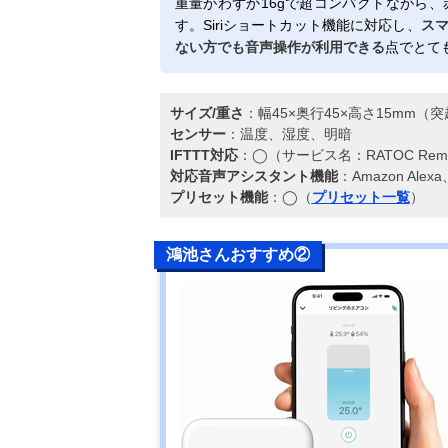
重量がわずか16gで超コンパクトながら、
す。Siriショートカット機能に対応し、
ス
ない方でも音声操作が利用できる
点でとて
サイズ/重さ
：幅45×奥行45×高さ15mm（突起
センサー
：温度、湿度、明暗
IFTTT対応
：◯（サービス名：RATOC Rem
対応音声アシスタント機能
：Amazon Ale
プリセット機能
：◯（
プリセット一覧
）
鴻池さんおすすめ②