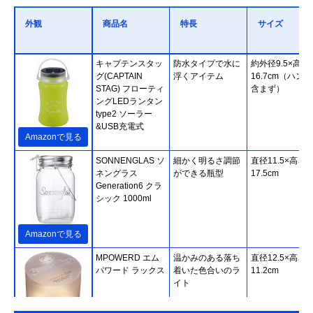
外観
商品名
特長
サイズ
キャプテンスタッ
防水タイプで水に
約外径9.5×高さ
グ(CAPTAIN
浮くアイテム
16.7cm（ハン
STAG) フローティ
含まず）
ングLEDランタン
type2 ソーラー
&USB充電式
Amazonで見る
SONNENGLAS ソ
細かく明るさ調節
直径11.5×高さ
ネングラス
ができる瓶型
17.5cm
Generation6 クラ
シック 1000ml
Amazonで見る
‎MPOWERD エム
温かみのある落ち
直径12.5×高さ
パワード ラックス
着いた色合いのラ
11.2cm
イト