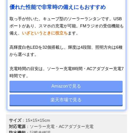
優れた性能で非常時の備えにもおすすめ
取っ手が付いた、キューブ型のソーラーランタンです。USB
ポートがあり、スマホの充電が可能。FMラジオの受信機能も
備え、
いざというときに役立ち
ます。
高輝度白色LEDを32個搭載し、輝度は4段階、照明方向は6種
から選べます。
充電時間の目安は、ソーラー充電8時間・ACアダプター充電7
時間です。
Amazonで見る
楽天市場で見る
サイズ
：15×15×15cm
対応電源
：‎ソーラー充電‎・ACアダプター充電
防水機能
：記載未確認