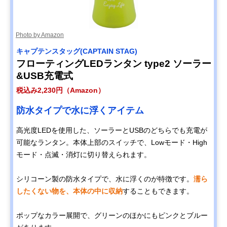
灯 led-lantan-63
LuminAID ルミン
空気を入れて膨ら
12×12×12cm
楽天市場で見る
Photo by Amazon
エイド パックライ
ませて使うアイテ
トスペクトラ
ム
キャプテンスタッグ(CAPTAIN STAG)
キャリー・ザ・サ
コンパクトにたた
11×11×11cm
Amazonで見る
フローティングLEDランタン type2 ソーラー
ン(CARRY THE
める四角いデザイ
&USB充電式
SUN) Cool Bright
ン
Medium
税込み2,230円（Amazon）
富士通 LEDソーラ
優れた性能で非常
15×15×15cm
Amazonで見る
防水タイプで水に浮くアイテム
ーランタン Solar
時の備えにもおす
Cubic A-1
すめ
BSCESSC0101
高光度LEDを使用した、ソーラーとUSBのどちらでも充電が
可能なランタン。本体上部のスイッチで、Lowモード・High
モード・点滅・消灯に切り替えられます。
シリコーン製の防水タイプで、水に浮くのが特徴です。
濡ら
したくない物を、本体の中に収納
することもできます。
ポップなカラー展開で、グリーンのほかにもピンクとブルー