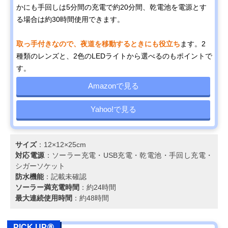
かにも手回しは5分間の充電で約20分間、乾電池を電源とす
る場合は約30時間使用できます。
取っ手付きなので、夜道を移動するときにも役立ち
ます。2
種類のレンズと、2色のLEDライトから選べるのもポイントで
す。
Amazonで見る
Yahoo!で見る
サイズ
：12×12×25cm
対応電源
：ソーラー充電・USB充電・乾電池・手回し充電・
シガーソケット
防水機能
：記載未確認
ソーラー満充電時間
：約24時間
最大連続使用時間
：約48時間
PICK UP⑧