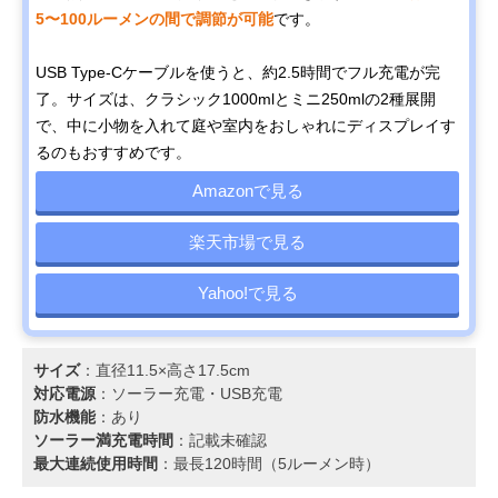
5〜100ルーメンの間で調節が可能
です。
USB Type-Cケーブルを使うと、約2.5時間でフル充電が完
了。サイズは、クラシック1000mlとミニ250mlの2種展開
で、中に小物を入れて庭や室内をおしゃれにディスプレイす
るのもおすすめです。
Amazonで見る
楽天市場で見る
Yahoo!で見る
サイズ
：直径11.5×高さ17.5cm
対応電源
：ソーラー充電‎・USB充電
防水機能
：あり
ソーラー満充電時間
：記載未確認
最大連続使用時間
：最長120時間（5ルーメン時）