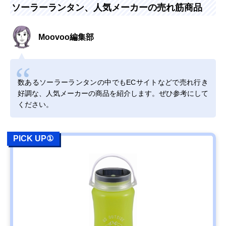
ソーラーランタン、人気メーカーの売れ筋商品
Amazonで見る
ヤザワ USB充電も
アウトドアにぴっ
約幅8.6×奥行8.6
Moovoo編集部
できるソーラーラ
たりのソーラーラ
高さ12cm
ンタン LA9S01BK
ンタン
数あるソーラーランタンの中でもECサイトなどで売れ行き
Amazonで見る
好調な、人気メーカーの商品を紹介します。ぜひ参考にして
‎GOODGOODS 充
無段階調光＆最大
φ10.3×高さ
ください。
電式LEDランタン
120時間の連続使
14.7cm
DS-60S
用
PICK UP①
Amazonで見る
DOD(ディーオー
好みや気分に合わ
約直径8.5×高さ
Amazonで見る
ディー) LEDソー
せてカラー・モー
11cm
ラーポップアップ
ドをチェンジ
ランタン L1-427
DABADA(ダバダ)
5種類の方法で充
12×12×25cm
Amazonで見る
LED ランタン 63
電できる商品