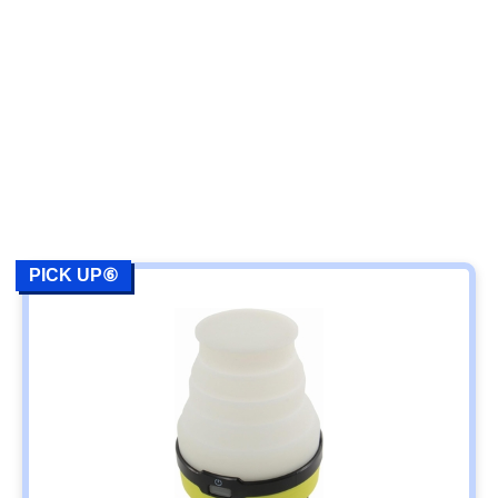
PICK UP⑥