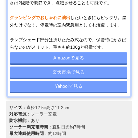
さは2段階で調節でき、点滅させることも可能です。
グランピングでおしゃれに演出
したいときにもピッタリ。屋
外だけでなく、停電時の室内緊急用としても活躍します。
ランプシェード部分は折りたたみ式なので、保管時にかさば
らないのがメリット。重さも約100gと軽量です。
Amazonで見る
楽天市場で見る
Yahoo!で見る
サイズ
：直径12.5×高さ11.2cm
対応電源
：ソーラー充電
防水機能
：あり
ソーラー満充電時間
：直射日光約7時間
最大連続使用時間
：約12時間