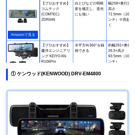
【プロおすすめ】
白とびなどの明暗
幅258×奥行22.1
コムテック
差を補正し、逆光
高さ
(COMTEC)
にも強い
72.5mm（10.6
ZDR048
ンチ）※突起部
く
Amazonで見る
【プロおすすめ】
水平方向360°を録
約幅291×奥行
慶洋エンジニアリ
画できる
26.5×高さ
ング KEIYO AN-
93.5mm（10.7
R106Pro
ンチ）
① ケンウッド(KENWOOD) DRV-EM4800
Amazonで見る