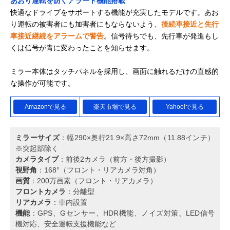
あおり運転を防ぐアラート機能搭載
快適なドライブをサポートする機能が充実したモデルです。あお
り運転の被害者にも加害者にもならないよう、
後続車接近と先行
車接近継続をアラームで警告
。信号待ちでも、先行車が発進もし
くは信号が青に変わったことを知らせます。
ミラー本体はタッチパネルを採用し、画面に触れるだけの直感的
な操作が可能です。
Amazonで見る
楽天市場で見る
Yahoo!で見る
ミラーサイズ
：幅290×奥行21.9×高さ72mm（11.88インチ）
※突起部除く
カメラタイプ
：前後2カメラ（前方・後方撮影）
視野角
：168°（フロント・リアカメラ対角）
画質
：200万画素（フロント・リアカメラ）
フロントカメラ
：分離型
リアカメラ
：車内設置
機能
：GPS、Gセンサー、HDR機能、ノイズ対策、LED信号
機対応、安全運転支援機能など