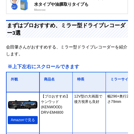
水タイプや油膜取りタイプも
Moovoo
まずはプロおすすめ、ミラー型ドライブレコーダ
ー3選
会田肇さんがおすすめする、ミラー型ドライブレコーダーを紹介
します。
※上下左右にスクロールできます
外観
商品名
特長
ミラーサイズ
【プロおすすめ】
12V型の大画面で
幅296×奥行27×
ケンウッド
後方視界も良好
さ79mm
(KENWOOD)
DRV-EM4800
Amazonで見る