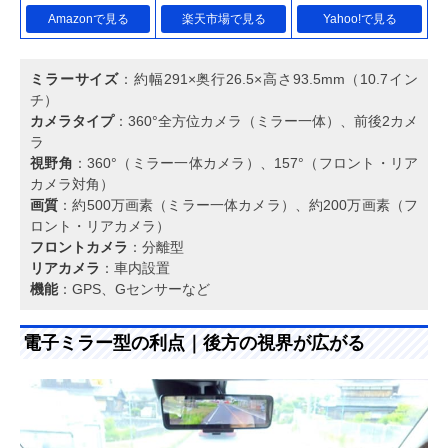
Amazonで見る
楽天市場で見る
Yahoo!で見る
ミラーサイズ
：約幅291×奥行26.5×高さ93.5mm（10.7イン
チ）
カメラタイプ
：360°全方位カメラ（ミラー一体）、前後2カメ
ラ
視野角
：360°（ミラー一体カメラ）、157°（フロント・リア
カメラ対角）
画質
：約500万画素（ミラー一体カメラ）、約200万画素（フ
ロント・リアカメラ）
フロントカメラ
：分離型
リアカメラ
：車内設置
機能
：GPS、Gセンサーなど
電子ミラー型の利点｜後方の視界が広がる