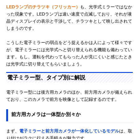
LEDランプのチラツキ（フリッカー）
も、光学式ミラーではなか
った現象です。LEDランプは速い速度で点滅しており、それが液
晶ディスプレイの表示と干渉して、チラツキとして映し出されて
しまうのです。
こうした電子ミラーの弱点をどう捉えるかは人によって様々です
が、電子ミラーには光学式へと切り替えられる機能も備わってい
ます。もし、運転を代わってもらった人が見にくいと感じたとき
は光学式に切り替えてもらいましょう。
電子ミラー型、タイプ別に解説
電子ミラー型には後方用カメラのほか、前方用カメラが備えられ
ており、このカメラで前方を映像として記録するのです。
前方用カメラは一体型か別々か
まず、
電子ミラーと前方用カメラが一体化しているモデル
は、取
り付けがラクに行える手軽さが魅力です。