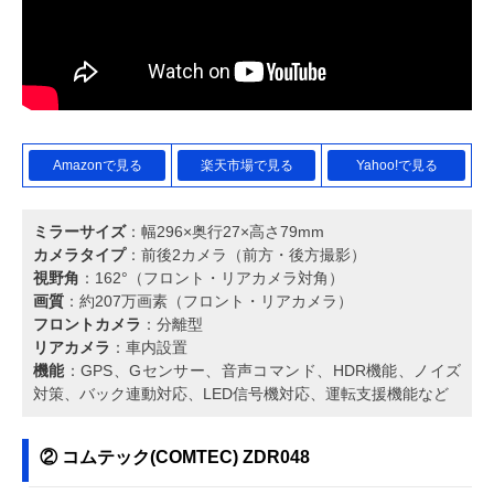
Amazonで見る
楽天市場で見る
Yahoo!で見る
ミラーサイズ
：幅296×奥行27×高さ79mm
カメラタイプ
：前後2カメラ（前方・後方撮影）
視野角
：162°（フロント・リアカメラ対角）
画質
：約207万画素（フロント・リアカメラ）
フロントカメラ
：分離型
リアカメラ
：車内設置
機能
：GPS、Gセンサー、音声コマンド、HDR機能、ノイズ
対策、バック連動対応、LED信号機対応、運転支援機能など
② コムテック(COMTEC) ZDR048