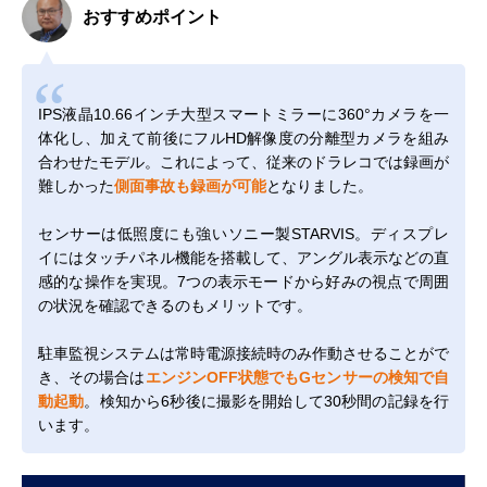
おすすめポイント
IPS液晶10.66インチ大型スマートミラーに360°カメラを一
体化し、加えて前後にフルHD解像度の分離型カメラを組み
合わせたモデル。これによって、従来のドラレコでは録画が
難しかった
側面事故も録画が可能
となりました。
センサーは低照度にも強いソニー製STARVIS。ディスプレ
イにはタッチパネル機能を搭載して、アングル表示などの直
感的な操作を実現。7つの表示モードから好みの視点で周囲
の状況を確認できるのもメリットです。
駐車監視システムは常時電源接続時のみ作動させることがで
き、その場合は
エンジンOFF状態でもGセンサーの検知で自
動起動
。検知から6秒後に撮影を開始して30秒間の記録を行
います。