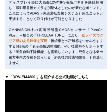
ディスプレイ部に大画面12V型IPS液晶パネルを継続採用
し、撮影用前後カメラを別筐体としたのが新たなポイント。
これによってADAS（先進運転支援システム）用ユニットと
干渉することなく取り付けが可能となりました。
OMNIVISION社の裏面照射型CMOSセンサー「PureCel
Plus」＋独自の「Hi-CLEAR TUNE」により、
低ノイズでク
リア感のある映像を実現
。後続車との距離感をつかみやすく
する6段階の「表示画角調整機能」や、後退時をサポートす
る「画角自動下降機能」を搭載しています。死角となる斜め
後方車両の存在を知らせる「斜め後方障害物警告」も見逃せ
ません。
▼「DRV-EM4800 」を紹介する公式動画がこちら