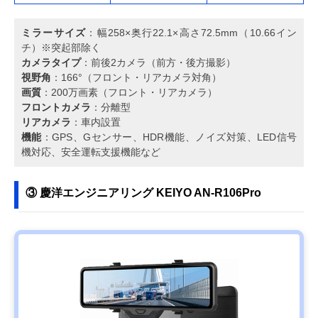
ミラーサイズ
：幅258×奥行22.1×高さ72.5mm（10.66イン
チ）※突起部除く
カメラタイプ
：前後2カメラ（前方・後方撮影）
視野角
：166°（フロント・リアカメラ対角）
画質
：200万画素（フロント・リアカメラ）
フロントカメラ
：分離型
リアカメラ
：車内設置
機能
：GPS、Gセンサー、HDR機能、ノイズ対策、LED信号
機対応、安全運転支援機能など
③ 慶洋エンジニアリング KEIYO AN-R106Pro