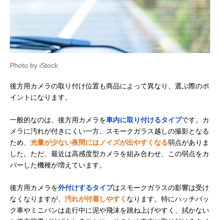
Photo by iStock
後方用カメラの取り付け位置も商品によって異なり、選ぶ際のポ
イントになります。
一般的なのは、後方用カメラを
車内に取り付けるタイプ
です。カ
メラに汚れが付きにくい一方、スモークガラス越しの撮影となる
ため、
光量が少ない夜間にはノイズが出やすくなる
弱点がありま
した。ただ、最近は高感度型カメラを組み合わせ、この弱点をカ
バーした機種が増えています。
後方用カメラを
外付けするタイプ
はスモークガラスの影響は受け
なくなりますが、
汚れが付着しやすく
なります。特にハッチバッ
ク車やミニバンは走行中に泥や飛沫を跳ね上げやすく、拭かない