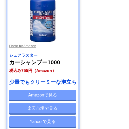
【プロおすすめ】
約2か月間、雨や
900ml
ペルシード ドロッ
汚れを弾く
プシャンプー（撥
水コーティングカ
ーシャンプー濃縮
タイプ） PCD-
Amazonで見る
100
Photo by Amazon
シュアラスター
カーシャンプー1000
税込み755円（Amazon）
少量でもクリーミーな泡立ち
Amazonで見る
楽天市場で見る
Yahoo!で見る