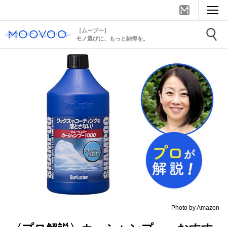
［ムーブー］
モノ選びに、もっと納得を。
Photo by Amazon