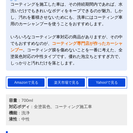
コーティングを施工した車は、その持続期間内であれば、水
洗いだけでもきれいなボディをキープできるのが魅力。しか
し、汚れを蓄積させないためにも、洗車にはコーティング車
用のカーシャンプーを使うことをおすすめします。
いろいろなコーティング車対応の商品がありますが、その中
でもおすすめなのが、
コーティング専門店が作ったカーシャ
ンプー
。コーティング膜を傷めないことを一番に考えた、全
塗装色対応の中性タイプです。優れた泡立ちとすすぎ力で、
しっかりと汚れだけを落とします。
Amazonで見る
楽天市場で見る
Yahoo!で見る
容量
：700ml
対応ボディ
：全塗装色、コーティング施工車
機能
：洗浄
液性
：中性