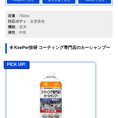
容量
：750ml
対応ボディ
：全塗装色
機能
：洗浄
液性
：中性
④ KeePer技研 コーティング専門店のカーシャンプー
PICK UP!