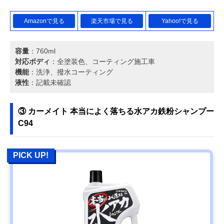
Amazonで見る
楽天市場で見る
Yahoo!で見る
容量
：760ml
対応ボディ
：全塗装色、コーティング施工車
機能
：洗浄、撥水コーティング
液性
：記載未確認
③ カーメイト 本当によく落ちる水アカ鉄粉シャンプー
C94
PICK UP!