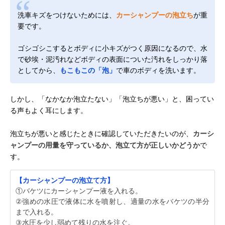
洗車キズをつけないためには、
カーシャンプーの泡立ち
が重
要です。
ゴシゴシこするとボディに小キズがつく原因になるので、水
で砂埃・泥汚れなどボディの表面についた汚れをしっかり落
としてから、
もこもこの「泡」
で車のボディを洗います。
しかし、「なかなか泡立たない」「泡立ちが悪い」と、困ってい
る声もよく耳にします。
泡立ちが悪いと感じたときに確認していただきたいのが、
カーシ
ャンプーの用量を守っているか、泡立て方が正しいかどうか
で
す。
【カーシャンプーの泡立て方】
①バケツにカーシャンプー液を入れる。
②強めの水圧で液体に水を噴射し、適量の水をバケツの半分
まで入れる。
③水圧を少し弱めて残りの水を注ぐ。