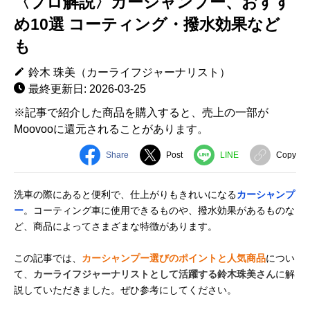
〈プロ解説〉カーシャンプー、おすす
め10選 コーティング・撥水効果など
も
鈴木 珠美（カーライフジャーナリスト）
最終更新日: 2026-03-25
※記事で紹介した商品を購入すると、売上の一部が
Moovooに還元されることがあります。
Share
Post
LINE
Copy
洗車の際にあると便利で、仕上がりもきれいになる
カーシャンプ
ー
。コーティング車に使用できるものや、撥水効果があるものな
ど、商品によってさまざまな特徴があります。
この記事では、
カーシャンプー選びのポイントと人気商品
につい
て、
カーライフジャーナリストとして活躍する鈴木珠美さん
に解
説していただきました。ぜひ参考にしてください。