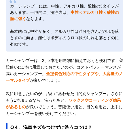
カーシャンプーには、中性、アルカリ性、酸性の3タイプが
あります。一般的に、洗浄力は、
中性＜アルカリ性＜酸性の
順に強く
なります。
基本的には中性が多く、アルカリ性は油分を含んだ汚れを落
とすのに向き、酸性はボディのウロコ状の汚れを落とすのに
有効です。
カーシャンプーは、2、3本を用途別に揃えておくと便利です。普
段使いに1本は用意しておきたいのが、コストパフォーマンスが
高いカーシャンプー。
全塗装色対応の中性タイプや、大容量のノ
ーマルタイプ
が良いでしょう。
次に用意したいのが、汚れにあわせた目的別シャンプー。さらに
もう1本加えるなら、洗ったあと、
ワックスやコーティング効果
があるもの
が良いでしょう。普段使い用と、目的別用と、上手に
カーシャンプーを使い分けてください。
Q４、洗車キズをつけずに洗うコツは？