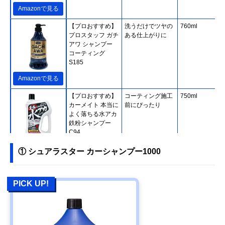
Amazonで見る
【プロおすすめ】
洗うだけでツヤの
760ml
プロスタッフ ガチ
ある仕上がりに
アワ シャンプー
コーティング
S185
Amazonで見る
【プロおすすめ】
コーティング施工
750ml
カーメイト 本当に
前にぴったり
よく落ちる水アカ
鉄粉シャンプー
C94
Amazonで見る
① シュアラスター カーシャンプー1000
【プロおすすめ】
優れた泡立ちとす
700ml
KeePer技研 コー
すぎ力
PICK UP!
ティング専門店の
カーシャンプー
Amazonで見る