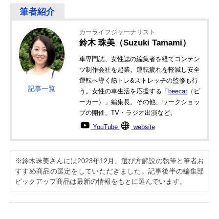
カーライフジャーナリスト
鈴木 珠美（Suzuki Tamami）
車専門誌、女性誌の編集者を経てコンテン
ツ制作会社を起業。運転疲れを軽減し安全
運転へ導く筋トレ&ストレッチの監修も行
記事一覧
う。女性の車生活を応援する「
beecar
（ビ
ーカー）」編集長。その他、ワークショッ
プの開催、TV・ラジオ出演など。
YouTube
website
※鈴木珠美さんには2023年12月、選び方解説の執筆と筆者お
すすめ商品の選定をしていただきました。記事後半の編集部
ピックアップ商品は最新の情報をもとに選んでいます。