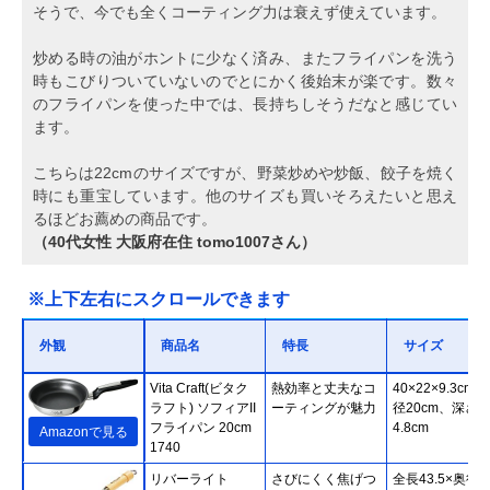
そうで、今でも全くコーティング力は衰えず使えています。
炒める時の油がホントに少なく済み、またフライパンを洗う
時もこびりついていないのでとにかく後始末が楽です。数々
のフライパンを使った中では、長持ちしそうだなと感じてい
ます。
こちらは22cmのサイズですが、野菜炒めや炒飯、餃子を焼く
時にも重宝しています。他のサイズも買いそろえたいと思え
るほどお薦めの商品です。
（40代女性 大阪府在住 tomo1007さん）
※上下左右にスクロールできます
外観
商品名
特長
サイズ
‎Vita Craft(ビタク
熱効率と丈夫なコ
40×22×9.3cm
ラフト) ソフィアII
ーティングが魅力
径20cm、深さ
フライパン 20cm
4.8cm
Amazonで見る
1740
リバーライト
さびにくく焦げつ
全長43.5×奥行2