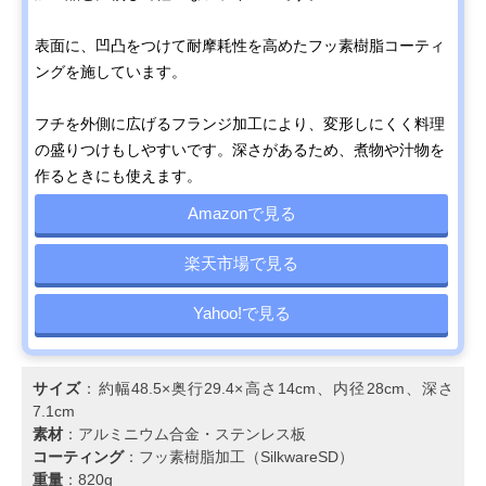
表面に、凹凸をつけて耐摩耗性を高めたフッ素樹脂コーティ
ングを施しています。
フチを外側に広げるフランジ加工により、変形しにくく料理
の盛りつけもしやすいです。深さがあるため、煮物や汁物を
作るときにも使えます。
Amazonで見る
楽天市場で見る
Yahoo!で見る
サイズ
：約幅48.5×奥行29.4×高さ14cm、内径28cm、深さ
7.1cm
素材
：アルミニウム合金・ステンレス板
コーティング
：フッ素樹脂加工（SilkwareSD）
重量
：820g