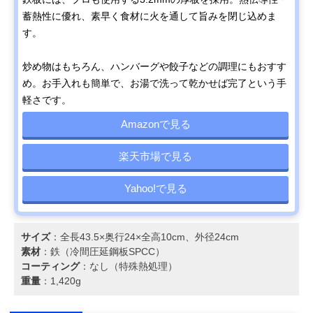
蓄熱性に優れ、素早く食材に火を通して旨みを閉じ込めま
す。
炒め物はもちろん、ハンバーグや餃子などの調理にもおすす
め。お手入れも簡単で、お湯で洗って乾かせば完了という手
軽さです。
Amazonで見る
楽天市場で見る
Yahoo!で見る
サイズ
：全長43.5×奥行24×全高10cm、外径24cm
素材
：鉄（冷間圧延鋼板SPCC）
コーティング
：なし（特殊熱処理）
重量
：1,420g