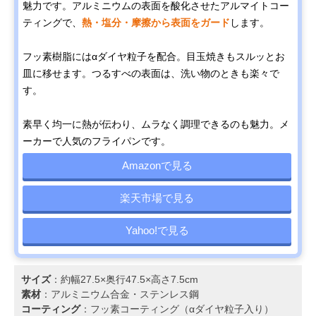
魅力です。アルミニウムの表面を酸化させたアルマイトコー
ティングで、
熱・塩分・摩擦から表面をガード
します。
フッ素樹脂にはαダイヤ粒子を配合。目玉焼きもスルッとお
皿に移せます。つるすべの表面は、洗い物のときも楽々で
す。
素早く均一に熱が伝わり、ムラなく調理できるのも魅力。メ
ーカーで人気のフライパンです。
Amazonで見る
楽天市場で見る
Yahoo!で見る
サイズ
：約幅27.5×奥行47.5×高さ7.5cm
素材
：アルミニウム合金・ステンレス鋼
コーティング
：フッ素コーティング（αダイヤ粒子入り）