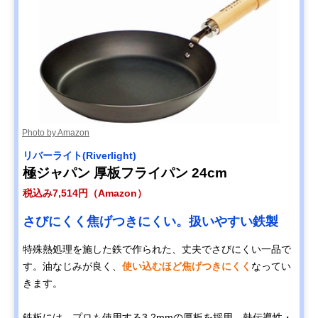
Photo by Amazon
リバーライト(Riverlight)
極ジャパン 厚板フライパン 24cm
税込み7,514円（Amazon）
さびにくく焦げつきにくい。扱いやすい鉄製
特殊熱処理を施した鉄で作られた、丈夫でさびにくい一品で
す。油なじみが良く、
使い込むほど焦げつきにくく
なってい
きます。
鉄板には、プロも使用する3.2mmの厚板を採用。熱伝導性・