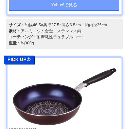
Yahoo!で見る
サイズ
：約幅46.5×奥行27.5×高さ6.5cm、約内径26cm
素材
：アルミニウム合金・ステンレス鋼
コーティング
：耐摩耗性デュラブルコート
重量
：約900g
PICK UP⑦