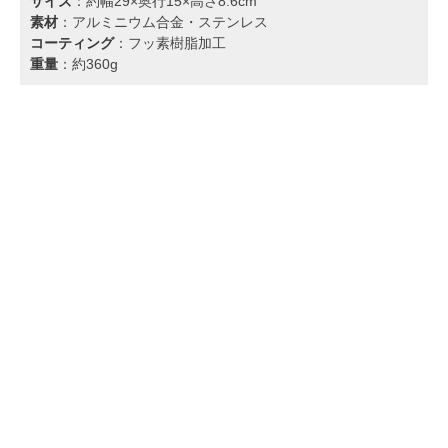
サイズ
：約幅29×奥行15×高さ8.6cm
素材
：アルミニウム合金・ステンレス
コーティング
：フッ素樹脂加工
重量
：約360g