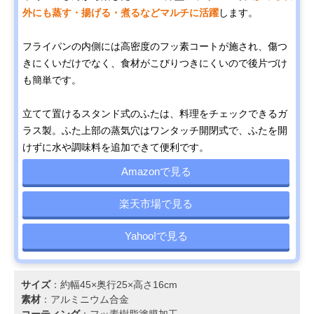
外にも蒸す・揚げる・煮るなどマルチに活躍
します。
フライパンの内側には高密度のフッ素コートが施され、傷つ
きにくいだけでなく、食材がこびりつきにくいので後片づけ
も簡単です。
立てて置けるスタンド式のふたは、料理をチェックできるガ
ラス製。ふた上部の蒸気穴はワンタッチ開閉式で、ふたを開
けずに水や調味料を追加できて便利です。
Amazonで見る
楽天市場で見る
Yahoo!で見る
サイズ
：約幅45×奥行25×高さ16cm
素材
：アルミニウム合金
コーティング
：フッ素樹脂塗膜加工