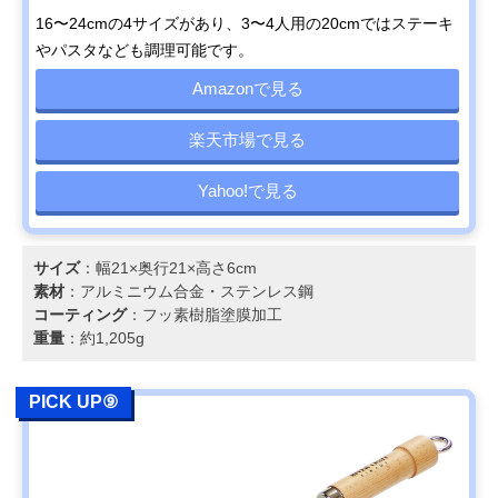
16〜24cmの4サイズがあり、3〜4人用の20cmではステーキ
やパスタなども調理可能です。
Amazonで見る
楽天市場で見る
Yahoo!で見る
サイズ
：幅21×奥行21×高さ6cm
素材
：アルミニウム合金・ステンレス鋼
コーティング
：フッ素樹脂塗膜加工
重量
：約1,205g
PICK UP⑨