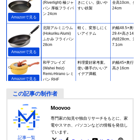
(Riverlight) 極ジャ
きにくい。扱いや
全高10cm、外
パン 厚板フライパ
すい鉄製
24cm
ン 24cm
Amazonで見る
北陸アルミニウム
軽く、変形しにく
約幅48.5×奥行
(Hokuriku Alumi)
いアイテム
29.4×高さ14cm
ふかみ フライパン
内径28cm、深
28cm
7.1cm
Amazonで見る
和平フレイズ
料理愛好家考案。
約幅45×奥行25
(Wahei freiz)
使い勝手のいいア
高さ16cm
Remi♪Hirano レミ
イデア満載
Amazonで見る
パン RHF
‎和平フレイズ
二層鋼を採用した
約幅29×奥行15
(Wahei freiz) Freiz
コンパクトアイテ
高さ8.6cm
ジャストパンNEO
ム
IH対応ミニフライ
Moovoo
パン14cm RB-
Amazonで見る
2307
専門家の知見や独自リサーチをもとに、家
電やスマホ、パソコンなどの情報を発信し
サーモス
ハンドルの握りや
約幅46.5×奥行
Amazonで見る
(THERMOS) デュ
ています。
すさがアップ＆耐
27.5×高さ6.5c
記事一覧
ラブルシリーズ フ
摩耗性3層コート
約内径26cm