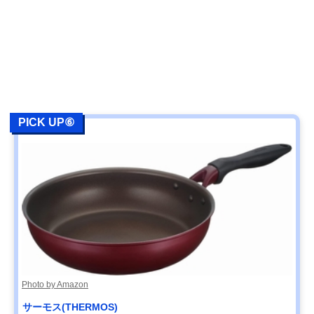
PICK UP⑥
Photo by Amazon
サーモス(THERMOS)