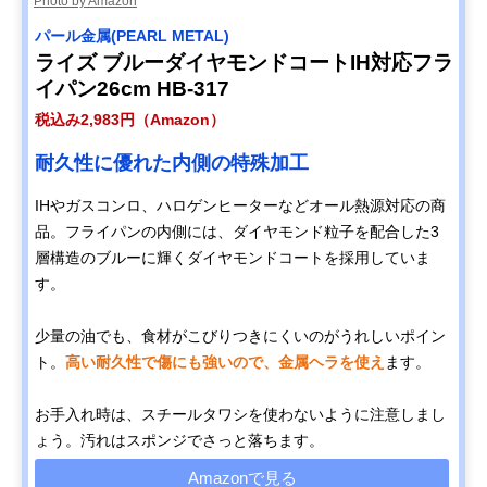
Photo by Amazon
パール金属(PEARL METAL)
ライズ ブルーダイヤモンドコートIH対応フラ
イパン26cm HB-317
税込み2,983円（Amazon）
耐久性に優れた内側の特殊加工
IHやガスコンロ、ハロゲンヒーターなどオール熱源対応の商
品。フライパンの内側には、ダイヤモンド粒子を配合した3
層構造のブルーに輝くダイヤモンドコートを採用していま
す。
少量の油でも、食材がこびりつきにくいのがうれしいポイン
ト。
高い耐久性で傷にも強いので、金属ヘラを使え
ます。
お手入れ時は、スチールタワシを使わないように注意しまし
ょう。汚れはスポンジでさっと落ちます。
Amazonで見る