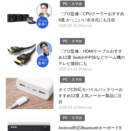
PC・スマホ
〈プロ監修〉CPUクーラーおすすめ
8選 かっこいい水冷式にも注目
2026-03-25 Moovoo
PC・スマホ
〈プロ監修〉HDMIケーブルおすす
め12選 SwitchやPS5などゲーム機の
テレビ接続にも
2026-03-24 Moovoo
PC・スマホ
タイプC対応モバイルバッテリーお
すすめ12選 人気メーカー製品に注
目
2026-03-23 Moovoo
PC・スマホ
Android対応Bluetoothキーボード9