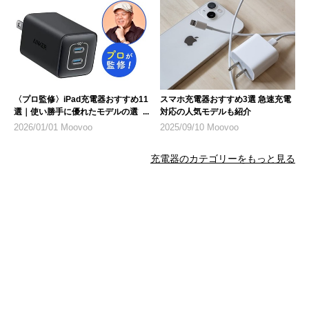
〈プロ監修〉iPad充電器おすすめ11
スマホ充電器おすすめ3選 急速充電
選｜使い勝手に優れたモデルの選び
対応の人気モデルも紹介
方
2026/01/01 Moovoo
2025/09/10 Moovoo
充電器のカテゴリーをもっと見る