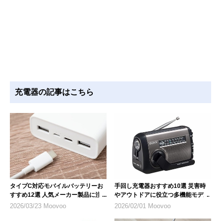
充電器の記事はこちら
タイプC対応モバイルバッテリーお
手回し充電器おすすめ10選 災害時
すすめ12選 人気メーカー製品に注
やアウトドアに役立つ多機能モデル
目
2026/03/23 Moovoo
2026/02/01 Moovoo