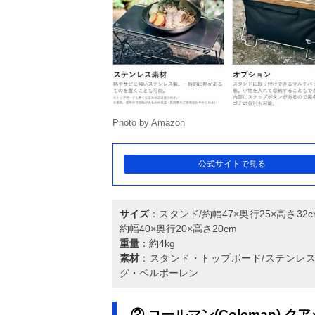
Photo by Amazon
公式サイトで見る
サイズ
：スタンド/約幅47×奥行25×高さ32c
約幅40×奥行20×高さ20cm
重量
：約4kg
素材
：スタンド・トップボード/ステンレス
グ・ベルポーレン
② コールマン(Coleman) ク