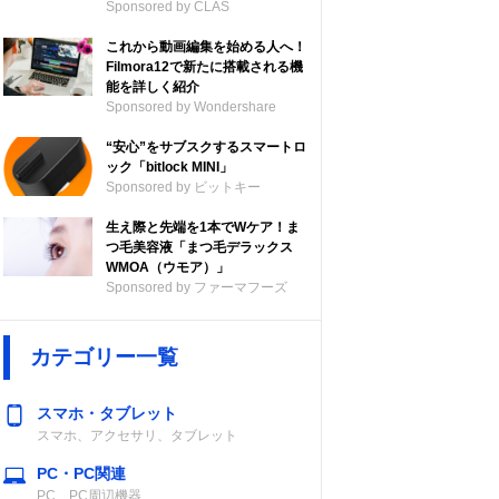
Sponsored by CLAS
これから動画編集を始める人へ！
Filmora12で新たに搭載される機
能を詳しく紹介
Sponsored by Wondershare
“安心”をサブスクするスマートロ
ック「bitlock MINI」
Sponsored by ビットキー
生え際と先端を1本でWケア！ま
つ毛美容液「まつ毛デラックス
WMOA（ウモア）」
Sponsored by ファーマフーズ
カテゴリー一覧
スマホ・タブレット
スマホ、アクセサリ、タブレット
PC・PC関連
PC、PC周辺機器