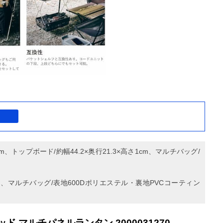
m、トップボード/約幅44.2×奥行21.3×高さ1cm、マルチバッグ/
、マルチバッグ/表地600Dポリエステル・裏地PVCコーティン
アッド マルチパネルランタン 2000031270