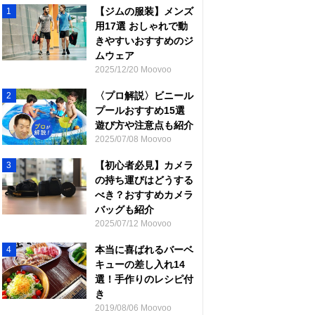
【ジムの服装】メンズ
1
用17選 おしゃれで動
きやすいおすすめのジ
ムウェア
2025/12/20 Moovoo
〈プロ解説〉ビニール
2
プールおすすめ15選
遊び方や注意点も紹介
2025/07/08 Moovoo
【初心者必見】カメラ
3
の持ち運びはどうする
べき？おすすめカメラ
バッグも紹介
2025/07/12 Moovoo
本当に喜ばれるバーベ
4
キューの差し入れ14
選！手作りのレシピ付
き
2019/08/06 Moovoo