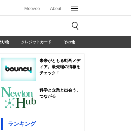
Moovoo
About
乗り物
クレジットカード
その他
未来がともる動画メデ
ィア。最先端の情報を
チェック！
科学と企業と出会う、
つながる
ランキング