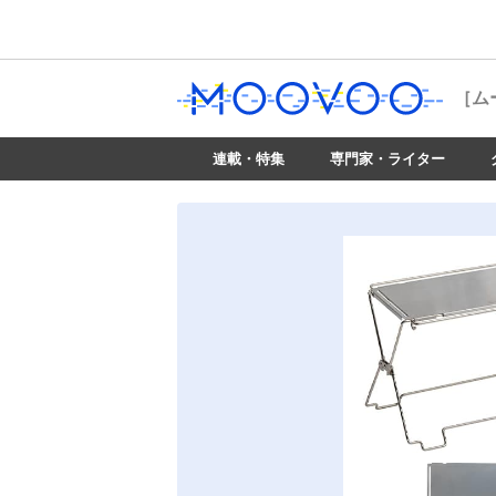
［ム
連載・特集
専門家・ライター