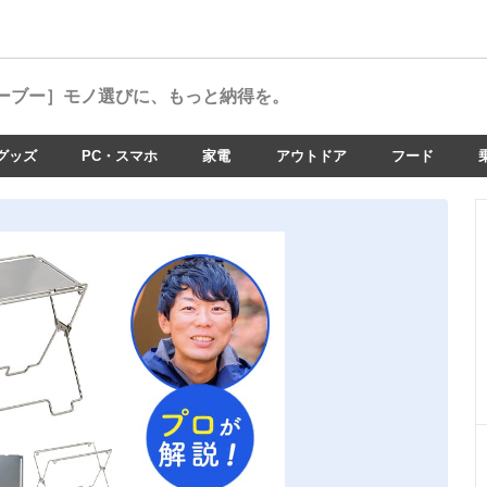
ーブー］
モノ選びに、もっと納得を。
グッズ
PC・スマホ
家電
アウトドア
フード