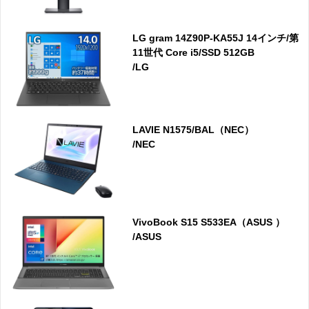
LG gram 14Z90P-KA55J 14インチ/第
11世代 Core i5/SSD 512GB
/LG
LAVIE N1575/BAL（NEC）
/NEC
VivoBook S15 S533EA（ASUS ）
/ASUS