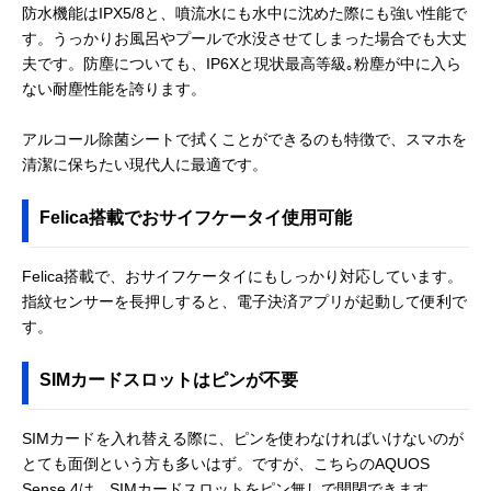
防水機能はIPX5/8と、噴流水にも水中に沈めた際にも強い性能で
す。うっかりお風呂やプールで水没させてしまった場合でも大丈
夫です。防塵についても、IP6Xと現状最高等級｡粉塵が中に入ら
ない耐塵性能を誇ります。
アルコール除菌シートで拭くことができるのも特徴で、スマホを
清潔に保ちたい現代人に最適です。
Felica搭載でおサイフケータイ使用可能
Felica搭載で、おサイフケータイにもしっかり対応しています。
指紋センサーを長押しすると、電子決済アプリが起動して便利で
す。
SIMカードスロットはピンが不要
SIMカードを入れ替える際に、ピンを使わなければいけないのが
とても面倒という方も多いはず。ですが、こちらのAQUOS
Sense 4は、SIMカードスロットをピン無しで開閉できます。