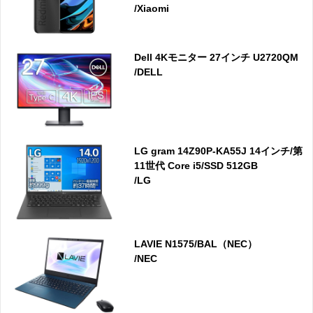
/Xiaomi
Dell 4Kモニター 27インチ U2720QM
/DELL
LG gram 14Z90P-KA55J 14インチ/第
11世代 Core i5/SSD 512GB
/LG
LAVIE N1575/BAL（NEC）
/NEC