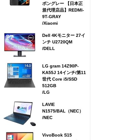
ボングレー 【日本正
規代理店品】REDMI-
9T-GRAY
/Xiaomi
Dell 4Kモニター 27イ
ンチ U2720QM
/DELL
LG gram 14Z90P-
KA55J 14インチ/第11
世代 Core i5/SSD
512GB
/LG
LAVIE
N1575/BAL（NEC）
/NEC
VivoBook S15