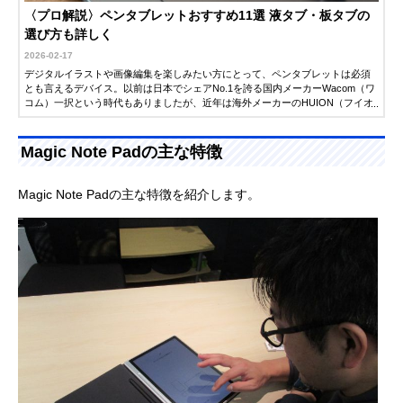
〈プロ解説〉ペンタブレットおすすめ11選 液タブ・板タブの
選び方も詳しく
2026-02-17
デジタルイラストや画像編集を楽しみたい方にとって、ペンタブレットは必須
とも言えるデバイス。以前は日本でシェアNo.1を誇る国内メーカーWacom（ワ
コム）一択という時代もありましたが、近年は海外メーカーのHUION（フイオ
ン）やXP-PEN（エックスピーペン）なども台頭し、リーズナブルなペンタブレ
ットが数多く登場しています。手頃な価格のモデルが増えた一方で、どれを選
ぶべきか迷う方も多いことでしょう。そこで今回は、選び方解説ゲストとして
Magic Note Padの主な特徴
イラストレーターのrefeiaさんにご協力いただき、ペンタブレット選びで最も重
要な「板タブ・液タブ」の違いや選ぶポイントなどを解説していただきまし
た。自分にぴったりの1台を見つける参考にしてみてください。
Magic Note Padの主な特徴を紹介します。