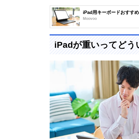
iPad用キーボードおすす
Moovoo
iPadが重いってど