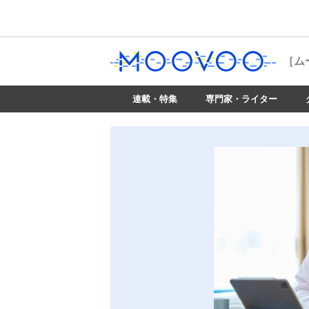
［ム
連載・特集
専門家・ライター