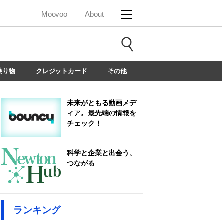
Moovoo
About
乗り物
クレジットカード
その他
未来がともる動画メデ
ィア。最先端の情報を
チェック！
科学と企業と出会う、
つながる
ランキング