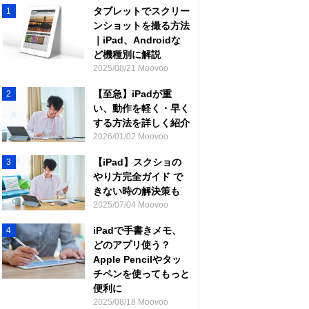
タブレットでスクリー
1
ンショットを撮る方法
｜iPad、Androidな
ど機種別に解説
2025/08/21 Moovoo
【至急】iPadが重
2
い、動作を軽く・早く
する方法を詳しく紹介
2026/01/02 Moovoo
【iPad】スクショの
3
やり方完全ガイド で
きない時の解決策も
2025/07/04 Moovoo
iPadで手書きメモ、
4
どのアプリ使う？
Apple Pencilやタッ
チペンを使ってもっと
便利に
2025/08/18 Moovoo