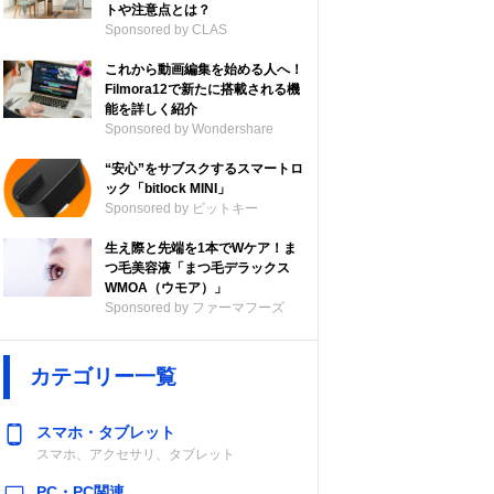
トや注意点とは？
Sponsored by CLAS
これから動画編集を始める人へ！
Filmora12で新たに搭載される機
能を詳しく紹介
Sponsored by Wondershare
“安心”をサブスクするスマートロ
ック「bitlock MINI」
Sponsored by ビットキー
生え際と先端を1本でWケア！ま
つ毛美容液「まつ毛デラックス
WMOA（ウモア）」
Sponsored by ファーマフーズ
カテゴリー一覧
スマホ・タブレット
スマホ、アクセサリ、タブレット
PC・PC関連