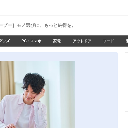
ーブー］
モノ選びに、もっと納得を。
グッズ
PC・スマホ
家電
アウトドア
フード