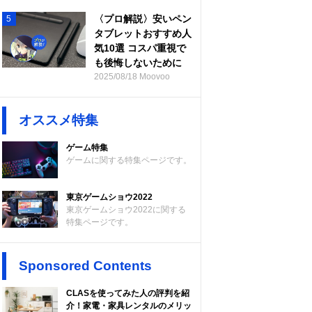
〈プロ解説〉安いペン
5
タブレットおすすめ人
気10選 コスパ重視で
も後悔しないために
2025/08/18 Moovoo
オススメ特集
ゲーム特集
ゲームに関する特集ページです。
東京ゲームショウ2022
東京ゲームショウ2022に関する
特集ページです。
Sponsored Contents
CLASを使ってみた人の評判を紹
介！家電・家具レンタルのメリッ