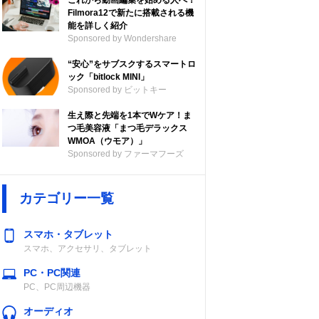
これから動画編集を始める人へ！
Filmora12で新たに搭載される機
能を詳しく紹介
Sponsored by Wondershare
“安心”をサブスクするスマートロ
ック「bitlock MINI」
Sponsored by ビットキー
生え際と先端を1本でWケア！ま
つ毛美容液「まつ毛デラックス
WMOA（ウモア）」
Sponsored by ファーマフーズ
カテゴリー一覧
スマホ・タブレット
スマホ、アクセサリ、タブレット
PC・PC関連
PC、PC周辺機器
オーディオ