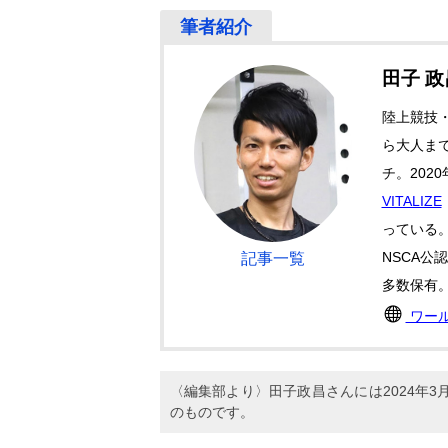
田子 
陸上競技
ら大人ま
チ。202
VITALIZE
っている
NSCA公
記事一覧
多数保有
ワー
〈編集部より〉田子政昌さんには2024年
のものです。