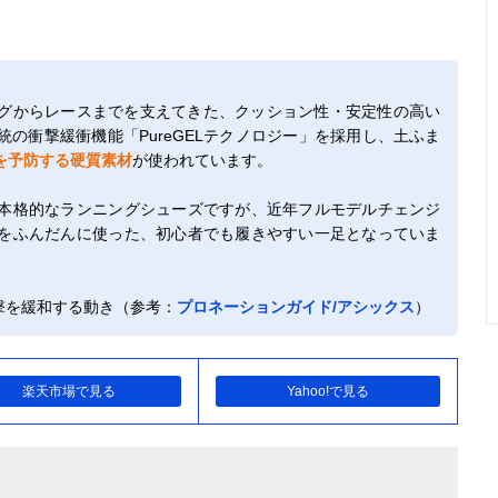
グからレースまでを支えてきた、クッション性・安定性の高い
の衝撃緩衝機能「PureGELテクノロジー」を採用し、土ふま
を予防する硬質素材
が使われています。
本格的なランニングシューズですが、近年フルモデルチェンジ
をふんだんに使った、初心者でも履きやすい一足となっていま
撃を緩和する動き（参考：
プロネーションガイド/アシックス
）
楽天市場で見る
Yahoo!で見る