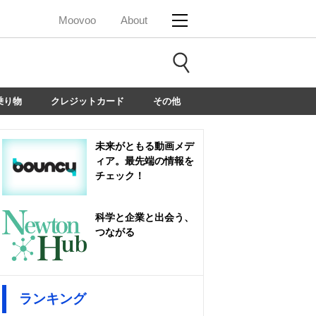
Moovoo
About
乗り物
クレジットカード
その他
未来がともる動画メデ
ィア。最先端の情報を
チェック！
科学と企業と出会う、
つながる
ランキング