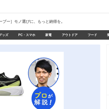
ーブー］
モノ選びに、もっと納得を。
グッズ
PC・スマホ
家電
アウトドア
フード