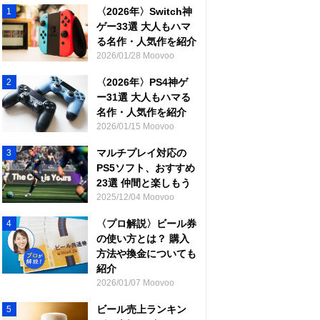
〈2026年〉Switch神
1
ゲー33選 大人もハマ
る名作・人気作を紹介
2026/01/28 Moovoo
〈2026年〉PS4神ゲ
2
ー31選 大人もハマる
名作・人気作を紹介
2026/01/15 Moovoo
マルチプレイ対応の
3
PS5ソフト、おすすめ
23選 仲間と楽しもう
2025/12/04 Moovoo
〈プロ解説〉ビール券
4
の使い方とは？ 購入
方法や換金についても
紹介
2026/01/07 Moovoo
ビール売上ランキン
5