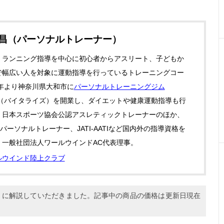
政昌（パーソナルトレーナー）
・ランニング指導を中心に初心者からアスリート、子どもか
で幅広い人を対象に運動指導を行っているトレーニングコー
0年より神奈川県大和市に
パーソナルトレーニングジム
（バイタライズ）を開業し、ダイエットや健康運動指導も行
。日本スポーツ協会公認アスレティックトレーナーのほか、
認パーソナルトレーナー、JATI‐AATIなど国内外の指導資格を
。一般社団法人ワールウインドAC代表理事。
ルウインド陸上クラブ
3月に解説していただきました。記事中の商品の価格は更新日現在