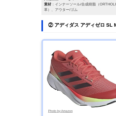
素材
：インナーソール/合成樹脂（ORTHO
革）、アウター/ゴム
② アディダス アディゼロ SL 
Photo by Amazon