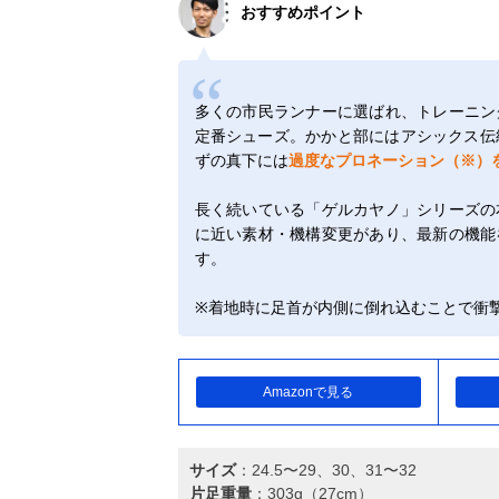
おすすめポイント
多くの市民ランナーに選ばれ、トレーニン
定番シューズ。かかと部にはアシックス伝統
ずの真下には
過度なプロネーション（※）
長く続いている「ゲルカヤノ」シリーズの
に近い素材・機構変更があり、最新の機能
す。
※着地時に足首が内側に倒れ込むことで衝
Amazonで見る
サイズ
：24.5〜29、30、31〜32
片足重量
：303g（27cm）