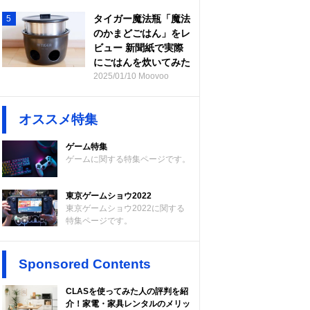
タイガー魔法瓶「魔法
5
のかまどごはん」をレ
ビュー 新聞紙で実際
にごはんを炊いてみた
2025/01/10 Moovoo
オススメ特集
ゲーム特集
ゲームに関する特集ページです。
東京ゲームショウ2022
東京ゲームショウ2022に関する
特集ページです。
Sponsored Contents
CLASを使ってみた人の評判を紹
介！家電・家具レンタルのメリッ