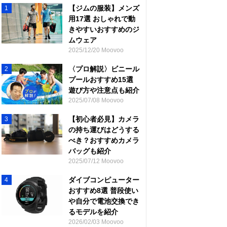
【ジムの服装】メンズ
1
用17選 おしゃれで動
きやすいおすすめのジ
ムウェア
2025/12/20 Moovoo
〈プロ解説〉ビニール
2
プールおすすめ15選
遊び方や注意点も紹介
2025/07/08 Moovoo
【初心者必見】カメラ
3
の持ち運びはどうする
べき？おすすめカメラ
バッグも紹介
2025/07/12 Moovoo
ダイブコンピューター
4
おすすめ8選 普段使い
や自分で電池交換でき
るモデルを紹介
2026/02/03 Moovoo