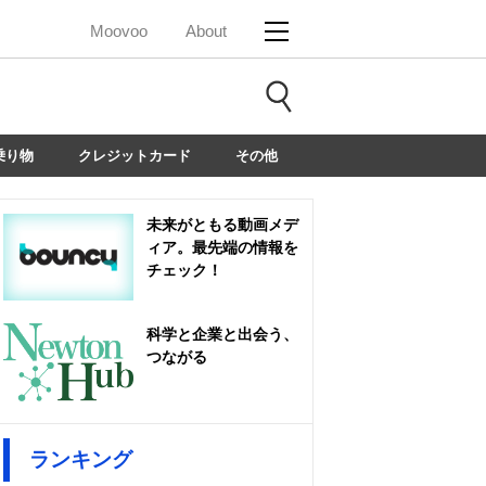
Moovoo
About
乗り物
クレジットカード
その他
未来がともる動画メデ
ィア。最先端の情報を
チェック！
科学と企業と出会う、
つながる
ランキング