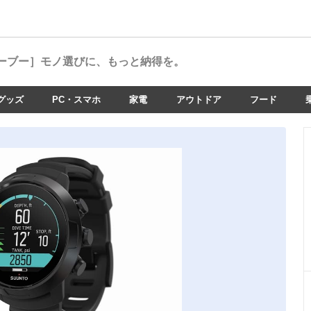
ーブー］
モノ選びに、もっと納得を。
グッズ
PC・スマホ
家電
アウトドア
フード