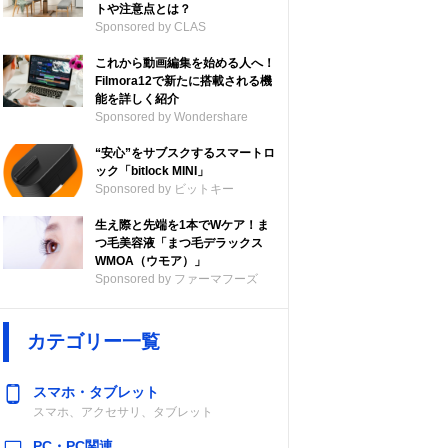
トや注意点とは？
Sponsored by CLAS
これから動画編集を始める人へ！
Filmora12で新たに搭載される機
能を詳しく紹介
Sponsored by Wondershare
“安心”をサブスクするスマートロ
ック「bitlock MINI」
Sponsored by ビットキー
生え際と先端を1本でWケア！ま
つ毛美容液「まつ毛デラックス
WMOA（ウモア）」
Sponsored by ファーマフーズ
カテゴリー一覧
スマホ・タブレット
スマホ、アクセサリ、タブレット
PC・PC関連