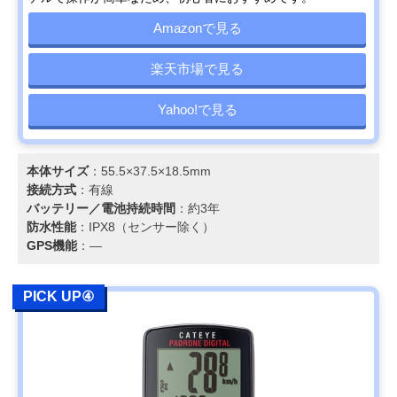
Amazonで見る
楽天市場で見る
Yahoo!で見る
本体サイズ
：55.5×37.5×18.5mm
接続方式
：有線
バッテリー／電池持続時間
：約3年
防水性能
：IPX8（センサー除く）
GPS機能
：―
PICK UP④