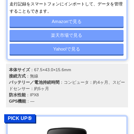
走行記録をスマートフォンにインポートして、データを管理
することもできます。
Amazonで見る
楽天市場で見る
Yahoo!で見る
本体サイズ
：67.5×43.0×15.6mm
接続方式
：無線
バッテリー／電池持続時間
：コンピュータ：約4ヶ月、スピー
ドセンサー：約5ヶ月
防水性能
：IPX8
GPS機能
：―
PICK UP⑤