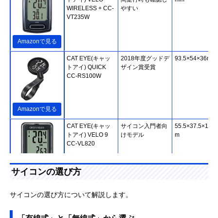
WIRELESS + CC-
やすい
VT235W
Amazonで見る
CAT EYE(キャッ
2018年度グッドデ
93.5×54×36mm
トアイ) QUICK
ザイン賞受賞
CC-RS100W
Amazonで見る
CAT EYE(キャッ
サイコン入門者向
55.5×37.5×18.
トアイ) VELO 9
けモデル
m
CC-VL820
サイコンの選び方
Amazonで見る
CAT EYE(キャッ
大きな画面で使い
67.5×43.0×15.
サイコンの選び方について解説します。
トアイ)
やすい
m
PADRONE