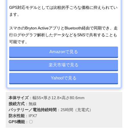
GPS対応モデルとしては比較的手ごろな価格に抑えられてい
ます。
スマホのBryton ActiveアプリとBluetooth経由で同期でき、走
行ログやグラフ解析したデータなどをSNSで共有することも
可能です。
Amazonで見る
楽天市場で見る
Yahoo!で見る
本体サイズ
：幅55×厚さ12.8×高さ80.6mm
接続方式
：無線
バッテリー／電池持続時間
：25時間（充電式）
防水性能
：IPX7
GPS機能
：〇