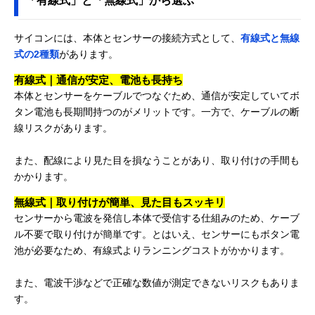
「有線式」と「無線式」から選ぶ
DIGITAL CC-
PA400B
サイコンには、本体とセンサーの接続方式として、
有線式と無線
Amazonで見る
式の2種類
があります。
Bryton(ブライト
大型3インチディ
幅55×厚さ12.8
ン) Rider 17
スプレイで見やす
さ80.6mm
有線式｜通信が安定、電池も長持ち
さ◎
本体とセンサーをケーブルでつなぐため、通信が安定していてボ
タン電池も長期間持つのがメリットです。一方で、ケーブルの断
線リスクがあります。
Amazonで見る
また、配線により見た目を損なうことがあり、取り付けの手間も
CAT EYE(キャッ
小型軽量＆
47.0×32.0×13.
Amazonで見る
トアイ) STRADA
Bluetooth対応モデ
m
かかります。
SMART CC-
ル
RD500B
無線式｜取り付けが簡単、見た目もスッキリ
センサーから電波を発信し本体で受信する仕組みのため、ケーブ
GARMIN(ガーミ
軽量&コンパクト
41×63×16mm
Amazonで見る
ン) Edge 130 Plus
なGPSサイコン
ル不要で取り付けが簡単です。とはいえ、センサーにもボタン電
池が必要なため、有線式よりランニングコストがかかります。
CAT EYE(キャッ
ストップウォッチ
67.5×43.0×15.
Amazonで見る
トアイ)
搭載モデル
m
PADRONE + CC-
また、電波干渉などで正確な数値が測定できないリスクもありま
PA110W
す。