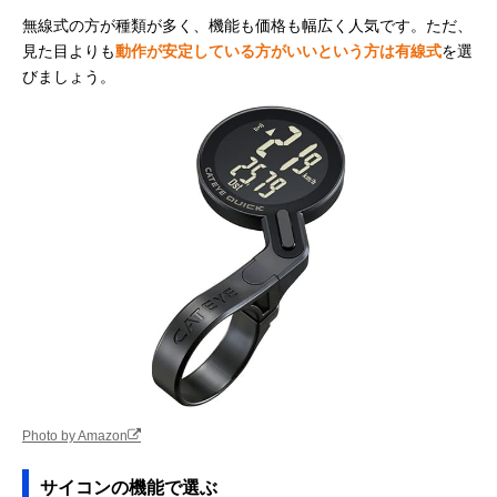
GARMIN(ガーミ
詳細地図と見やす
50×82×20mm
Amazonで見る
無線式の方が種類が多く、機能も価格も幅広く人気です。ただ、
ン) Edge 530
いカラー画面でト
見た目よりも
動作が安定している方がいいという方は有線式
を選
レーニングに◎
びましょう。
GARMIN(ガーミ
ソーラー充電で最
57.8×85.1×19.
Amazonで見る
ン) Edge 840
大60時間稼働
m
Solar
LEZYNE(レザイ
縦横表示を選べる
幅57.5×全長78.
Amazonで見る
ン) MEGA XL GPS
大画面モニタ
高さ26.6mm
Bryton(ブライト
安くナビを導入し
49.9×83.9×16.
Amazonで見る
ン) Rider420
たい方におすすめ
m
Photo by Amazon
サイコンの機能で選ぶ