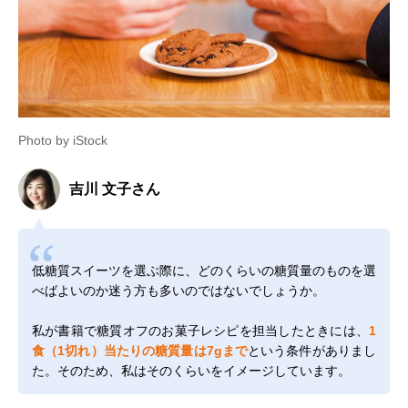
スイーツ工房
カカオの風味広が
1本17cm
Amazonで見る
Photo by iStock
focetta 低糖質 生
る生チョコを堪能
チョコレート ロー
ルケーキ
吉川 文子さん
十二本舗 十二堂
豆腐屋の生おから
各8枚×12袋
楽天市場で見る
おからクッキー
使用。大豆本来の
やさしい甘み
Patico 低糖質 バス
2種類のチーズを
1本（約300g）
Amazonで見る
低糖質スイーツを選ぶ際に、どのくらいの糖質量のものを選
クチーズケーキ
合わせた濃厚な味
べばよいのか迷う方も多いのではないでしょうか。
わい
エコール・クリオ
食感の違う4層が
1本（約幅5×長
Amazonで見る
私が書籍で糖質オフのお菓子レシピを担当したときには、
1
ロ スリム・ティラ
織りなす贅沢な仕
17.5×高さ4.5c
食（1切れ）当たりの糖質量は7gまで
という条件がありまし
ミス
上がり
た。そのため、私はそのくらいをイメージしています。
フスボン 生チョコ
濃厚な口どけと、
16個
公式で見る
レート(16個入)
上品な甘さ