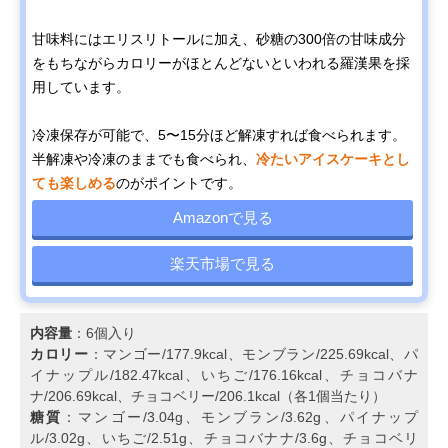
甘味料にはエリスリトールに加え、砂糖の300倍の甘味成分
をもちながらカロリーがほとんどないといわれる羅漢果を採
用しています。
冷凍保存が可能で、5〜15分ほど解凍すれば食べられます。
半解凍や冷凍のままでも食べられ、
冷たいアイスケーキとし
ても楽しめる
のがポイントです。
Amazonで見る
楽天市場で見る
内容量
：6個入り
カロリー
：マンゴー/177.9kcal、モンブラン/225.69kcal、パ
イナップル/182.47kcal、いちご/176.16kcal、チョコバナ
ナ/206.69kcal、チョコベリー/206.1kcal（各1個当たり）
糖質
：マンゴー/3.04g、モンブラン/3.62g、パイナップ
ル/3.02g、いちご/2.51g、チョコバナナ/3.6g、チョコベリ