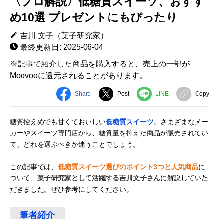
〈プロ解説〉低糖質スイーツ、おすす
め10選 プレゼントにもぴったり
吉川 文子（菓子研究家）
最終更新日: 2025-06-04
※記事で紹介した商品を購入すると、売上の一部が
Moovooに還元されることがあります。
Share
Post
LINE
Copy
糖質控えめでも甘くておいしい
低糖質スイーツ
。さまざまなメー
カーやスイーツ専門店から、糖質量を抑えた商品が販売されてい
て、どれを選ぶべきか迷うことでしょう。
この記事では、
低糖質スイーツ選びのポイント3つと人気商品
に
ついて、
菓子研究家として活躍する吉川文子さん
に解説していた
だきました。ぜひ参考にしてください。