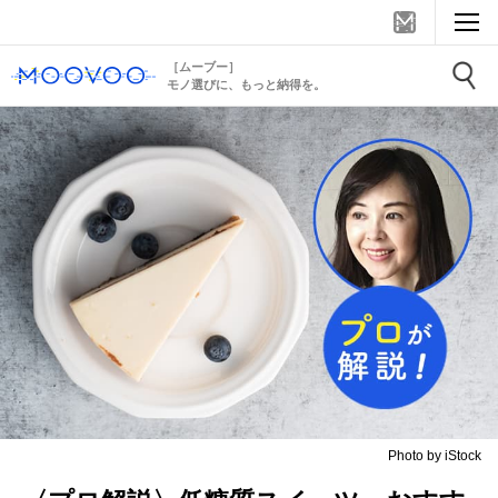
［ムーブー］
モノ選びに、もっと納得を。
Photo by iStock