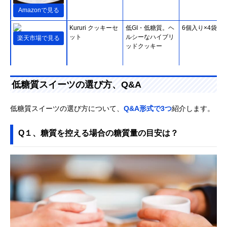
Amazonで見る
Kururi クッキーセ
低GI・低糖質。ヘ
6個入り×4袋
ット
ルシーなハイブリ
楽天市場で見る
ッドクッキー
低糖質スイーツの選び方、Q&A
スイーツ工房
上品な甘みととろ
1本18cm
低糖質スイーツの選び方について、
Q&A形式で3つ
紹介します。
Amazonで見る
focetta 低糖質 完
ける食感で満足感
熟いちごロールケ
たっぷり
Q１、糖質を控える場合の糖質量の目安は？
ーキ
Offbeat &Mel 食物
くせになるコクの
100g（15～17
Amazonで見る
繊維たっぷり米粉
ある甘みとサクほ
枚）
のクッキー
ろ生地
ヘルシースイーツ
冷凍でもおいし
6個入り
Amazonで見る
工房マルベリー 低
い。おしゃれな見
糖質フルーツブリ
た目のブリュレ
ュレ