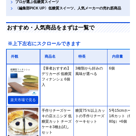
プロが選ぶ低糖質スイーツ
〈編集部PICK UP〉低糖質スイーツ、人気メーカーの売れ筋商品
おすすめ・人気商品をまずは一覧で
※上下左右にスクロールできます
外観
商品名
特長
内容量
【筆者おすすめ】
3種類から好みの
6個
デリカーボ 低糖質
風味が選べる
フィナンシェ 6個
入
楽天市場で見る
手作りチーズケー
糖質75％以上カッ
5号15cmホール
キの店エニシダ 低
トの手作りチーズ
1/6カット（60
糖質カット チーズ
ケーキセット
80g）×6個
ケーキ3種お試し
セット