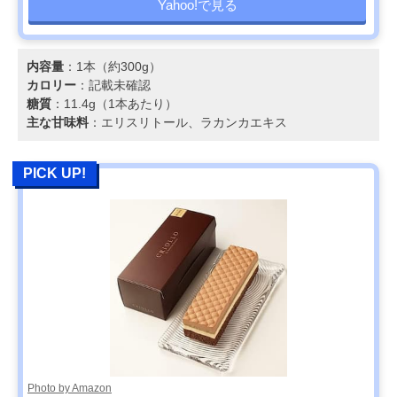
Yahoo!で見る
内容量
：1本（約300g）
カロリー
：記載未確認
糖質
：11.4g（1本あたり）
主な甘味料
：エリスリトール、ラカンカエキス
PICK UP!
Photo by Amazon