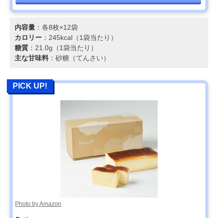
内容量
：各8枚×12袋
カロリー
：245kcal（1袋当たり）
糖質
：21.0g（1袋当たり）
主な甘味料
：砂糖（てんさい）
PICK UP!
Photo by Amazon