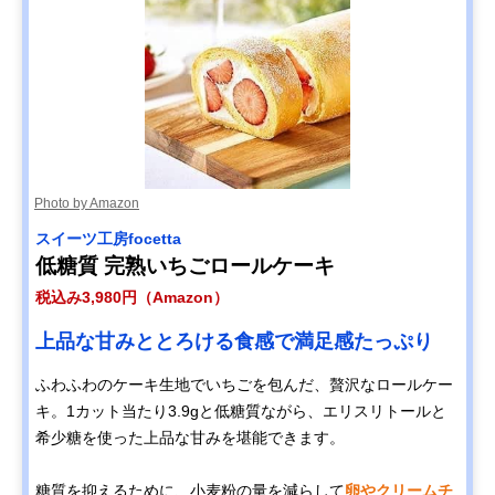
Photo by Amazon
スイーツ工房focetta
低糖質 完熟いちごロールケーキ
税込み3,980円（Amazon）
上品な甘みととろける食感で満足感たっぷり
ふわふわのケーキ生地でいちごを包んだ、贅沢なロールケー
キ。1カット当たり3.9gと低糖質ながら、エリスリトールと
希少糖を使った上品な甘みを堪能できます。
糖質を抑えるために、小麦粉の量を減らして
卵やクリームチ