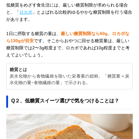
Offbeat &Mel 贅沢
3層が織りなすリ
約260g（9食分
低糖質をめざす食生活には、厳しい糖質制限が求められる場合
Amazonで見る
チョコティラミス
ッチで濃厚な味わ
と、「
ロカボ
」とよばれる比較的ゆるやかな糖質制限を行う場合
い
があります。
1日に摂取する糖質の量は、
厳しい糖質制限なら60g、ロカボな
ら130gが目安
です。そこからおやつに回せる糖質量は、厳しい
糖質制限では2〜3g程度まで、ロカボであれば10g程度までと考
えてよいでしょう。
糖質とは
炭水化物から食物繊維を除いた栄養素の総称。「糖質量＝炭
水化物の量−食物繊維の量」で示される。
Q２、低糖質スイーツ選びで気をつけることは？