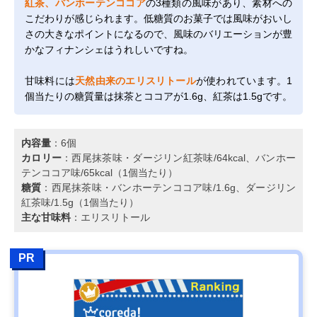
紅茶、バンホーテンココア
の3種類の風味があり、素材への
こだわりが感じられます。低糖質のお菓子では風味がおいし
さの大きなポイントになるので、風味のバリエーションが豊
かなフィナンシェはうれしいですね。
甘味料には
天然由来のエリスリトール
が使われています。1
個当たりの糖質量は抹茶とココアが1.6g、紅茶は1.5gです。
内容量
：6個
カロリー
：西尾抹茶味・ダージリン紅茶味/64kcal、バンホー
テンココア味/65kcal（1個当たり）
糖質
：西尾抹茶味・バンホーテンココア味/1.6g、ダージリン
紅茶味/1.5g（1個当たり）
主な甘味料
：エリスリトール
PR