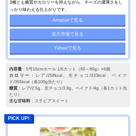
3種とも糖質やカロリーを抑えながら、チーズの濃厚さをし
っかり味わえる仕上がりです。
Amazonで見る
楽天市場で見る
Yahoo!で見る
内容量
：5号15cmホール 1/6カット（60～80g）×6個
カロリー
：レア/258kcal、生チョコ/333kcal、ベイク
ド/355kcal（各100g当たり）
糖質
：レア/2.5g、生チョコ/3.8g、ベイクド/4g（各1カット当
たり）
主な甘味料
：ステビアスイート
PICK UP!