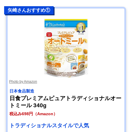
楽天市場で見る
矢崎さんおすすめ①
【筆者おすすめ】
離乳食にも、有機
インスタント
トップバリュ グリ
栽培オーツ麦
ーンアイ オーガニ
100%
ックインスタント
オーツオートミー
ル
公式サイトで見
る
【筆者おすすめ】
生後5ヶ月から、
記載未確認（形
Amazonで見る
日本食品製造 日食
離乳食向け
は小粒）
オーガニックオー
トミールのおかゆ
Photo by Amazon
日本食品製造
日食プレミアムピュアトラディショナルオー
トミール 340g
税込み698円（Amazon）
トラディショナルスタイルで人気