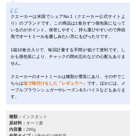
クエーカーは米国でシェアNo.1（クエーカー公式サイトよ
り）のブランドです。この商品は1食分ずつ個包装になって
いるのがポイント。保管しやすく、持ち運びやすいので
外出
先でオートミールを楽しみたい方にもぴったり
です。
1箱10食分入りで、毎回計量する手間が省けて便利です。し
かも個包装により、チャックの閉め忘れなどの心配もありま
せん。
クエーカーのオートミールは種類が豊富にあり、その中でこ
ちらは
塩で味付けをした「レギュラー」
です。ほかには、メ
ープルブラウンシュガーやレーズン&スパイスなどもありま
す。
種類：
インスタント
原材料：
オーツ麦
内容量：
280g
包装タイプ：
1食分ずつ個包装