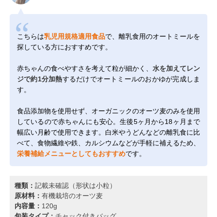
こちらは
乳児用規格適用食品
で、離乳食用のオートミールを
探している方におすすめです。
赤ちゃんの食べやすさを考えて粒が細かく、
水を加えてレン
ジで約1分加熱
するだけでオートミールのおかゆが完成しま
す。
食品添加物を使用せず、オーガニックのオーツ麦のみを使用
しているので赤ちゃんにも安心。生後5ヶ月から18ヶ月まで
幅広い月齢で使用できます。白米やうどんなどの離乳食に比
べて、食物繊維や鉄、カルシウムなどが手軽に補えるため、
栄養補給メニューとしてもおすすめ
です。
種類：
記載未確認（形状は小粒）
原材料：
有機栽培のオーツ麦
内容量：
120g
包装タイプ：
チャック付きバッグ