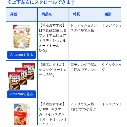
※上下左右にスクロールできます
外観
商品名
特長
種類
【筆者おすすめ】
トラディショナル
トラディショナ
日本食品製造 日食
スタイルで人気
プレミアムピュア
トラディショナル
オートミール
340g
Amazonで見る
【筆者おすすめ】
電子レンジで温め
クイッククッキ
ケロッグ オートミ
て好みでアレンジ
グ
ール 330g
Amazonで見る
【筆者おすすめ】
アメリカで人気、
インスタント
QUAKER(クエー
1食分ずつ小分け
カー) インスタン
トオートミール オ
リジナル