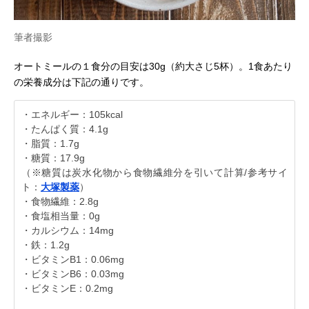
筆者撮影
オートミールの１食分の目安は30g（約大さじ5杯）。1食あたり
の栄養成分は下記の通りです。
・エネルギー：105kcal
・たんぱく質：4.1g
・脂質：1.7g
・糖質：17.9g
（※糖質は炭水化物から食物繊維分を引いて計算/参考サイ
ト：
大塚製薬
）
・食物繊維：2.8g
・食塩相当量：0g
・カルシウム：14mg
・鉄：1.2g
・ビタミンB1：0.06mg
・ビタミンB6：0.03mg
・ビタミンE：0.2mg