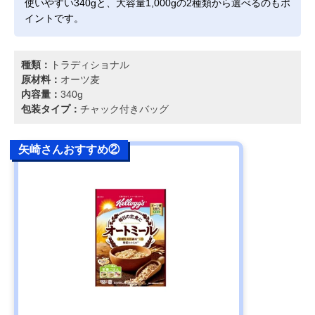
使いやすい340gと、大容量1,000gの2種類から選べるのもポ
イントです。
種類：
トラディショナル
原材料：
オーツ麦
内容量：
340g
包装タイプ：
チャック付きバッグ
矢崎さんおすすめ②