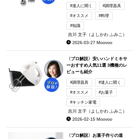
#達人に聞く
#調理器具
#オススメ
#料理
#知識
吉川 文子（よしかわ ふみこ）
2026-03-27 Moovoo
〈プロ解説〉安いハンドミキサ
ーおすすめ人気11選 3機種のレ
ビューも紹介
#調理器具
#達人に聞く
#オススメ
#お菓子
#キッチン家電
吉川 文子（よしかわ ふみこ）
2026-02-15 Moovoo
〈プロ解説〉お菓子作りの道