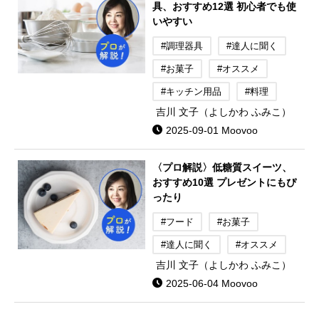
具、おすすめ12選 初心者でも使
いやすい
#調理器具
#達人に聞く
#お菓子
#オススメ
#キッチン用品
#料理
吉川 文子（よしかわ ふみこ）
2025-09-01 Moovoo
〈プロ解説〉低糖質スイーツ、
おすすめ10選 プレゼントにもぴ
ったり
#フード
#お菓子
#達人に聞く
#オススメ
吉川 文子（よしかわ ふみこ）
2025-06-04 Moovoo