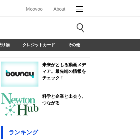
Moovoo
About
乗り物
クレジットカード
その他
未来がともる動画メデ
ィア。最先端の情報を
チェック！
科学と企業と出会う、
つながる
ランキング