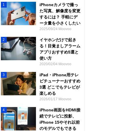
iPhoneカメラで撮っ
1
た写真、解像度を変更
するには？ 手軽にデ
ータ量を小さくしたい
2025/09/24 Moovoo
イヤホンだけで起き
2
る！目覚ましアラーム
アプリおすすめ5選と
使い方
2020/02/04 Moovoo
iPad・iPhone用テレ
3
ビチューナーおすすめ
3選 どこでもテレビが
楽しめる
2026/01/17 Moovoo
iPhone画面をHDMI接
4
続でテレビに投影、
iPhone 15やそれ以前
のモデルでもできる