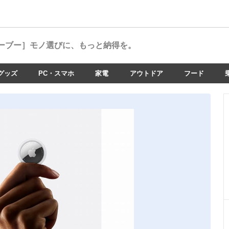
ーブー］
モノ選びに、もっと納得を。
グッズ
PC・スマホ
家電
アウトドア
フード