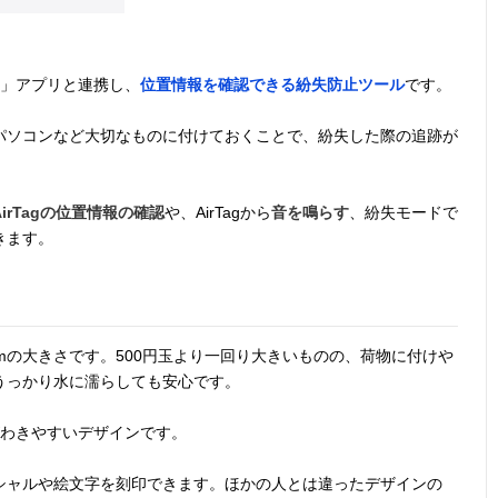
「探す」アプリと連携し、
位置情報を確認できる紛失防止ツール
です。
パソコンなど大切なものに付けておくことで、紛失した際の追跡が
AirTagの位置情報の確認
や、AirTagから
音を鳴らす
、紛失モードで
きます。
0.8cmの大きさです。500円玉より一回り大きいものの、荷物に付けや
うっかり水に濡らしても安心です。
がわきやすいデザインです。
シャルや絵文字を刻印できます。ほかの人とは違ったデザインの