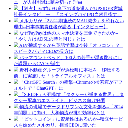
ニーが人材削減に踏み切った理由
【独占】みずほFG傘下の道を選んだUPSIDER宮城
社長インタビュー 「スイングバイIPO当然目指す」
メルカリが「2四半期連続のMAU減少」を恐れない
理由--日本事業責任者が語る【インタビュー】
なぜPayPayは他のスマホ決済を圧倒できたのか--
「やり方はADSLの時と同じ」とは
AIが通訳するから英語学習は今後「オワコン」？--
スピークバディCEOの見方は
パラマウントベッド、100人の若手が浮き彫りにし
た課題からCVCが誕生
野村不動産グループが浜松町に本社を「移転する
前」に実施した「トライアルオフィス」とは
「ChatGPT Search」の衝撃--Chromeの検索窓がデフ
ォルトで「ChatGPT」に
「S.RIDE」が目指す「タクシーが捕まる世界」--タ
クシー配車のエスライド、ビジネス向け好調
物流の現場でデータドリブンな文化を創る--「2024
年問題」に向け、大和物流が挑む効率化とは
「ビットコイン」に資産性はあるのか--積立サービ
スを始めたメルカリ、担当CEOに聞いた