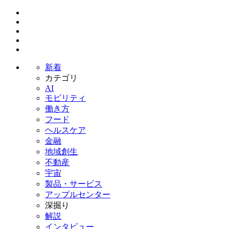
新着
カテゴリ
AI
モビリティ
働き方
フード
ヘルスケア
金融
地域創生
不動産
宇宙
製品・サービス
アップルセンター
深掘り
解説
インタビュー