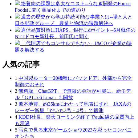
培養肉の課題は多大なコスト--うなぎ開発のForsea
Foodsに聞く商品化までの道のり
過去の歴史から学ぶ持続可能な事業とは--陽と人と
日本郵政グループ、農業と物流の課題解決へ
通信品質対策にHAPS、銀行にdポイント--6月就任の
NTTドコモ新社長、前田氏に聞く
「代理店でもコンサルでもない」I&COが企業の課
題を解決する
人気の記事
1
中国製ルーター20機種にバックドア、外部から完全
制御のおそれ
2
無料版「ChatGPT」で無限の会話が可能に、新モデ
ル「GPT‑5.6 Luna」も開放
3
熊本地震、約35kmにわたって地表にずれ JAXAの
レーダー衛星「だいち2号・4号」で観測
4
KDDI社長、楽天ローミング終了でau回線の品質向上
も示唆
5
写真で見る東京ゲームショウ2023を彩ったコンパニ
オンたち