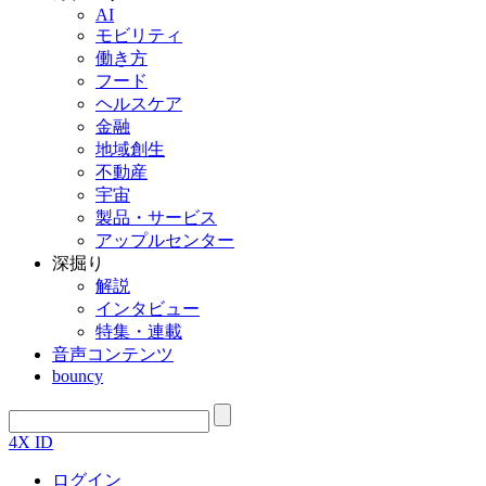
AI
モビリティ
働き方
フード
ヘルスケア
金融
地域創生
不動産
宇宙
製品・サービス
アップルセンター
深掘り
解説
インタビュー
特集・連載
音声コンテンツ
bouncy
4X ID
ログイン