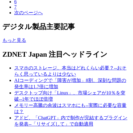
6
7
次のページへ
デジタル製品主要記事
もっと見る
ZDNET Japan 注目ヘッドライン
スマホのストレージ、本当はどれくらい必要？--おそ
らく思っているよりは少ない
AIコーディングで「障害が増加」8割、深刻な問題の
発生率は1.7倍に増加
デスクトップ向け「Linux」、市場シェアが10％を突
破--1年でほぼ倍増
メモリー高騰の余波はスマホにも--実際に必要な容量
は？
アドビ、「ChatGPT」内で制作が完結するプラグイン
を発表--「リサイズして」で自動適用