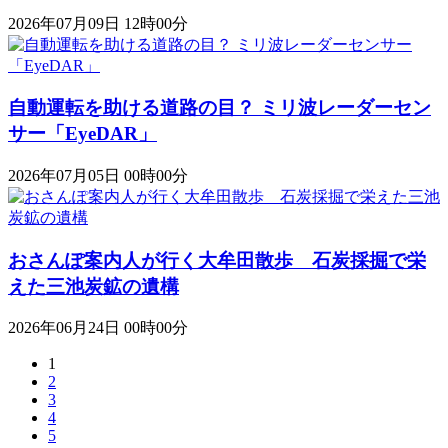
2026年07月09日 12時00分
自動運転を助ける道路の目？ ミリ波レーダーセン
サー「EyeDAR」
2026年07月05日 00時00分
おさんぽ案内人が行く大牟田散歩 石炭採掘で栄
えた三池炭鉱の遺構
2026年06月24日 00時00分
1
2
3
4
5