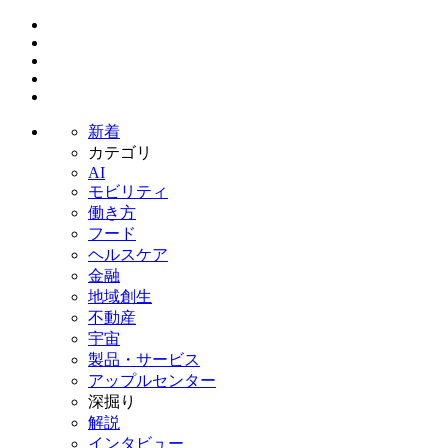
新着
カテゴリ
AI
モビリティ
働き方
フード
ヘルスケア
金融
地域創生
不動産
宇宙
製品・サービス
アップルセンター
深掘り
解説
インタビュー