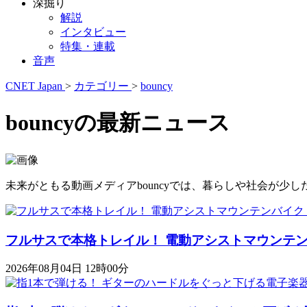
深掘り
解説
インタビュー
特集・連載
音声
CNET Japan
>
カテゴリー
>
bouncy
bouncyの最新ニュース
未来がともる動画メディアbouncyでは、暮らしや社会が
フルサスで本格トレイル！ 電動アシストマウンテンバイク「K
2026年08月04日 12時00分