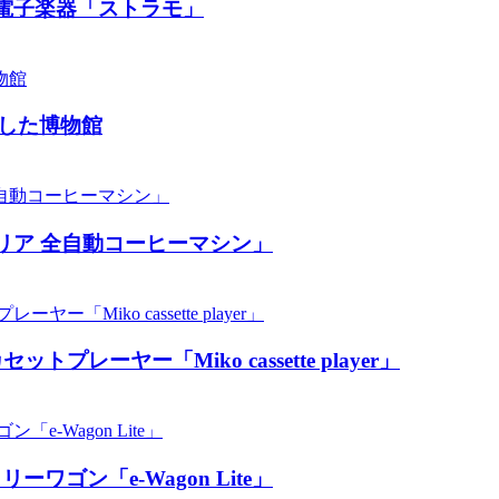
電子楽器「ストラモ」
した博物館
リア 全自動コーヒーマシン」
ーヤー「Miko cassette player」
ン「​​e-Wagon Lite」