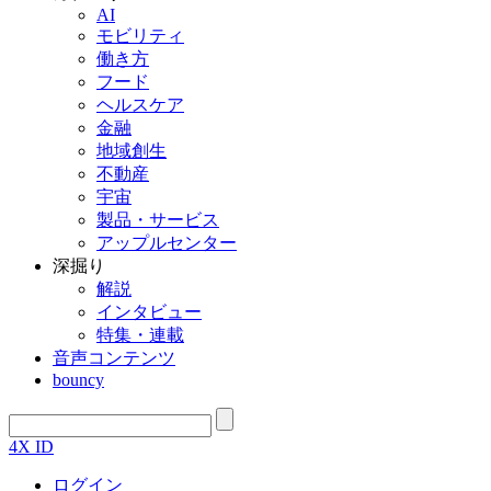
AI
モビリティ
働き方
フード
ヘルスケア
金融
地域創生
不動産
宇宙
製品・サービス
アップルセンター
深掘り
解説
インタビュー
特集・連載
音声コンテンツ
bouncy
4X ID
ログイン