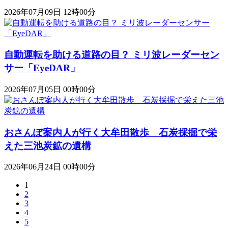
2026年07月09日 12時00分
自動運転を助ける道路の目？ ミリ波レーダーセン
サー「EyeDAR」
2026年07月05日 00時00分
おさんぽ案内人が行く大牟田散歩 石炭採掘で栄
えた三池炭鉱の遺構
2026年06月24日 00時00分
1
2
3
4
5