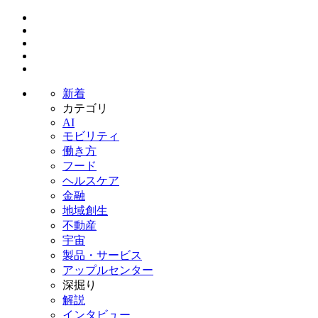
新着
カテゴリ
AI
モビリティ
働き方
フード
ヘルスケア
金融
地域創生
不動産
宇宙
製品・サービス
アップルセンター
深掘り
解説
インタビュー