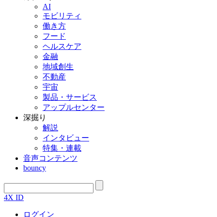
AI
モビリティ
働き方
フード
ヘルスケア
金融
地域創生
不動産
宇宙
製品・サービス
アップルセンター
深掘り
解説
インタビュー
特集・連載
音声コンテンツ
bouncy
4X ID
ログイン