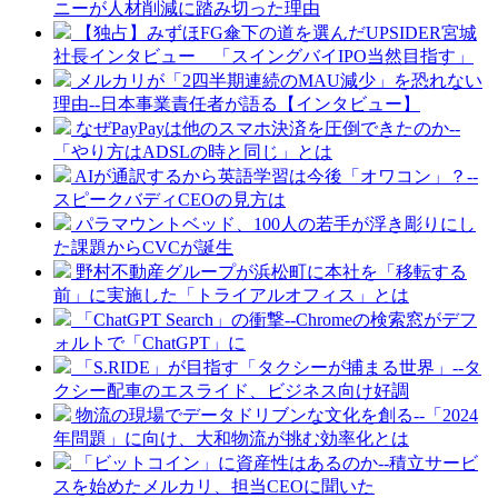
ニーが人材削減に踏み切った理由
【独占】みずほFG傘下の道を選んだUPSIDER宮城
社長インタビュー 「スイングバイIPO当然目指す」
メルカリが「2四半期連続のMAU減少」を恐れない
理由--日本事業責任者が語る【インタビュー】
なぜPayPayは他のスマホ決済を圧倒できたのか--
「やり方はADSLの時と同じ」とは
AIが通訳するから英語学習は今後「オワコン」？--
スピークバディCEOの見方は
パラマウントベッド、100人の若手が浮き彫りにし
た課題からCVCが誕生
野村不動産グループが浜松町に本社を「移転する
前」に実施した「トライアルオフィス」とは
「ChatGPT Search」の衝撃--Chromeの検索窓がデフ
ォルトで「ChatGPT」に
「S.RIDE」が目指す「タクシーが捕まる世界」--タ
クシー配車のエスライド、ビジネス向け好調
物流の現場でデータドリブンな文化を創る--「2024
年問題」に向け、大和物流が挑む効率化とは
「ビットコイン」に資産性はあるのか--積立サービ
スを始めたメルカリ、担当CEOに聞いた