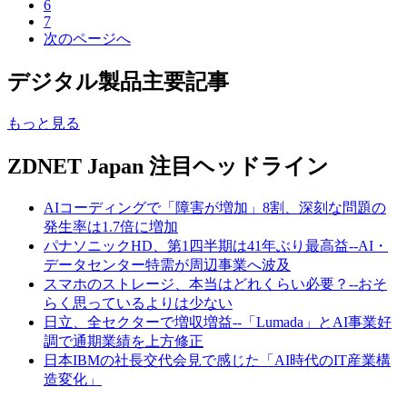
6
7
次のページへ
デジタル製品主要記事
もっと見る
ZDNET Japan 注目ヘッドライン
AIコーディングで「障害が増加」8割、深刻な問題の
発生率は1.7倍に増加
パナソニックHD、第1四半期は41年ぶり最高益--AI・
データセンター特需が周辺事業へ波及
スマホのストレージ、本当はどれくらい必要？--おそ
らく思っているよりは少ない
日立、全セクターで増収増益--「Lumada」とAI事業好
調で通期業績を上方修正
日本IBMの社長交代会見で感じた「AI時代のIT産業構
造変化」