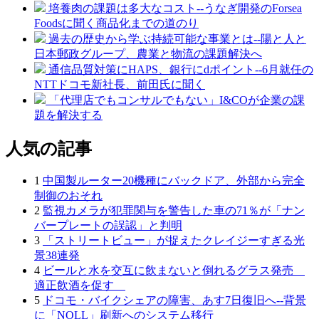
培養肉の課題は多大なコスト--うなぎ開発のForsea
Foodsに聞く商品化までの道のり
過去の歴史から学ぶ持続可能な事業とは--陽と人と
日本郵政グループ、農業と物流の課題解決へ
通信品質対策にHAPS、銀行にdポイント--6月就任の
NTTドコモ新社長、前田氏に聞く
「代理店でもコンサルでもない」I&COが企業の課
題を解決する
人気の記事
1
中国製ルーター20機種にバックドア、外部から完全
制御のおそれ
2
監視カメラが犯罪関与を警告した車の71％が「ナン
バープレートの誤認」と判明
3
「ストリートビュー」が捉えたクレイジーすぎる光
景38連発
4
ビールと水を交互に飲まないと倒れるグラス発売
適正飲酒を促す
5
ドコモ・バイクシェアの障害、あす7日復旧へ--背景
に「NOLL」刷新へのシステム移行