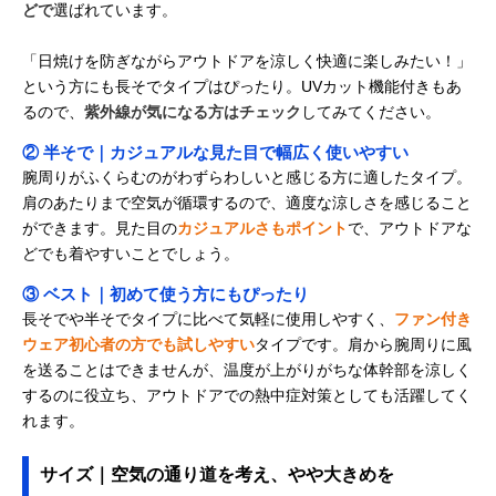
どで
選ばれています。
「日焼けを防ぎながらアウトドアを涼しく快適に楽しみたい！」
という方にも長そでタイプはぴったり。UVカット機能付きもあ
るので、
紫外線が気になる方はチェック
してみてください。
② 半そで｜カジュアルな見た目で幅広く使いやすい
腕周りがふくらむのがわずらわしいと感じる方に適したタイプ。
肩のあたりまで空気が循環するので、適度な涼しさを感じること
ができます。見た目の
カジュアルさもポイント
で、アウトドアな
どでも着やすいことでしょう。
③ ベスト｜初めて使う方にもぴったり
長そでや半そでタイプに比べて気軽に使用しやすく、
ファン付き
ウェア初心者の方でも試しやすい
タイプです。肩から腕周りに風
を送ることはできませんが、温度が上がりがちな体幹部を涼しく
するのに役立ち、アウトドアでの熱中症対策としても活躍してく
れます。
サイズ｜空気の通り道を考え、やや大きめを