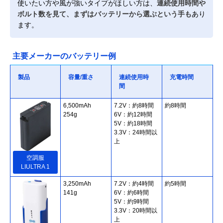
使いたい方や風が強いタイプがほしい方は、
連続使用時間や
ボルト数を見て、まずはバッテリーから選ぶという手も
あり
ます。
主要メーカーのバッテリー例
製品
容量/重さ
連続使用時
充電時間
間
6,500mAh
7.2V：約8時間
約8時間
254g
6V：約12時間
5V：約18時間
3.3V：24時間以
上
空調服
LIULTRA 1
3,250mAh
7.2V：約4時間
約5時間
141g
6V：約6時間
5V：約9時間
3.3V：20時間以
上