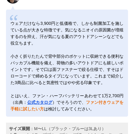
ウェアだけなら3,900円と低価格で、しかも制菌加工を施し
ている点が大きな特徴です。気になるニオイの原因菌が増殖
するのを抑え、汗が気になる夏のアウトドアシーンなどでも
役立ちます。
小さく折りたたんで背中部分のポケットに収納できる便利な
パッカブル機能を備え、荷物の多いアウトドアにも嬉しいポ
イントです。そで口は面ファスナーで絞る仕様で、すそはド
ローコードで締めるタイプになっています。これまで紹介し
た3商品に比べると気密性ではやや劣る印象です。
とはいえ、ファン・ハーフバッテリーあわせて1万2,700円
（出典：
公式カタログ
）でそろうので、
ファン付きウェアを
手軽に試したい方
は検討してみてください。
サイズ展開
：M〜LL（ブラック・ブルーは3Lあり）