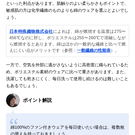
といった利点があります。肌触りのよい柔らかさもポイントで、
敏感肌の方は化学繊維のものよりも綿のウェアを選ぶとよいでし
ょう。
日本特殊織物株式会社
によれば、綿が燃焼する温度は275〜
456℃なのに対し、ポリエステルは255〜260℃で溶融しなが
ら燃焼するとあります。綿はほかの一般的な繊維と比べて燃
えにくい点がメリットです（参照：
一般繊維の性能表
）。
一方で、空気を外部に逃がさないように高密度に織られているた
め、ポリエステル素材のウェアに比べて重さがあります。また、
洗濯しても乾きにくく、毎日洗って使用し続けるのは難しいこと
もあるでしょう。
ポイント解説
綿100%のファン付きウェアを毎日使いたい場合は、複数枚
の替えを持っておきましょう。