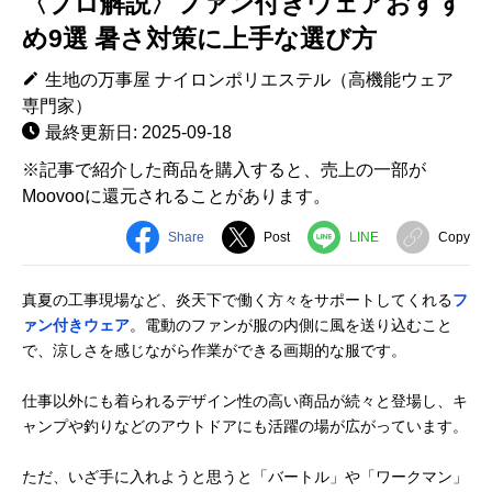
〈プロ解説〉ファン付きウェアおすす
め9選 暑さ対策に上手な選び方
生地の万事屋 ナイロンポリエステル（高機能ウェア
専門家）
最終更新日: 2025-09-18
※記事で紹介した商品を購入すると、売上の一部が
Moovooに還元されることがあります。
Share
Post
LINE
Copy
真夏の工事現場など、炎天下で働く方々をサポートしてくれる
フ
ァン付きウェア
。電動のファンが服の内側に風を送り込むこと
で、涼しさを感じながら作業ができる画期的な服です。
仕事以外にも着られるデザイン性の高い商品が続々と登場し、キ
ャンプや釣りなどのアウトドアにも活躍の場が広がっています。
ただ、いざ手に入れようと思うと「バートル」や「ワークマン」