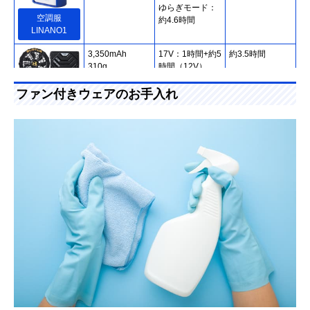
ゆらぎモード：
空調服
約4.6時間
LINANO1
3,350mAh
17V：1時間+約5
約3.5時間
310g
時間（12V）
12V：約7.5時間
9V：約15時間
ファン付きウェアのお手入れ
6V：30時間
バートル
AC300
記載未確認
15V：約3時間
約5時間
ワークマン
約260g
13V：約4時間
WZ3700
10V：約7時間
8V：約15時間
記載未確認
8V：約7時間
約3時間
ワークマン
約130g
6V：約9時間
WZ3300