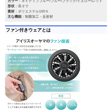
カラー
：ネイティブブルー/ブルー/ブラック/イエロー/レッド
形状
：長そで
素材
：ポリエステル100％
主な機能
：制菌加工・反射材
ファン付きウェアとは