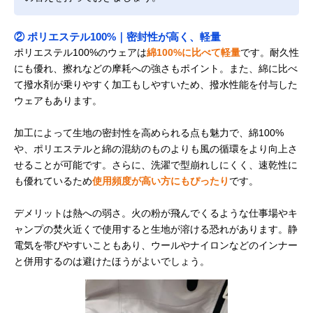
② ポリエステル100%｜密封性が高く、軽量
ポリエステル100%のウェアは
綿100%に比べて軽量
です。耐久性
にも優れ、擦れなどの摩耗への強さもポイント。また、綿に比べ
て撥水剤が乗りやすく加工もしやすいため、撥水性能を付与した
ウェアもあります。
加工によって生地の密封性を高められる点も魅力で、綿100%
や、ポリエステルと綿の混紡のものよりも風の循環をより向上さ
せることが可能です。さらに、洗濯で型崩れしにくく、速乾性に
も優れているため
使用頻度が高い方にもぴったり
です。
デメリットは熱への弱さ。火の粉が飛んでくるような仕事場やキ
ャンプの焚火近くで使用すると生地が溶ける恐れがあります。静
電気を帯びやすいこともあり、ウールやナイロンなどのインナー
と併用するのは避けたほうがよいでしょう。