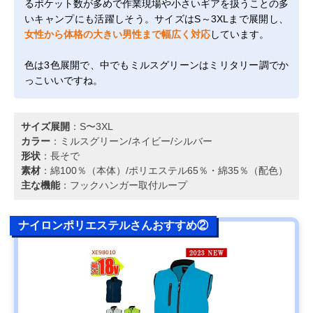
るポケット数が多めで作業現場や小さいギアを扱うことの多
いキャンプにも活躍しそう。サイズはS～3XLまで展開し、
女性から体格の大きい男性まで幅広く対応
しています。
色は3色展開で、中でもミルスグリーンはミリタリー調でか
っこいいですね。
サイズ展開
：S〜3XL
カラー
：ミルスグリーン/ネイビー/シルバー
形状
：長そで
素材
：綿100％（本体）/ポリエステル65％・綿35％（配色）
主な機能
：フックハンガー取付ループ
ナイロンポリエステルさんおすすめ②