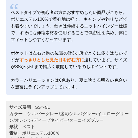
ベストタイプで初心者の方におすすめしたい商品がこちら。
ポリエステル100%で着心地は軽く、キャンプや釣りなどで
も着やすいでしょう。わきは伸縮するニットバインダー仕様
で、すそにも伸縮素材を使用することで気密性を高め、体に
フィットしやすくなっています。
ポケットは左右と胸の位置の計3ヶ所でとくに多くはないで
すが
すっきりとした見た目を好む方に
適しています。サイズ
がSSから5Lまで幅広く展開しているのもポイントです。
カラーバリエーションは6色あり、夏に映える明るい色合い
を豊富にラインアップしています。
サイズ展開
：SS〜5L
カラー
：シルバーグレー/迷彩シルバグレー/イエローグリー
ン/オレンジ/ディープネイビー/ターコイズブルー
形状
：ベスト
素材
：ポリエステル100％