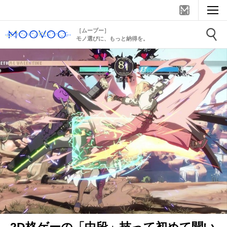
［ムーブー］
モノ選びに、もっと納得を。
2D格ゲーの「中段」技って初めて聞い