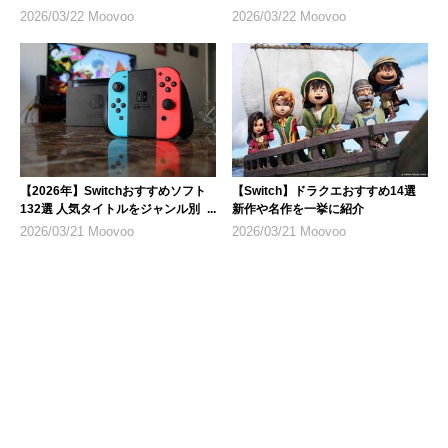
2026/03/22 Moovoo
2026/03/22 Moovoo
【2026年】Switchおすすめソフト
【Switch】ドラクエおすすめ14選
132選 人気タイトルをジャンル別に
新作や名作を一挙に紹介
紹介
2026/03/21 Moovoo
2026/03/21 Moovoo