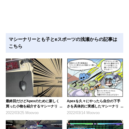
マシーナリーとも子とeスポーツの浅瀬からの記事は
こちら
最終回だけどApexのために新しく
Apexを久々にやったら自分の下手
買った小物を紹介するマシーナリー
さを具体的に実感したマシーナリー
とも子
とも子
2022/03/25 Moovoo
2022/03/14 Moovoo