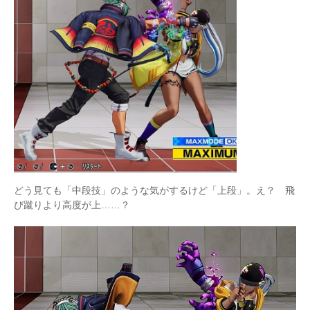
どう見ても「中段技」のような気がするけど「上段」。え？ 飛
び蹴りより高度が上……？