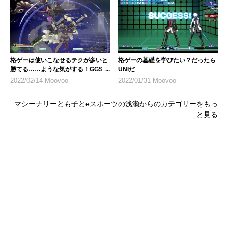
格ゲーは使いこなせるテクが多いと
格ゲーの基礎を学びたい？だったら
勝てる……ような気がする！GGST
UNIだ
の持ちネタを披露するマシーナリー
2022/02/14 Moovoo
2022/01/31 Moovoo
とも子
マシーナリーとも子とeスポーツの浅瀬からのカテゴリーをもっ
と見る