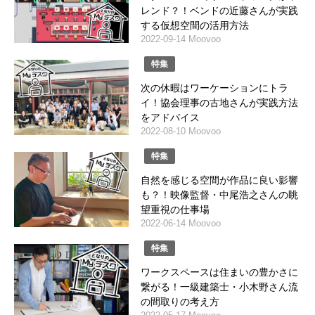
レンド？！ベンドの近藤さんが実践
する仮想空間の活用方法
2022-09-14 Moovoo
特集
次の休暇はワーケーションにトラ
イ！協会理事の古地さんが実践方法
をアドバイス
2022-08-10 Moovoo
特集
自然を感じる空間が作品に良い影響
も？！映像監督・中尾浩之さんの眺
望重視の仕事場
2022-06-14 Moovoo
特集
ワークスペースは住まいの豊かさに
繋がる！一級建築士・小木野さん流
の間取りの考え方