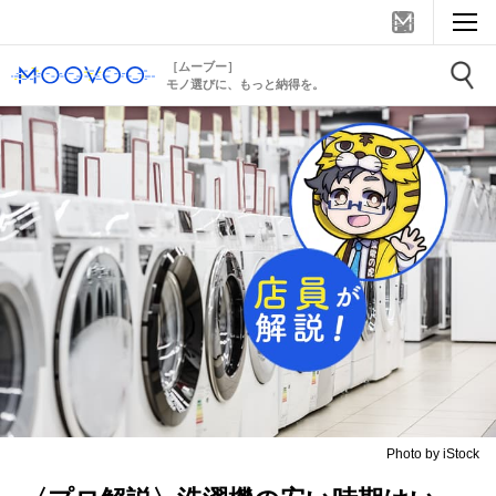
［ムーブー］
モノ選びに、もっと納得を。
Photo by iStock