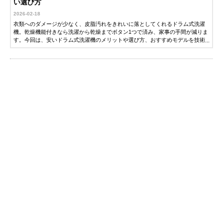
い選び方
2026-02-18
衣類へのダメージが少なく、皮脂汚れをきれいに落としてくれるドラム式洗濯
機。乾燥機能付きなら洗濯から乾燥までボタン1つで済み、家事の手間が減りま
す。今回は、安いドラム式洗濯機のメリットや選び方、おすすめモデルを技術
系家電ライターの藤山哲人さんに解説していただきました。