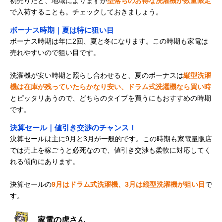
初売りだと、地域によりますが
型落ちのお得な洗濯機が数量限定
で入荷することも。チェックしておきましょう。
ボーナス時期｜夏は特に狙い目
ボーナス時期は年に2回、夏と冬になります。この時期も家電は
売れやすいので狙い目です。
洗濯機が安い時期と照らし合わせると、夏のボーナスは
縦型洗濯
機は在庫が残っていたらかなり安い、ドラム式洗濯機なら買い時
とピッタリあうので、どちらのタイプを買うにもおすすめの時期
です。
決算セール｜値引き交渉のチャンス！
決算セールは主に9月と3月が一般的です。この時期も家電量販店
では売上を稼ごうと必死なので、値引き交渉も柔軟に対応してく
れる傾向にあります。
決算セールの
9月はドラム式洗濯機、3月は縦型洗濯機が狙い目
で
す。
家電の虎さん