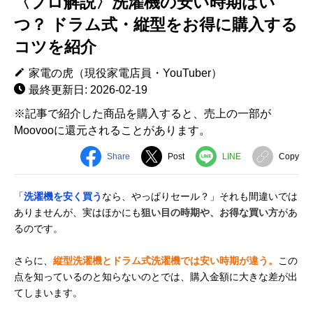
〈プロ解説〉洗濯機の安い時期はい
つ？ ドラム式・縦型をお得に購入する
コツを紹介
家電の虎（現役家電店員・YouTuber）
最終更新日: 2026-02-19
※記事で紹介した商品を購入すると、売上の一部が
Moovooに還元されることがあります。
Share
Post
LINE
Copy
「
洗濯機を安く買う
なら、やっぱりセール？」それも間違いでは
ありませんが、実はほかにも
狙い目の時期や、お得な買い方
があ
るのです。
さらに、
縦型洗濯機とドラム式洗濯機では安い時期が違う。
この
点を知っているのと知らないのとでは、購入金額に大きな差が出
てしまいます。