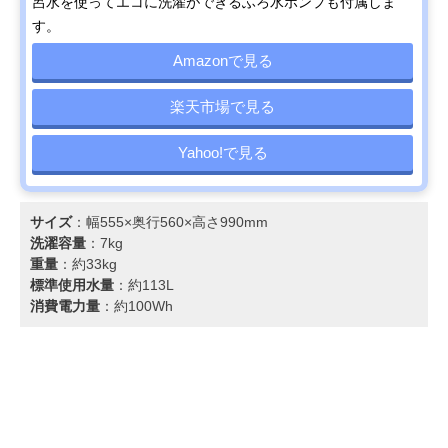
呂水を使ってエコに洗濯ができるふろ水ポンプも付属しま
す。
Amazonで見る
楽天市場で見る
Yahoo!で見る
サイズ
：幅555×奥行560×高さ990mm
洗濯容量
：7kg
重量
：約33kg
標準使用水量
：約113L
消費電力量
：約100Wh