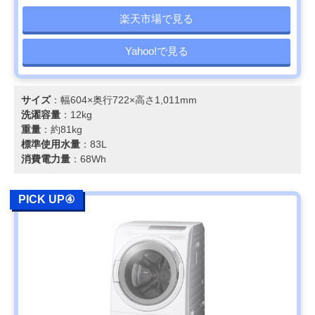
楽天市場で見る
Yahoo!で見る
サイズ
：幅604×奥行722×高さ1,011mm
洗濯容量
：12kg
重量
：約81kg
標準使用水量
：83L
消費電力量
：68Wh
PICK UP④