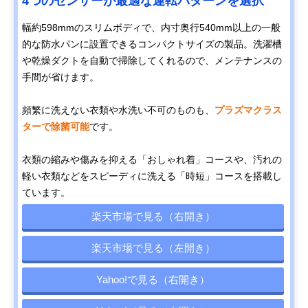
4つのセンサーが最適な運転パターンを選択
幅約598mmのスリムボディで、内寸奥行540mm以上の一般
的な防水パンに設置できるコンパクトサイズの製品。洗濯槽
や乾燥ダクトを自動で掃除してくれるので、メンテナンスの
手間が省けます。
頻繁に洗えない衣類や水洗い不可のものも、
プラズマクラス
ターで除菌可能
です。
衣類の縮みや傷みを抑える「おしゃれ着」コースや、汚れの
軽い衣類などをスピーディに洗える「時短」コースを搭載し
ています。
楽天市場で見る（右開き）
楽天市場で見る（左開き）
Yahoo!で見る（右開き）