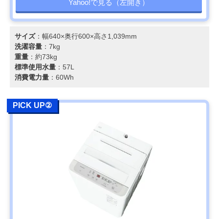
Yahoo!で見る（左開き）
サイズ
：幅640×奥行600×高さ1,039mm
洗濯容量
：7kg
重量
：約73kg
標準使用水量
：57L
消費電力量
：60Wh
PICK UP②