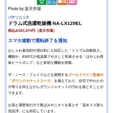
Photo by 楽天市場
パナソニック
ドラム式洗濯乾燥機 NA-LX129EL
税込み351,674円（楽天市場）
スマホ連動で運転終了を通知
おしゃれ着洗剤や漂白剤にも対応した「トリプル自動投入」
機能や、約65℃の低温風でやさしく乾燥させる「はやふわ乾
燥ヒートポンプ」など多彩な機能を搭載。
ザ・ノース・フェイスなどを展開する
ゴールドウイン監修の
「ダウンジャケットコース」
を備えており、自宅で中わたの
片寄りを抑えながらダウンジャケットの汚れを落とすことが
できます。
お湯と濃密泡の力で黄ばみやニオイを落とす「温水スゴ落ち
泡洗浄」にも対応しています。