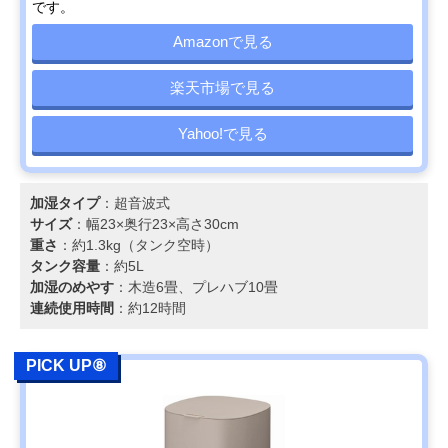
です。
Amazonで見る
楽天市場で見る
Yahoo!で見る
加湿タイプ
：超音波式
サイズ
：幅23×奥行23×高さ30cm
重さ
：約1.3kg（タンク空時）
タンク容量
：約5L
加湿のめやす
：木造6畳、プレハブ10畳
連続使用時間
：約12時間
PICK UP⑧