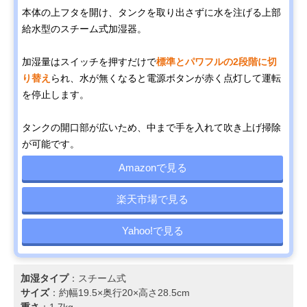
本体の上フタを開け、タンクを取り出さずに水を注げる上部
給水型のスチーム式加湿器。
加湿量はスイッチを押すだけで
標準とパワフルの2段階に切
り替え
られ、水が無くなると電源ボタンが赤く点灯して運転
を停止します。
タンクの開口部が広いため、中まで手を入れて吹き上げ掃除
が可能です。
Amazonで見る
楽天市場で見る
Yahoo!で見る
加湿タイプ
：スチーム式
サイズ
：約幅19.5×奥行20×高さ28.5cm
重さ
：1.7kg