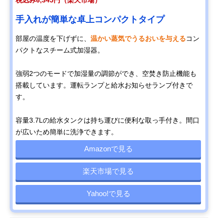
税込み6,345円（楽天市場）
手入れが簡単な卓上コンパクトタイプ
部屋の温度を下げずに、
温かい蒸気でうるおいを与える
コン
パクトなスチーム式加湿器。
強弱2つのモードで加湿量の調節ができ、空焚き防止機能も
搭載しています。運転ランプと給水お知らせランプ付きで
す。
容量3.7Lの給水タンクは持ち運びに便利な取っ手付き。間口
が広いため簡単に洗浄できます。
Amazonで見る
楽天市場で見る
Yahoo!で見る