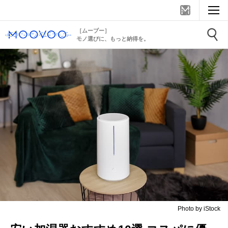
［ムーブー］
モノ選びに、もっと納得を。
Photo by iStock