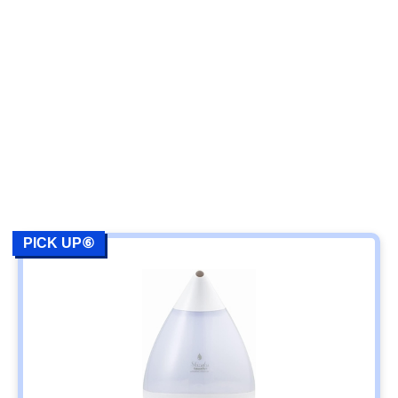
PICK UP⑥