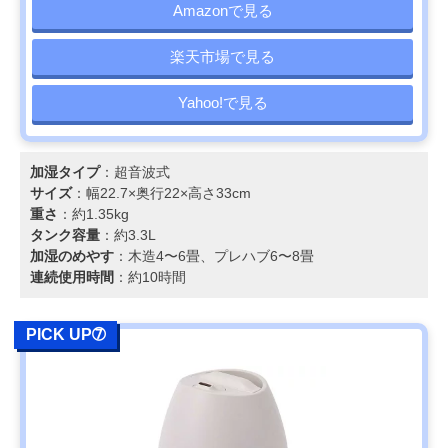
Amazonで見る
楽天市場で見る
Yahoo!で見る
加湿タイプ
：超音波式
サイズ
：幅22.7×奥行22×高さ33cm
重さ
：約1.35kg
タンク容量
：約3.3L
加湿のめやす
：木造4〜6畳、プレハブ6〜8畳
連続使用時間
：約10時間
PICK UP➆