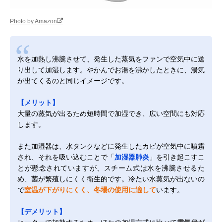
Photo by Amazon
水を加熱し沸騰させて、発生した蒸気をファンで空気中に送
り出して加湿します。やかんでお湯を沸かしたときに、湯気
が出てくるのと同じイメージです。
【メリット】
大量の蒸気が出るため短時間で加湿でき、広い空間にも対応
します。
また加湿器は、水タンクなどに発生したカビが空気中に噴霧
され、それを吸い込むことで「
加湿器肺炎
」を引き起こすこ
とが懸念されていますが、スチーム式は水を沸騰させるた
め、菌が繁殖しにくく衛生的です。冷たい水蒸気が出ないの
で
室温が下がりにくく、冬場の使用に適して
います。
【デメリット】