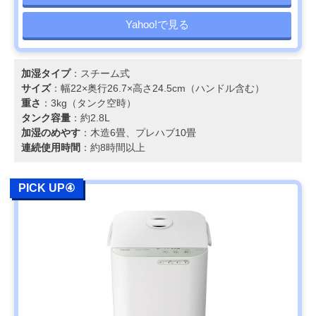
Yahoo!で見る
加湿タイプ
：スチーム式
サイズ
：幅22×奥行26.7×高さ24.5cm（ハンドル含む）
重さ
：3kg（タンク空時）
タンク容量
：約2.8L
加湿のめやす
：木造6畳、プレハブ10畳
連続使用時間
：約8時間以上
PICK UP④