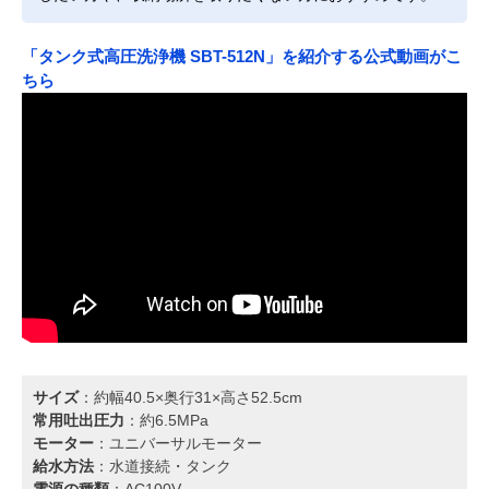
「タンク式高圧洗浄機 SBT-512N」を紹介する公式動画がこ
ちら
サイズ
：約幅40.5×奥行31×高さ52.5cm
常用吐出圧力
：約6.5MPa
モーター
：ユニバーサルモーター
給水方法
：水道接続・タンク