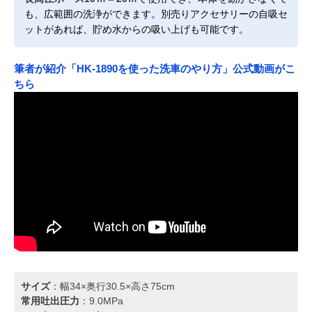
も、広範囲の洗浄ができます。別売りアクセサリーの自吸セ
ットがあれば、貯め水からの吸い上げも可能です。
筆者が紹介「HK-1890を使った洗車のやり方」公式動画がこ
ちら
サイズ
：幅34×奥行30.5×高さ75cm
常用吐出圧力
：9.0MPa