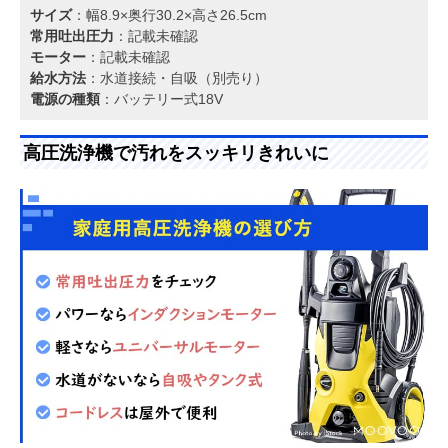
サイズ
：幅8.9×奥行30.2×高さ26.5cm
常用吐出圧力
：記載未確認
モーター
：記載未確認
給水方法
：水道接続・自吸（別売り）
電源の種類
：バッテリー式18V
高圧洗浄機で汚れをスッキリきれいに