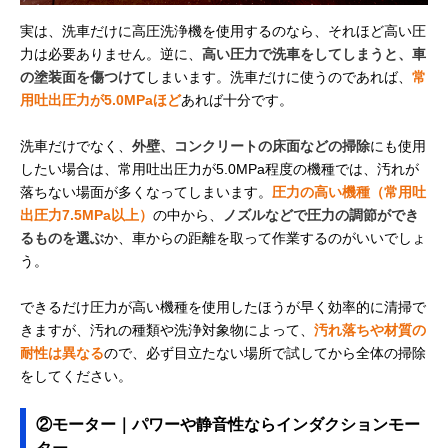
実は、洗車だけに高圧洗浄機を使用するのなら、それほど高い圧
力は必要ありません。逆に、
高い圧力で洗車をしてしまうと、車
の塗装面を傷つけて
しまいます。洗車だけに使うのであれば、
常
用吐出圧力が5.0MPaほど
あれば十分です。
洗車だけでなく、
外壁、コンクリートの床面などの掃除
にも使用
したい場合は、常用吐出圧力が5.0MPa程度の機種では、汚れが
落ちない場面が多くなってしまいます。
圧力の高い機種（常用吐
出圧力7.5MPa以上）
の中から、
ノズルなどで圧力の調節ができ
るものを選ぶ
か、車からの距離を取って作業するのがいいでしょ
う。
できるだけ圧力が高い機種を使用したほうが早く効率的に清掃で
きますが、汚れの種類や洗浄対象物によって、
汚れ落ちや材質の
耐性は異なる
ので、必ず目立たない場所で試してから全体の掃除
をしてください。
②モーター｜パワーや静音性ならインダクションモー