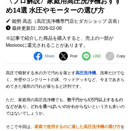
〈プロ解説〉家庭用高圧洗浄機おすす
め14選 水圧やモーターの選び方
能勢 高志（高圧洗浄機専門店ヒダカショップ 店長）
最終更新日: 2026-02-08
※記事で紹介した商品を購入すると、売上の一部が
Moovooに還元されることがあります。
Share
Post
LINE
Copy
高圧で噴射する水の力で汚れを落とす
高圧洗浄機
。洗車だけでな
く、外壁やコンクリートの床、ウッドデッキなど、今まであきら
めてきた場所の汚れが落ちると評判です。
ただ、家庭用の高圧洗浄機でも、
数千円から5万円以上するもの
などがあり、どれを選べばいいのかわからない
という方も多いの
ではないでしょうか。
そこで今回は、
家庭で使用するのに適した高圧洗浄機の選び方
を