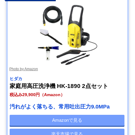
【筆者おすすめ】
コードレスで簡
幅8.9×奥行30.2
ケルヒャー
単、日常使いにぴ
高さ26.5cm
(Karcher) モバイ
ったり
ル高圧洗浄機 KHB
6 バッテリーセッ
ト 1.328-113.0
Amazonで見る
Photo by Amazon
ヒダカ
家庭用高圧洗浄機 HK-1890 2点セット
税込み29,900円（Amazon）
汚れがよく落ちる、常用吐出圧力9.0MPa
Amazonで見る
楽天市場で見る