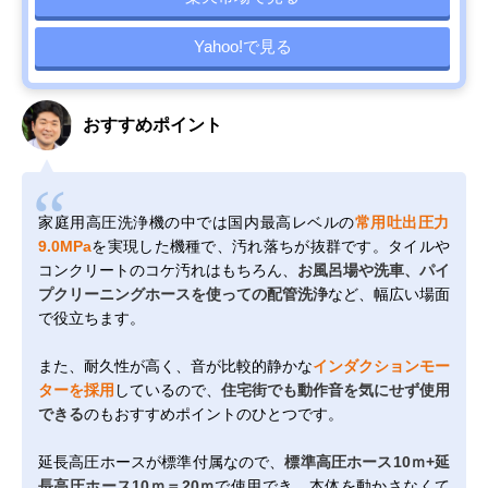
Yahoo!で見る
おすすめポイント
家庭用高圧洗浄機の中では国内最高レベルの
常用吐出圧力
9.0MPa
を実現した機種で、汚れ落ちが抜群です。タイルや
コンクリートのコケ汚れはもちろん、
お風呂場や洗車、パイ
プクリーニングホースを使っての配管洗浄
など、幅広い場面
で役立ちます。
また、耐久性が高く、音が比較的静かな
インダクションモー
ターを採用
しているので、
住宅街でも動作音を気にせず使用
できる
のもおすすめポイントのひとつです。
延長高圧ホースが標準付属なので、
標準高圧ホース10ｍ+延
長高圧ホース10ｍ＝20ｍ
で使用でき、本体を動かさなくて