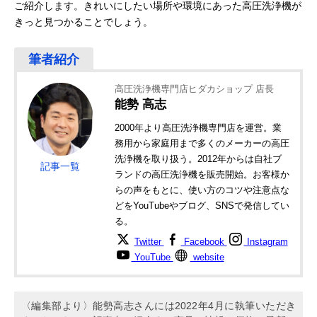
ご紹介します。きれいにしたい場所や環境にあった高圧洗浄機が
きっと見つかることでしょう。
高圧洗浄機専門店ヒダカショップ 店長
能勢 高志
2000年より高圧洗浄機専門店を運営。業
務用から家庭用まで多くのメーカーの高圧
洗浄機を取り扱う。2012年からは自社ブ
記事一覧
ランドの高圧洗浄機を販売開始。お客様か
らの声をもとに、使い方のコツや注意点な
どをYouTubeやブログ、SNSで発信してい
る。
Twitter
Facebook
Instagram
YouTube
website
〈編集部より〉能勢高志さんには2022年4月に執筆いただき