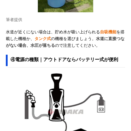
筆者提供
水道が近くにない場合は、貯め水が吸い上げられる
自吸機能
を搭
載した機種か、
タンク式
の機種を選びましょう。
水道に直接つな
がない場合、水圧が落ちる
ので注意してください。
④電源の種類｜アウトドアならバッテリー式が便利