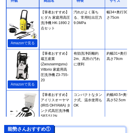
外観
商品名
特長
サイズ
【筆者おすすめ】
汚れがよく落ち
幅34×奥行30.5
ヒダカ 家庭用高圧
る、常用吐出圧力
さ75cm
洗浄機 HK-1890 2
9.0MPa
点セット
Amazonで見る
【筆者おすすめ】
有効洗浄距離約
約幅31×奥行35
蔵王産業
2m、高所の汚れ
高さ79cm
(Zaousanngyou)
に便利
Vittorio 家庭用高
圧洗浄機 Z3-755-
20
Amazonで見る
【筆者おすすめ】
コンパクトなタン
約幅40.5×奥行3
アイリスオーヤマ
ク式、温水使用も
高さ52.5cm
(IRIS OHYAMA) タ
OK
ンク式高圧洗浄機
SBT-512N
Amazonで見る
能勢さんおすすめ①