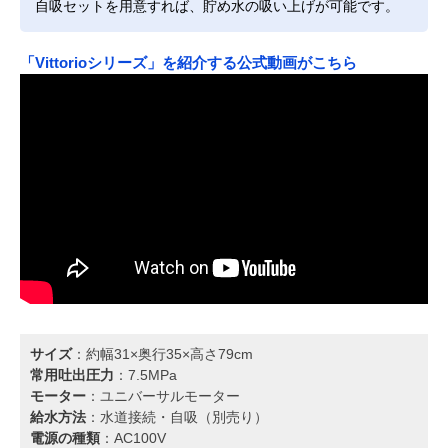
自吸セットを用意すれば、貯め水の吸い上げが可能です。
「Vittorioシリーズ」を紹介する公式動画がこちら
サイズ
：約幅31×奥行35×高さ79cm
常用吐出圧力
：7.5MPa
モーター
：ユニバーサルモーター
給水方法
：水道接続・自吸（別売り）
電源の種類
：AC100V