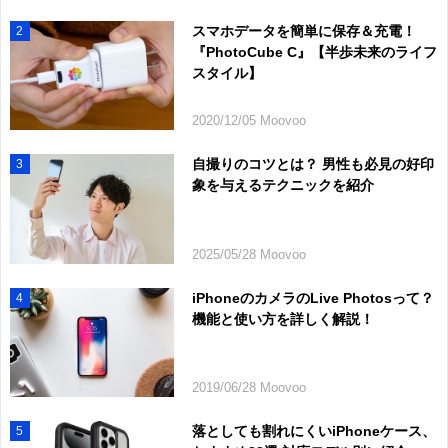
スマホデータを簡単に保存＆充電！
2
『PhotoCube C』【半歩未来のライフ
スタイル】
2020/12/05 Moovoo
自撮りのコツとは？ 男性も必見の好印
3
象を与えるテクニックを紹介
2025/05/28 Moovoo
iPhoneのカメラのLive Photosって？
4
機能と使い方を詳しく解説！
2019/06/28 Moovoo
落としても割れにくいiPhoneケース、
5