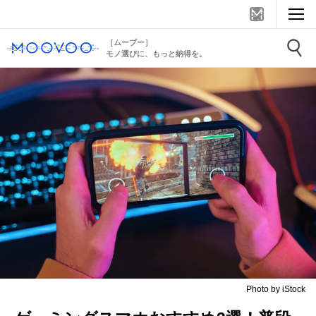
［ムーブー］
モノ選びに、もっと納得を。
Photo by iStock