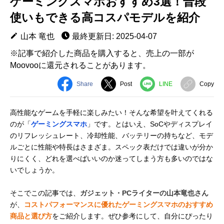
ゲーミングスマホおすすめ3選！普段
使いもできる高コスパモデルを紹介
山本 竜也
最終更新日: 2025-04-07
※記事で紹介した商品を購入すると、売上の一部が
Moovooに還元されることがあります。
Share
Post
LINE
Copy
高性能なゲームを手軽に楽しみたい！そんな希望を叶えてくれる
のが「
ゲーミングスマホ
」です。とはいえ、SoCやディスプレイ
のリフレッシュレート、冷却性能、バッテリーの持ちなど、モデ
ルごとに性能や特長はさまざま。スペック表だけでは違いが分か
りにくく、どれを選べばいいのか迷ってしまう方も多いのではな
いでしょうか。
そこでこの記事では、
ガジェット・PCライターの山本竜也さん
が、
コストパフォーマンスに優れたゲーミングスマホのおすすめ
商品と選び方
をご紹介します。ぜひ参考にして、自分にぴったり