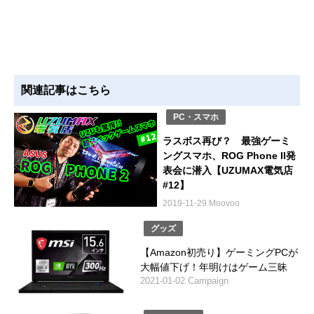
関連記事はこちら
PC・スマホ
ラスボス再び？ 最強ゲーミ
ングスマホ、ROG Phone II発
表会に潜入【UZUMAX電気店
#12】
2019-11-29 Moovoo
グッズ
【Amazon初売り】ゲーミングPCが
大幅値下げ！年明けはゲーム三昧
2021-01-02 Campaign