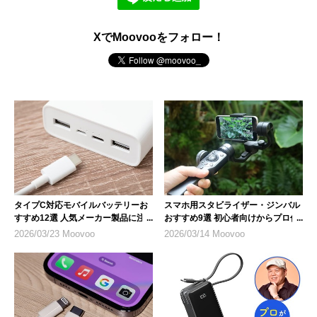
XでMoovooをフォロー！
タイプC対応モバイルバッテリーお
スマホ用スタビライザー・ジンバル
すすめ12選 人気メーカー製品に注
おすすめ9選 初心者向けからプロ仕
目
様まで
2026/03/23 Moovoo
2026/03/14 Moovoo