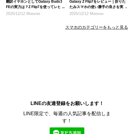
翻訳イヤホンとしてGalaxy Buds3
Galaxy Z Flip7をレビュー｜折りた
FEの実力は？Z Flip7を使ってレビ
たみスマホの使い勝手の良さを実感
ュー
2025/12/12 Moovoo
2025/12/12 Moovoo
スマホのカテゴリーをもっと見る
LINEの友達登録をお願いします！
LINE限定で、毎週の人気記事を配信しま
す！