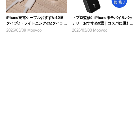
iPhone充電ケーブルおすすめ10選
〈プロ監修〉iPhone用モバイルバッ
タイプC・ライトニングの2タイプ
テリーおすすめ9選｜コスパに優れ
を紹介
た1台を選ぶ
2026/03/09 Moovoo
2026/03/08 Moovoo