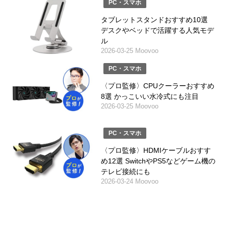
PC・スマホ
タブレットスタンドおすすめ10選
デスクやベッドで活躍する人気モデ
ル
2026-03-25 Moovoo
PC・スマホ
〈プロ監修〉CPUクーラーおすすめ
8選 かっこいい水冷式にも注目
2026-03-25 Moovoo
PC・スマホ
〈プロ監修〉HDMIケーブルおすす
め12選 SwitchやPS5などゲーム機の
テレビ接続にも
2026-03-24 Moovoo