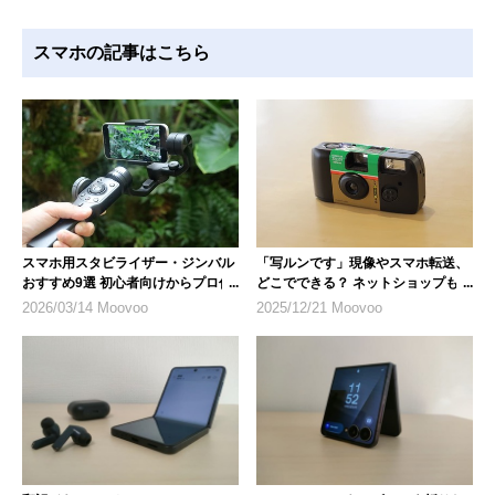
スマホの記事はこちら
スマホ用スタビライザー・ジンバル
「写ルンです」現像やスマホ転送、
おすすめ9選 初心者向けからプロ仕
どこでできる？ ネットショップも便
様まで
利
2026/03/14 Moovoo
2025/12/21 Moovoo