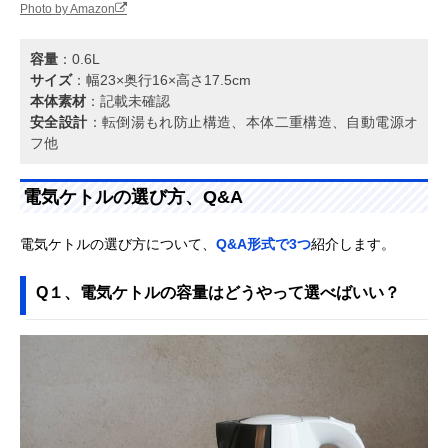
Photo by Amazon
容量
：0.6L
サイズ
：幅23×奥行16×高さ17.5cm
本体素材
：記載未確認
安全設計
：転倒湯もれ防止構造、本体二重構造、自動電源オ
フ他
電気ケトルの選び方、Q&A
電気ケトルの選び方について、
Q&A形式で3つ
紹介します。
Q１、電気ケトルの容量はどうやって選べばいい？