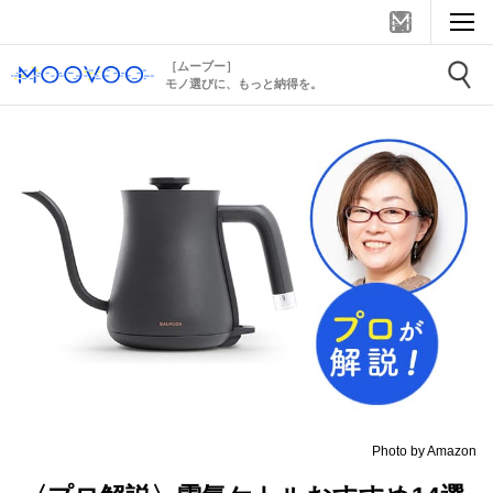
［ムーブー］
モノ選びに、もっと納得を。
Photo by Amazon