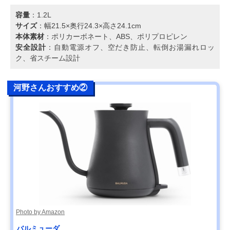
容量
：1.2L
サイズ
：幅21.5×奥行24.3×高さ24.1cm
本体素材
：ポリカーボネート、ABS、ポリプロピレン
安全設計
：自動電源オフ、空だき防止、転倒お湯漏れロッ
ク、省スチーム設計
河野さんおすすめ②
Photo by Amazon
バルミューダ