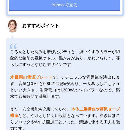
Yahoo!で見る
おすすめポイント
ころんとした丸みを帯びたボディと、淡いくすみカラーが印
象的な象印の電気ケトル。温かみがあり、かわいらしく、暮
らしにすっとなじむデザインです。
木目調の電源プレート
で、ナチュラルな雰囲気を演出しま
す。容量は0.6Lと0.8Lの2種類があり、一人暮らしにちょう
どいい大きさ。消費電力は1300Wとハイパワーなので、満
水でも短時間で沸騰します。
また、安全機能も充実していて、
本体二重構造や蒸気セーブ
構造
など、やけどしにくい設計となっています。注ぎ口ほこ
りブロックやAg+抗菌加工といった、清潔に使える工夫も魅
力です。