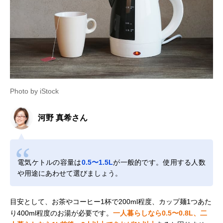
Photo by iStock
河野 真希さん
電気ケトルの容量は
0.5〜1.5L
が一般的です。使用する人数
や用途にあわせて選びましょう。
目安として、お茶やコーヒー1杯で200ml程度、カップ麺1つあた
り400ml程度のお湯が必要です。
一人暮らしなら0.5〜0.8L、二