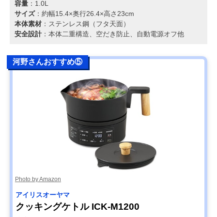
容量
：1.0L
サイズ
：約幅15.4×奥行26.4×高さ23cm
本体素材
：ステンレス鋼（フタ天面）
安全設計
：本体二重構造、空だき防止、自動電源オフ他
河野さんおすすめ⑤
Photo by Amazon
アイリスオーヤマ
クッキングケトル ICK-M1200