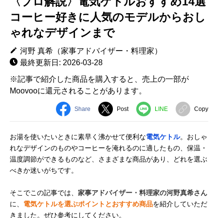
〈プロ解説〉電気ケトルおすすめ14選
コーヒー好きに人気のモデルからおし
ゃれなデザインまで
河野 真希（家事アドバイザー・料理家）
最終更新日: 2026-03-28
※記事で紹介した商品を購入すると、売上の一部が
Moovooに還元されることがあります。
Share
Post
LINE
Copy
お湯を使いたいときに素早く沸かせて便利な
電気ケトル
。おしゃ
れなデザインのものやコーヒーを淹れるのに適したもの、保温・
温度調節ができるものなど、さまざまな商品があり、どれを選ぶ
べきか迷いがちです。
そこでこの記事では、
家事アドバイザー・料理家の河野真希さん
に、
電気ケトルを選ぶポイントとおすすめ商品
を紹介していただ
きました。ぜひ参考にしてください。