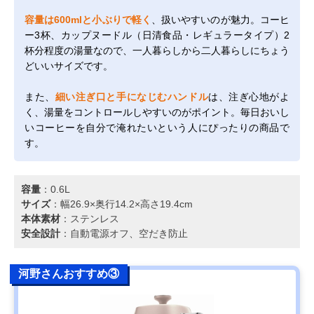
容量は600mlと小ぶりで軽く
、扱いやすいのが魅力。コーヒ
ー3杯、カップヌードル（日清食品・レギュラータイプ）2
杯分程度の湯量なので、一人暮らしから二人暮らしにちょう
どいいサイズです。
また、
細い注ぎ口と手になじむハンドル
は、注ぎ心地がよ
く、湯量をコントロールしやすいのがポイント。毎日おいし
いコーヒーを自分で淹れたいという人にぴったりの商品で
す。
容量
：0.6L
サイズ
：幅26.9×奥行14.2×高さ19.4cm
本体素材
：ステンレス
安全設計
：自動電源オフ、空だき防止
河野さんおすすめ③