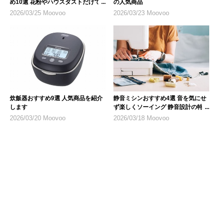
め10選 花粉やハウスダストだけで
の人気商品
なく乾燥対策にも
2026/03/25 Moovoo
2026/03/23 Moovoo
炊飯器おすすめ9選 人気商品を紹介
静音ミシンおすすめ4選 音を気にせ
します
ず楽しくソーイング 静音設計の特徴
も紹介
2026/03/20 Moovoo
2026/03/18 Moovoo