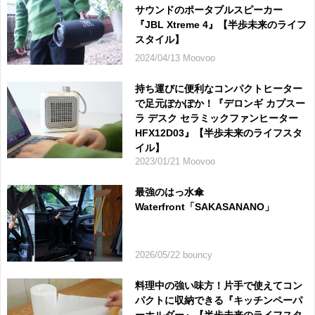
サウンドのポータブルスピーカー
『JBL Xtreme 4』【半歩未来のライフ
スタイル】
2024/04/13 Moovoo
持ち運びに便利なコンパクトヒーター
で足元ぽかぽか！『デロンギ カプスー
ラ デスク セラミックファンヒーター
HFX12D03』【半歩未来のライフスタ
イル】
2023/01/21 Moovoo
最強のはっ水傘
Waterfront「SAKASANANO」
2026/05/22 bouncy
料理中の強い味方！片手で使えてコン
パクトに収納できる『キッチンペーパ