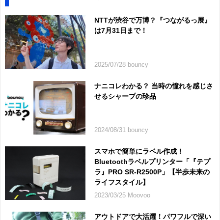
NTTが渋谷で万博？『つながるっ展』
は7月31日まで！
2025/07/28 bouncy
ナニコレわかる？ 当時の憧れを感じさ
せるシャープの珍品
2024/08/31 bouncy
スマホで簡単にラベル作成！
Bluetoothラベルプリンター「『テプ
ラ』PRO SR-R2500P」【半歩未来の
ライフスタイル】
2023/03/25 Moovoo
アウトドアで大活躍！パワフルで深い