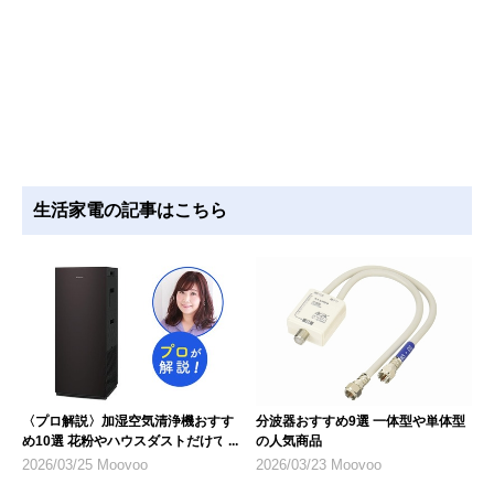
生活家電の記事はこちら
〈プロ解説〉加湿空気清浄機おすす
分波器おすすめ9選 一体型や単体型
め10選 花粉やハウスダストだけで
の人気商品
なく乾燥対策にも
2026/03/25 Moovoo
2026/03/23 Moovoo