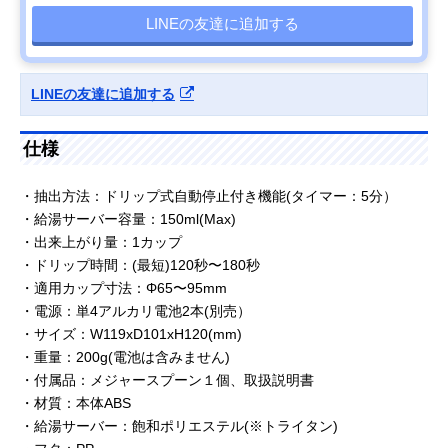
LINEの友達に追加する
LINEの友達に追加する
仕様
・抽出方法：ドリップ式自動停止付き機能(タイマー：5分）
・給湯サーバー容量：150ml(Max)
・出来上がり量：1カップ
・ドリップ時間：(最短)120秒〜180秒
・適用カップ寸法：Φ65〜95mm
・電源：単4アルカリ電池2本(別売）
・サイズ：W119xD101xH120(mm)
・重量：200g(電池は含みません)
・付属品：メジャースプーン１個、取扱説明書
・材質：本体ABS
・給湯サーバー：飽和ポリエステル(※トライタン)