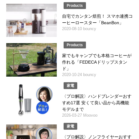
Products
自宅でカンタン焙煎！ スマホ連携コ
ーヒーロースター「BeanBon」
2020-08-10 bouncy
Products
家でもキャンプでも本格コーヒーが
作れる「FEDECAドリップスタン
ド」
2020-10-24 bouncy
家電
〈プロ解説〉ハンドブレンダーおす
すめ17選 安くて良い品から高機能
モデルまで
2026-03-27 Moovoo
家電
〈プロ解説〉ノンフライヤーおすす