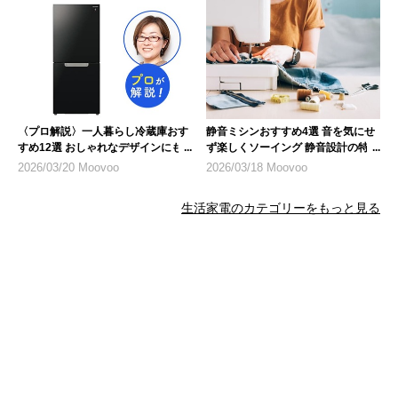
〈プロ解説〉一人暮らし冷蔵庫おす
静音ミシンおすすめ4選 音を気にせ
すめ12選 おしゃれなデザインにも
ず楽しくソーイング 静音設計の特徴
注目
も紹介
2026/03/20 Moovoo
2026/03/18 Moovoo
生活家電のカテゴリーをもっと見る