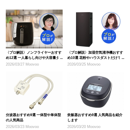
〈プロ解説〉ノンフライヤーおすす
〈プロ解説〉加湿空気清浄機おすす
め12選 一人暮らし向けや大容量タ
め10選 花粉やハウスダストだけで
イプも
なく乾燥対策にも
2026/03/27 Moovoo
2026/03/25 Moovoo
分波器おすすめ9選 一体型や単体型
炊飯器おすすめ9選 人気商品を紹介
の人気商品
します
2026/03/23 Moovoo
2026/03/20 Moovoo